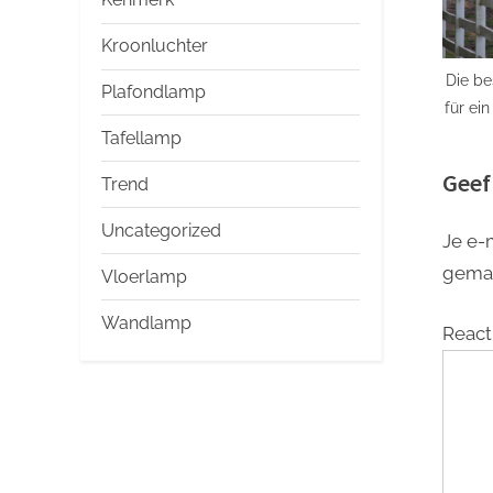
Kroonluchter
Die b
Plafondlamp
für ein
Tafellamp
E
Geef
Trend
Uncategorized
Je e-
gema
Vloerlamp
Wandlamp
React