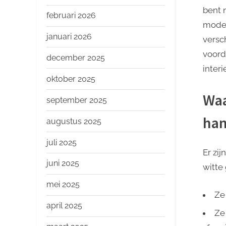
o
bent n
p
februari 2026
moder
januari 2026
versch
voord
december 2025
inter
oktober 2025
Waa
september 2025
ha
augustus 2025
juli 2025
Er zi
juni 2025
witte
mei 2025
Ze 
april 2025
Ze