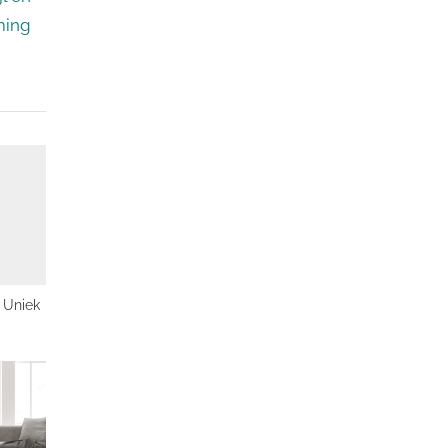
ming
 Uniek
 voor
ur