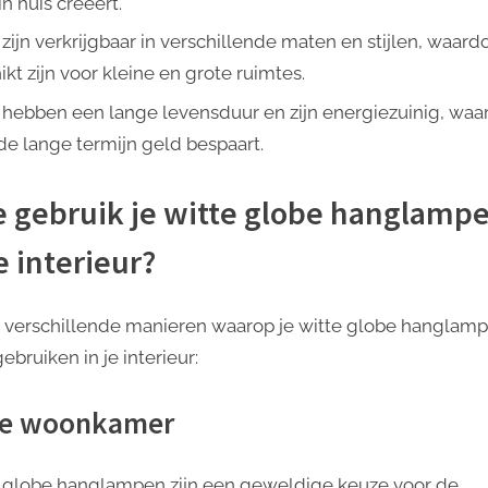
in huis creëert.
zijn verkrijgbaar in verschillende maten en stijlen, waard
kt zijn voor kleine en grote ruimtes.
 hebben een lange levensduur en zijn energiezuinig, waa
 de lange termijn geld bespaart.
 gebruik je witte globe hanglamp
je interieur?
jn verschillende manieren waarop je witte globe hanglam
ebruiken in je interieur:
de woonkamer
 globe hanglampen zijn een geweldige keuze voor de