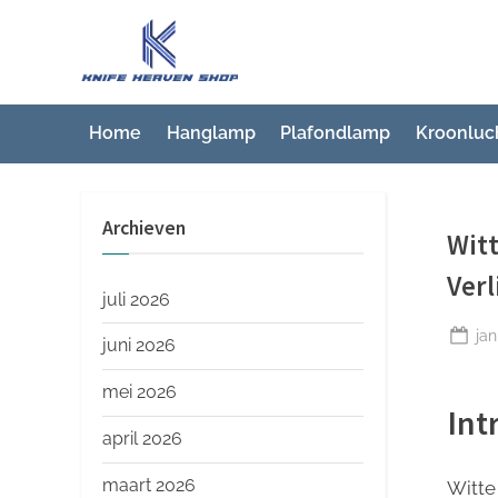
Ga
naar
K
Beste
de
artikelwebsite
n
inhoud
i
Home
Hanglamp
Plafondlamp
Kroonluc
f
e
Archieven
H
Witt
e
Verl
a
juli 2026
v
Ge
jan
juni 2026
op
e
mei 2026
n
Int
S
april 2026
h
maart 2026
Witte