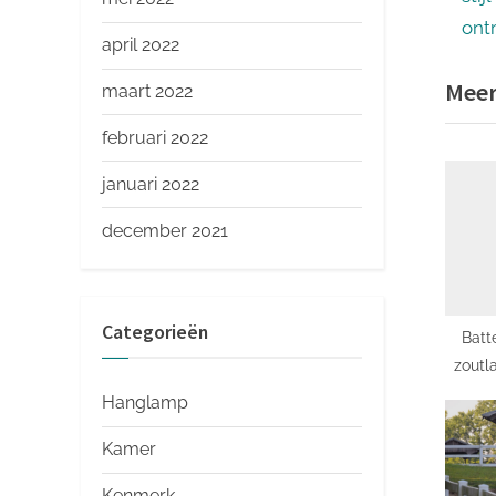
nav
e
ont
april 2022
v
Meer
i
maart 2022
o
februari 2022
u
januari 2022
s
P
december 2021
o
s
t
Categorieën
Batt
:
zoutl
onts
Hanglamp
Kamer
Kenmerk