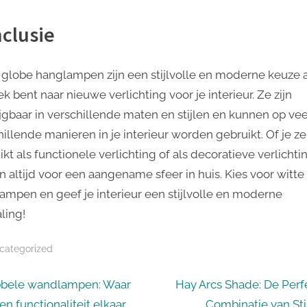
clusie
 globe hanglampen zijn een stijlvolle en moderne keuze a
k bent naar nieuwe verlichting voor je interieur. Ze zijn
ijgbaar in verschillende maten en stijlen en kunnen op vee
hillende manieren in je interieur worden gebruikt. Of je ze
kt als functionele verlichting of als decoratieve verlichti
n altijd voor een aangename sfeer in huis. Kies voor witte
ampen en geef je interieur een stijlvolle en moderne
aling!
categorized
icht
N
bele wandlampen: Waar
Hay Arcs Shade: De Perf
e
l en functionaliteit elkaar
Combinatie van Stij