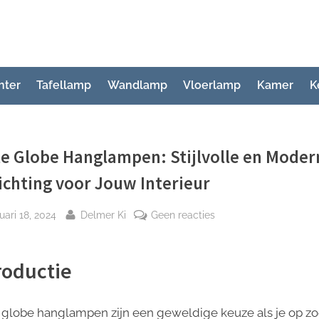
hter
Tafellamp
Wandlamp
Vloerlamp
Kamer
K
e Globe Hanglampen: Stijlvolle en Moder
ichting voor Jouw Interieur
plaatst
Door
op
uari 18, 2024
Delmer Ki
Geen reacties
Witte
Globe
roductie
Hanglampen:
Stijlvolle
en
 globe hanglampen zijn een geweldige keuze als je op z