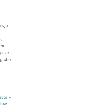
ls je
l
 nu
ng, ze
 globe
ecte
l en