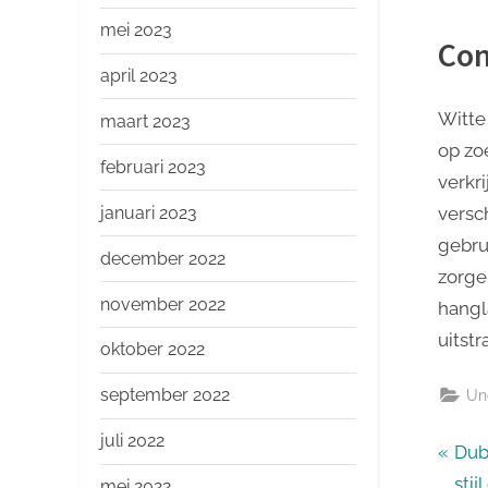
mei 2023
Con
april 2023
Witte
maart 2023
op zoe
februari 2023
verkr
januari 2023
versc
gebrui
december 2022
zorge
november 2022
hangl
uitstr
oktober 2022
september 2022
Un
juli 2022
Ber
P
Dub
r
stij
mei 2022