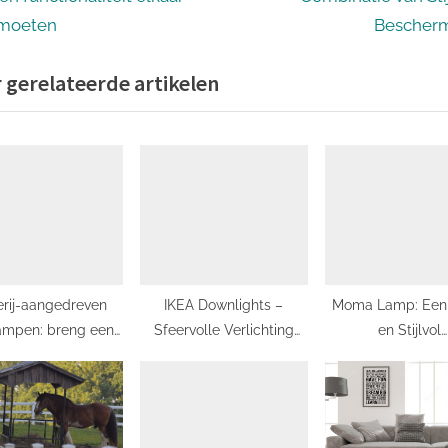
igatie
x
moeten
Bescher
t
 gerelateerde artikelen
P
o
s
t
:
erij-aangedreven
IKEA Downlights –
Moma Lamp: Een
ampen: breng een
Sfeervolle Verlichting
en Stijlvol
pannende sfeer in
voor een Warm Huis
Verlichtingsstuk
uw huis!
Jouw Interie