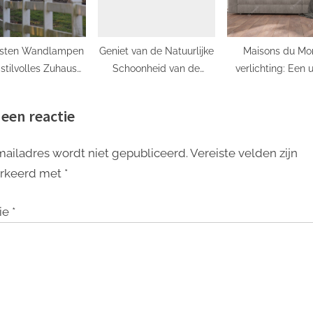
esten Wandlampen
Geniet van de Natuurlijke
Maisons du M
 stilvolles Zuhause:
Schoonheid van de
verlichting: Een 
Unsere Top-
Bloemen in de Schaduw
collectie lichtb
mpfehlungen
voor jouw inter
 een reactie
mailadres wordt niet gepubliceerd.
Vereiste velden zijn
rkeerd met
*
ie
*