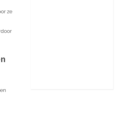
oor ze
rdoor
en
pen