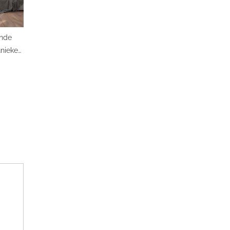
onde
unieke
ronnen
ieur