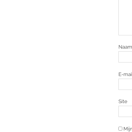
Naa
E-mai
Site
Mij