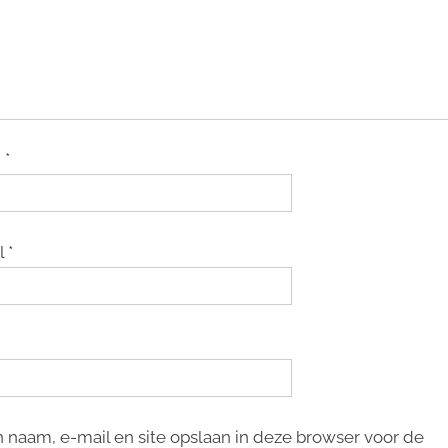
m
*
l
*
n naam, e-mail en site opslaan in deze browser voor de