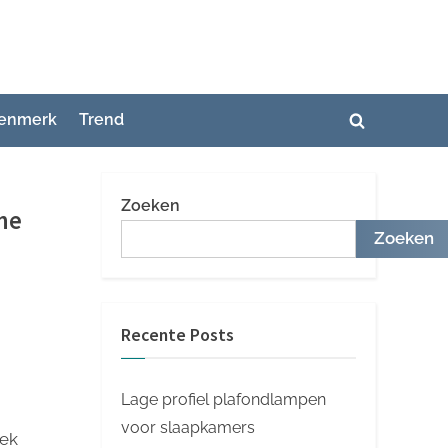
enmerk
Trend
Toggle
zoekformuli
Zoeken
ne
Zoeken
Recente Posts
Lage profiel plafondlampen
voor slaapkamers
oek