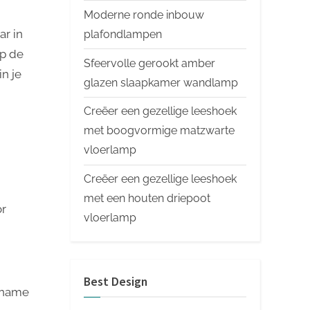
Moderne ronde inbouw
ar in
plafondlampen
op de
Sfeervolle gerookt amber
n je
glazen slaapkamer wandlamp
Creëer een gezellige leeshoek
met boogvormige matzwarte
vloerlamp
Creëer een gezellige leeshoek
met een houten driepoot
or
vloerlamp
Best Design
gename