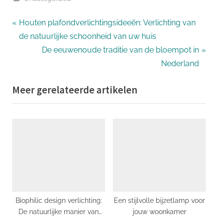
Bericht
P
Houten plafondverlichtingsideeën: Verlichting van
r
de natuurlijke schoonheid van uw huis
navigatie
e
N
De eeuwenoude traditie van de bloempot in
v
e
Nederland
i
x
Meer gerelateerde artikelen
o
t
u
P
s
o
P
s
o
t
s
:
t
:
Biophilic design verlichting:
Een stijlvolle bijzetlamp voor
De natuurlijke manier van
jouw woonkamer