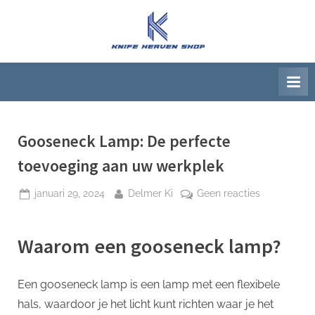
Ga
naar
K
Beste
de
artikelwebsite
n
inhoud
i
f
e
H
Gooseneck Lamp: De perfecte
e
toevoeging aan uw werkplek
a
Geplaatst
Door
op
januari 29, 2024
Delmer Ki
Geen reacties
v
op
Gooseneck
e
Lamp:
n
Waarom een gooseneck lamp?
De
S
perfecte
h
toevoeging
Een gooseneck lamp is een lamp met een flexibele
aan
o
hals, waardoor je het licht kunt richten waar je het
uw