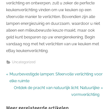
verlichting en ontwerpen, zult u zeker de perfecte
keukenverlichting vinden om uw keuken op een
sfeervolle manier te verlichten. Bovendien zijn alle
lampen energiezuinig en duurzaam, waardoor u niet
alleen een milieubewuste keuze maakt, maar ook
geld kunt besparen op uw energierekening. Begin
vandaag nog met het verlichten van uw keuken met
eBay keukenverlichting.
Uncategorized
Bericht
P
Muurbevestigde lampen: Sfeervolle verlichting voor
r
elke ruimte
navigatie
e
N
Ontdek de pracht van natuurlijk licht: Natuurlijke
v
e
vormverlichting
i
x
Meer gerelateerde artikelen
o
t