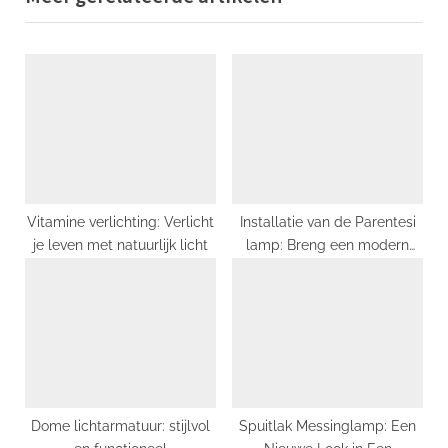
u
P
s
o
P
s
o
t
s
:
t
:
Vitamine verlichting: Verlicht
Installatie van de Parentesi
je leven met natuurlijk licht
lamp: Breng een modern
tintje aan uw interieur
Dome lichtarmatuur: stijlvol
Spuitlak Messinglamp: Een