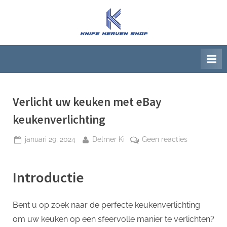
Ga
naar
K
Beste
de
artikelwebsite
n
inhoud
i
f
e
H
Verlicht uw keuken met eBay
e
keukenverlichting
a
Geplaatst
Door
op
januari 29, 2024
Delmer Ki
Geen reacties
v
op
Verlicht
e
uw
n
Introductie
keuken
S
met
h
eBay
Bent u op zoek naar de perfecte keukenverlichting
keukenverli
o
om uw keuken op een sfeervolle manier te verlichten?