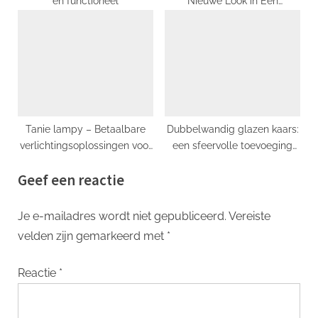
en functioneel
Nieuwe Look in Een
Handomdraai!
Tanie lampy – Betaalbare
Dubbelwandig glazen kaars:
verlichtingsoplossingen voor
een sfeervolle toevoeging
elk huis
aan elk interieur
Geef een reactie
Je e-mailadres wordt niet gepubliceerd.
Vereiste
velden zijn gemarkeerd met
*
Reactie
*