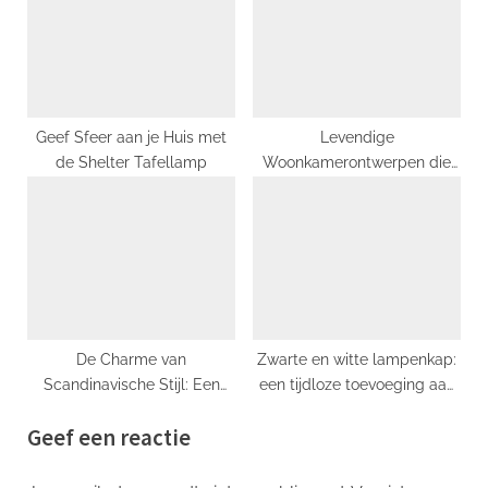
Geef Sfeer aan je Huis met
Levendige
de Shelter Tafellamp
Woonkamerontwerpen die
Populair Zijn!
De Charme van
Zwarte en witte lampenkap:
Scandinavische Stijl: Een
een tijdloze toevoeging aan
Nordische Trap als
uw interieur
Geef een reactie
Pronkstuk