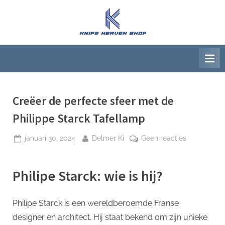
Ga
naar
K
Beste
de
artikelwebsite
n
inhoud
i
f
e
H
Creëer de perfecte sfeer met de
e
Philippe Starck Tafellamp
a
Geplaatst
Door
op
januari 30, 2024
Delmer Ki
Geen reacties
v
op
Creëer
e
de
n
Philipe Starck: wie is hij?
perfecte
S
sfeer
h
met
Philipe Starck is een wereldberoemde Franse
de
o
designer en architect. Hij staat bekend om zijn unieke
Philippe