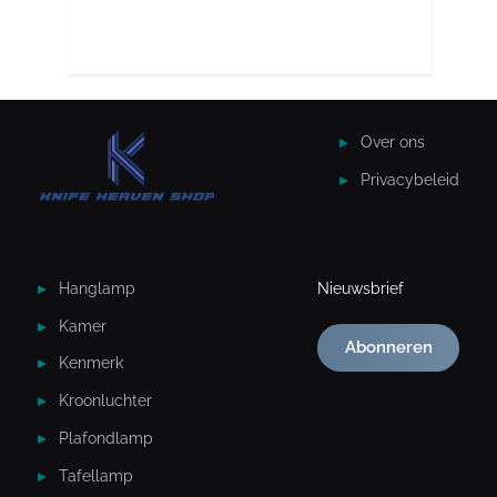
Over ons
Privacybeleid
Hanglamp
Nieuwsbrief
Kamer
Abonneren
Kenmerk
Kroonluchter
Plafondlamp
Tafellamp