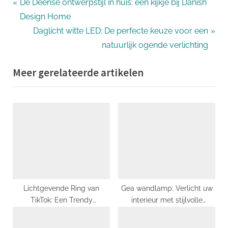
Bericht
P
De Deense ontwerpstijl in huis: een kijkje bij Danish
r
Design Home
navigatie
e
N
Daglicht witte LED: De perfecte keuze voor een
v
e
natuurlijk ogende verlichting
i
x
Meer gerelateerde artikelen
o
t
u
P
s
o
P
s
o
t
s
:
t
:
Lichtgevende Ring van
Gea wandlamp: Verlicht uw
TikTok: Een Trendy
interieur met stijlvolle
Accessoire met Een
elegantie
Verbazingwekkend Effect