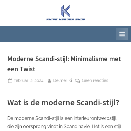
Ga
naar
K
Beste
de
artikelwebsite
n
inhoud
i
f
e
H
Moderne Scandi-stijl: Minimalisme met
e
een Twist
a
Geplaatst
Door
op
februari 2, 2024
Delmer Ki
Geen reacties
v
op
Moderne
e
Scandi-
n
Wat is de moderne Scandi-stijl?
stijl:
S
Minimalism
h
met
De moderne Scandi-stijl is een interieurontwerpstijl
een
o
die zijn oorsprong vindt in Scandinavië. Het is een stijl
Twist