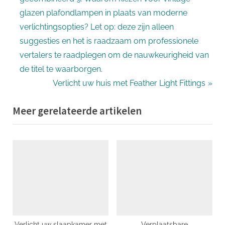
glazen plafondlampen in plaats van moderne
verlichtingsopties? Let op: deze zijn alleen
suggesties en het is raadzaam om professionele
vertalers te raadplegen om de nauwkeurigheid van
de titel te waarborgen.
N
Verlicht uw huis met Feather Light Fittings
e
Meer gerelateerde artikelen
x
t
P
o
s
t
:
Verlicht uw slaapkamer met
Verplaatsbare