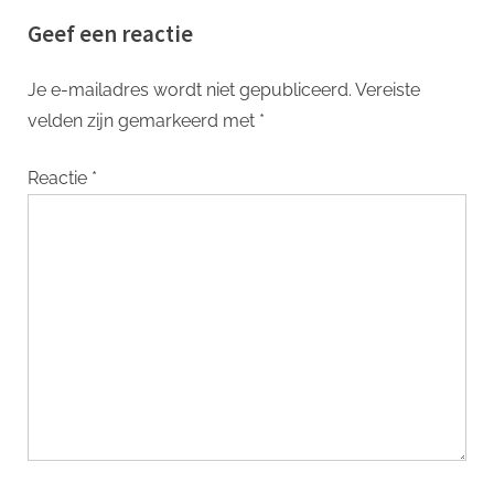
Stijl en Functionaliteit
Stukje Design Geschiedenis
Geef een reactie
Je e-mailadres wordt niet gepubliceerd.
Vereiste
velden zijn gemarkeerd met
*
Reactie
*