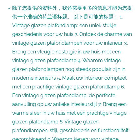
Bericht
P
除了您提供的资料外，我还需要更多的信息才能为您提
r
供一个准确的荷兰语标题。 以下是可能的标题： 1.
navigatie
e
Vintage glazen plafondlamp: een uniek stukje
v
geschiedenis voor uw huis 2. Ontdek de charme van
i
vintage glazen plafondlampen voor uw interieur 3.
o
Breng een vleugje nostalgie in uw huis met een
u
vintage glazen plafondlamp 4. Waarom vintage
s
glazen plafondlampen nog steeds populair zijn in
P
moderne interieurs 5. Maak uw interieur compleet
o
met een prachtige vintage glazen plafondlamp 6.
s
Een vintage glazen plafondlamp: de perfecte
t
aanvulling op uw antieke interieurstijl 7. Breng een
:
warme sfeer in uw huis met een prachtige vintage
glazen plafondlamp 8. Vintage glazen
plafondlampen: stijl, geschiedenis en functionaliteit
gecombineerd 9. Waarom kiezen voor vintage