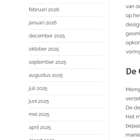
o
van d
p
februari 2026
op he
januari 2026
desig
geome
december 2025
opkom
oktober 2025
vormg
september 2025
De 
augustus 2025
juli 2025
Memph
verze
juni 2025
De de
mei 2025
Het m
bepaa
april 2025
manie