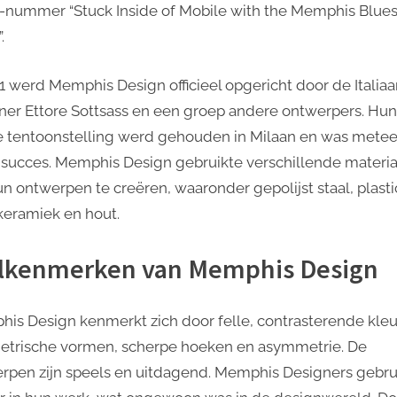
-nummer “Stuck Inside of Mobile with the Memphis Blue
.
81 werd Memphis Design officieel opgericht door de Italia
ner Ettore Sottsass en een groep andere ontwerpers. Hun
e tentoonstelling werd gehouden in Milaan en was mete
 succes. Memphis Design gebruikte verschillende materi
n ontwerpen te creëren, waaronder gepolijst staal, plasti
 keramiek en hout.
jlkenmerken van Memphis Design
is Design kenmerkt zich door felle, contrasterende kleu
trische vormen, scherpe hoeken en asymmetrie. De
rpen zijn speels en uitdagend. Memphis Designers gebru