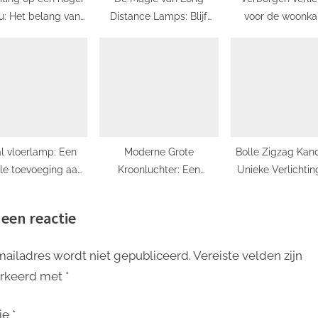
u: Het belang van
Distance Lamps: Blijf
voor de woonka
plafond lichtbox
Verbonden met je
creëer een sfeer
Geliefden
ambiance
l vloerlamp: Een
Moderne Grote
Bolle Zigzag Kand
olle toevoeging aan
Kroonluchter: Een
Unieke Verlichtin
uw interieur
Stijlvolle Toevoeging aan
een Eigentijds Int
Je Interieur
 een reactie
mailadres wordt niet gepubliceerd.
Vereiste velden zijn
rkeerd met
*
ie
*