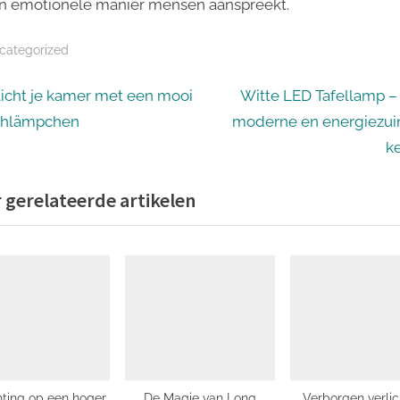
n emotionele manier mensen aanspreekt.
categorized
icht
N
licht je kamer met een mooi
Witte LED Tafellamp –
e
chlämpchen
moderne en energiezui
igatie
x
k
t
 gerelateerde artikelen
P
o
s
t
:
hting op een hoger
De Magie van Long
Verborgen verlic