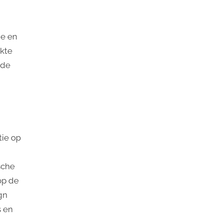
ie en
kte
 de
tie op
sche
op de
gn
s en