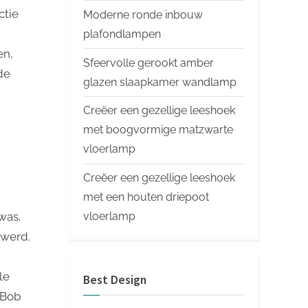
ctie
Moderne ronde inbouw
plafondlampen
en,
Sfeervolle gerookt amber
de
glazen slaapkamer wandlamp
Creëer een gezellige leeshoek
met boogvormige matzwarte
vloerlamp
Creëer een gezellige leeshoek
met een houten driepoot
was.
vloerlamp
 werd.
le
Best Design
 Bob