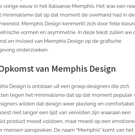
Memphis
e vorige eeuw in het Italiaanse Memphis. Het was een rea
Design
t minimalisme dat op dat moment de overhand had in de
op
nwereld. Memphis Design kenmerkt zich door felle kleur
de
Grafische
trische vormen en asymmetrie. In deze tekst zullen we 
Vormgeving
st en invloed van Memphis Design op de grafische
eving onderzoeken.
Opkomst van Memphis Design
is Design is ontstaan uit een groep designers die zich
tten tegen het minimalisme dat op dat moment populair 
signers wilden dat design weer plezierig en comfortabel
oest niet langer een lijst van vereisten zijn waaraan een
ld product moest voldoen, maar moest op een emotione
r mensen aanspreken. De naam “Memphis” komt van het