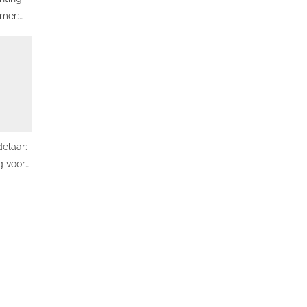
mer:
volle
elaar:
g voor
erieur