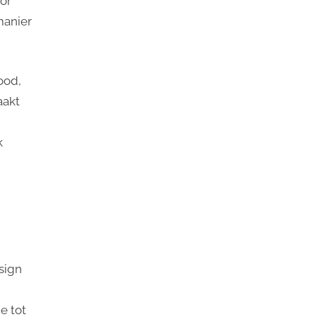
or
manier
ood,
aakt
k
sign
e tot