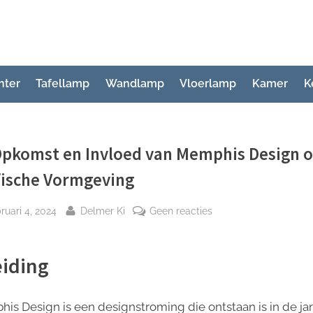
hter
Tafellamp
Wandlamp
Vloerlamp
Kamer
K
Opkomst en Invloed van Memphis Design o
fische Vormgeving
plaatst
Door
op
ruari 4, 2024
Delmer Ki
Geen reacties
De
Opkomst
eiding
en
Invloed
van
is Design is een designstroming die ontstaan is in de ja