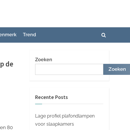
enmerk
Trend
Toggle
zoekformuli
Zoeken
p de
Zoeken
Recente Posts
Lage profiel plafondlampen
voor slaapkamers
ren 80