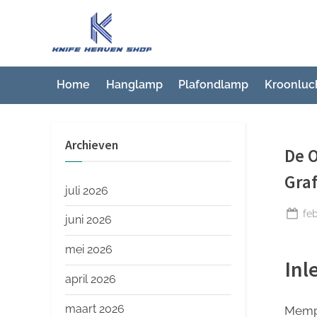
Ga
naar
K
Beste
de
artikelwebsite
n
inhoud
i
Home
Hanglamp
Plafondlamp
Kroonluc
f
e
Archieven
H
De 
e
Gra
a
juli 2026
v
Ge
feb
juni 2026
op
e
mei 2026
n
Inl
S
april 2026
h
maart 2026
Memph