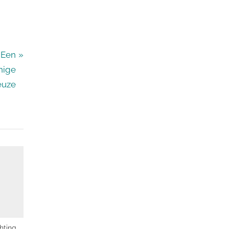
 Een
nige
euze
hting