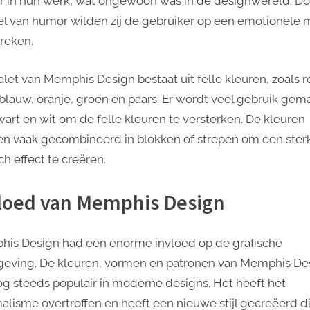
 in hun werk, wat ongewoon was in de designwereld. Do
l van humor wilden zij de gebruiker op een emotionele 
reken.
alet van Memphis Design bestaat uit felle kleuren, zoals r
 blauw, oranje, groen en paars. Er wordt veel gebruik gem
wart en wit om de felle kleuren te versterken. De kleuren
n vaak gecombineerd in blokken of strepen om een ster
ch effect te creëren.
loed van Memphis Design
is Design had een enorme invloed op de grafische
eving. De kleuren, vormen en patronen van Memphis De
nog steeds populair in moderne designs. Het heeft het
alisme overtroffen en heeft een nieuwe stijl gecreëerd di