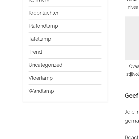
:
nivea
Kroonluchter
een 
Plafondlamp
Tafellamp
Trend
Uncategorized
Ovaa
stijlv
Vloerlamp
Wandlamp
Geef
Je e-
gema
React