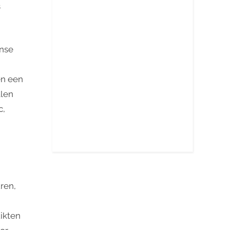
s
anse
en een
alen
c,
ren,
ikten