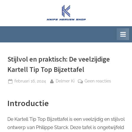
Ga
naar
K
Beste
de
artikelwebsite
n
inhoud
i
f
e
H
Stijlvol en praktisch: De veelzijdige
e
Kartell Tip Top Bijzettafel
a
Geplaatst
Door
op
februari 16, 2024
Delmer Ki
Geen reacties
v
op
Stijlvol
e
en
n
Introductie
praktisch:
S
De
h
veelzijdige
De Kartell Tip Top Bijzettafel is een veelzijdig en stijlvol
Kartell
o
ontwerp van Philippe Starck. Deze tafel is ongetwijfeld
Tip