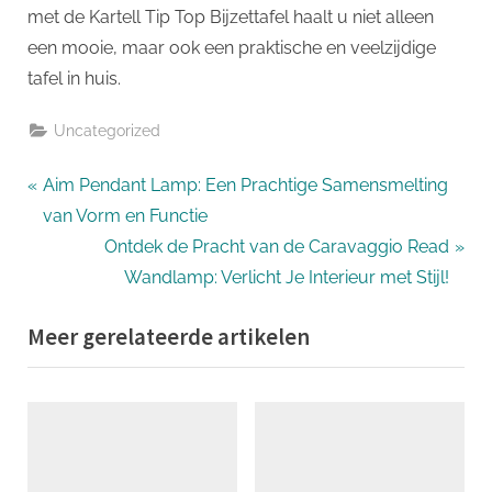
met de Kartell Tip Top Bijzettafel haalt u niet alleen
een mooie, maar ook een praktische en veelzijdige
tafel in huis.
Uncategorized
Bericht
P
Aim Pendant Lamp: Een Prachtige Samensmelting
r
van Vorm en Functie
navigatie
e
N
Ontdek de Pracht van de Caravaggio Read
v
e
Wandlamp: Verlicht Je Interieur met Stijl!
i
x
Meer gerelateerde artikelen
o
t
u
P
s
o
P
s
o
t
s
: