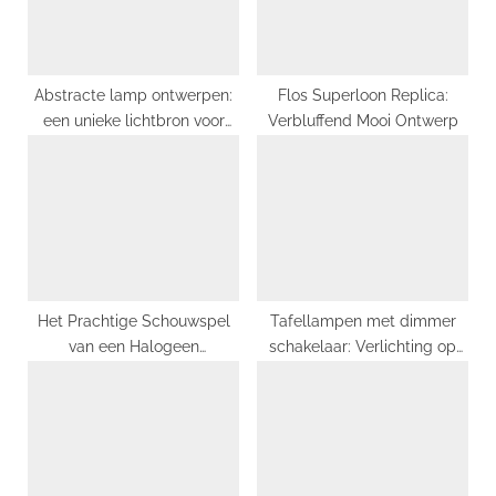
t
:
Abstracte lamp ontwerpen:
Flos Superloon Replica:
een unieke lichtbron voor
Verbluffend Mooi Ontwerp
een eigentijds interieur
Het Prachtige Schouwspel
Tafellampen met dimmer
van een Halogeen
schakelaar: Verlichting op
Kroonluchter
maat voor elke situatie