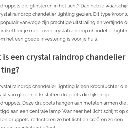
ruppels die glinsteren in het licht? Dan heb je waarschijn
rystal raindrop chandelier lighting gezien. Dit type kroonl
 populair vanwege zijn prachtige uitstraling en verfijnde d
 artikel leer je meer over crystal raindrop chandelier light
m het een goede investering is voor je huis.
 is een crystal raindrop chandelier
hting?
ystal raindrop chandelier lighting is een kroonluchter die 
kt van glazen of kristallen druppels die lijken op
druppels. Deze druppels hangen aan metalen armen die z
tigd aan een centrale lamp. Wanneer het licht schijnt op 
llen druppels, reflecteren ze het licht en creëren ze een
tig en sprankelend effect.