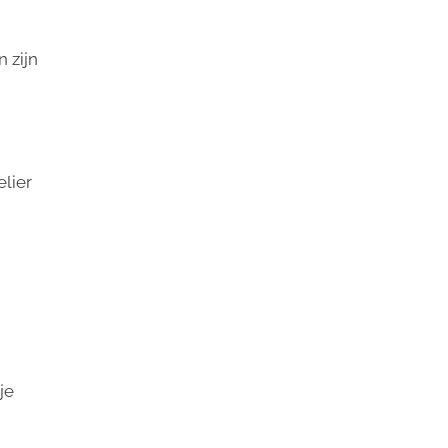
n zijn
elier
je