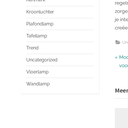
regel
zorge
Kroonluchter
je in
Plafondlamp
creëer
Tafellamp
Un
Trend
Ber
P
Mod
Uncategorized
r
voo
nav
Vloerlamp
e
v
Wandlamp
Meer
i
o
u
s
P