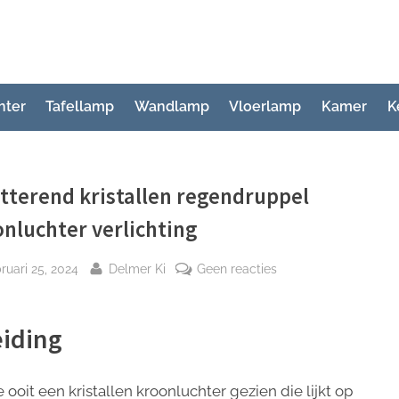
hter
Tafellamp
Wandlamp
Vloerlamp
Kamer
K
tterend kristallen regendruppel
nluchter verlichting
plaatst
Door
op
ruari 25, 2024
Delmer Ki
Geen reacties
Schitterend
kristallen
eiding
regendruppel
kroonluchter
verlichting
 ooit een kristallen kroonluchter gezien die lijkt op