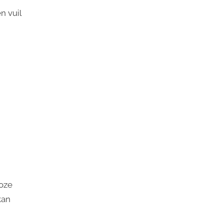
n vuil
loze
kan