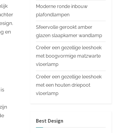
lijk
Moderne ronde inbouw
uchter
plafondlampen
esign.
Sfeervolle gerookt amber
ing en
glazen slaapkamer wandlamp
Creëer een gezellige leeshoek
met boogvormige matzwarte
vloerlamp
Creëer een gezellige leeshoek
met een houten driepoot
is
vloerlamp
ijn
de
Best Design