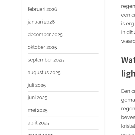
o
regend
p
februari 2026
een c
januari 2026
is erg
In dit
december 2025
waaro
oktober 2025
Wat
september 2025
lig
augustus 2025
juli 2025
Een cr
juni 2025
gemaa
regen
mei 2025
beves
april 2025
krista
prach