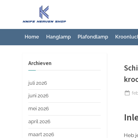
Ga
naar
K
Beste
de
artikelwebsite
n
inhoud
i
Home
Hanglamp
Plafondlamp
Kroonluc
f
e
Archieven
H
Schi
e
kroo
a
juli 2026
v
Ge
feb
juni 2026
op
e
mei 2026
n
Inl
S
april 2026
h
maart 2026
Heb je