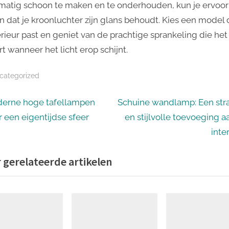
matig schoon te maken en te onderhouden, kun je ervoor
n dat je kroonluchter zijn glans behoudt. Kies een model d
terieur past en geniet van de prachtige sprankeling die het
t wanneer het licht erop schijnt.
categorized
icht
N
erne hoge tafellampen
Schuine wandlamp: Een str
e
r een eigentijdse sfeer
en stijlvolle toevoeging a
igatie
x
inte
t
 gerelateerde artikelen
P
o
s
t
: