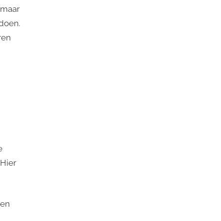
, maar
 doen.
ren
e
 Hier
een