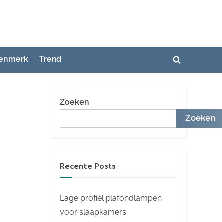
enmerk
Trend
Toggle
zoekformuli
Zoeken
Zoeken
Recente Posts
Lage profiel plafondlampen
voor slaapkamers