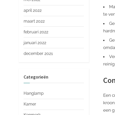
Ma
april 2022
te ve
maart 2022
Ge
hardn
februari 2022
Ge
januari 2022
omdat
december 2021
Ve
reini
Categorieën
Con
Hanglamp
Een cr
kroon
Kamer
een g
Kenmerk