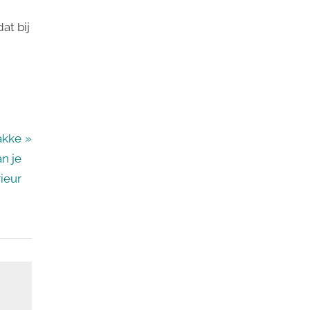
at bij
akke
an je
rieur