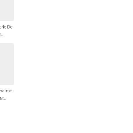
erk: De
n
 van
ichting
charme
r:
oratie
ë