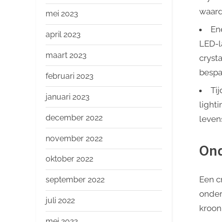
waard
mei 2023
Ene
april 2023
LED-l
maart 2023
cryst
bespa
februari 2023
Ti
januari 2023
lighti
december 2022
leven
november 2022
On
oktober 2022
Een c
september 2022
onder
juli 2022
kroon
mei 2022