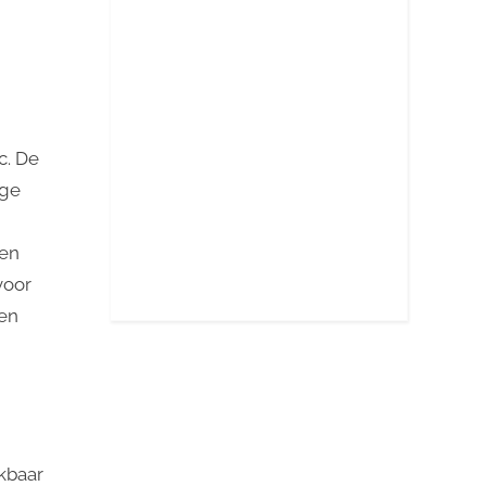
c. De
ege
len
voor
ken
jkbaar