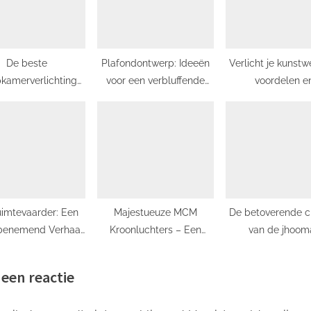
De beste
Plafondontwerp: Ideeën
Verlicht je kunstw
pkamerverlichting
voor een verbluffende
voordelen e
 een ontspannen
interieurmake-over!
mogelijkheden
sfeer
overhead kunstverl
imtevaarder: Een
Majestueuze MCM
De betoverende 
enemend Verhaal
Kroonluchters – Een
van de jhooma
 Dapperheid en
Meesterwerk van
Kunstzinnige dec
Ontdekking
Moderne Verlichting
uit Zuid-Azi
 een reactie