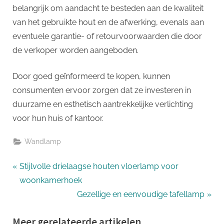
belangrijk om aandacht te besteden aan de kwaliteit
van het gebruikte hout en de afwerking, evenals aan
eventuele garantie- of retourvoorwaarden die door
de verkoper worden aangeboden.
Door goed geïnformeerd te kopen, kunnen
consumenten ervoor zorgen dat ze investeren in
duurzame en esthetisch aantrekkelijke verlichting
voor hun huis of kantoor.
Wandlamp
Bericht
P
Stijlvolle drielaagse houten vloerlamp voor
r
woonkamerhoek
navigatie
e
N
Gezellige en eenvoudige tafellamp
v
e
Meer gerelateerde artikelen
i
x