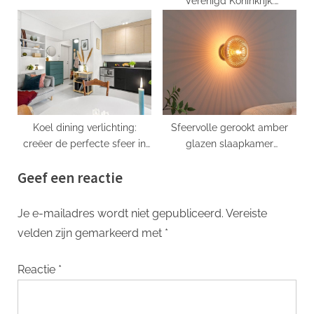
Verenigd Koninkrijk:
Prachtige en Verlichtende
Accessoires voor Je Interieur
Koel dining verlichting:
Sfeervolle gerookt amber
creëer de perfecte sfeer in
glazen slaapkamer
uw eetkamer
wandlamp
Geef een reactie
Je e-mailadres wordt niet gepubliceerd.
Vereiste
velden zijn gemarkeerd met
*
Reactie
*