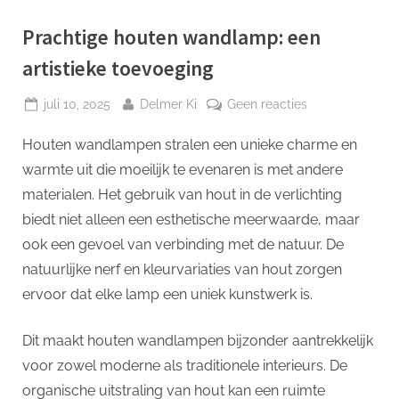
p
Prachtige houten wandlamp: een
artistieke toevoeging
Geplaatst
Door
op
juli 10, 2025
Delmer Ki
Geen reacties
op
Prachtige
Houten wandlampen stralen een unieke charme en
houten
wandlamp:
warmte uit die moeilijk te evenaren is met andere
een
materialen. Het gebruik van hout in de verlichting
artistieke
biedt niet alleen een esthetische meerwaarde, maar
toevoeging
ook een gevoel van verbinding met de natuur. De
natuurlijke nerf en kleurvariaties van hout zorgen
ervoor dat elke lamp een uniek kunstwerk is.
Dit maakt houten wandlampen bijzonder aantrekkelijk
voor zowel moderne als traditionele interieurs. De
organische uitstraling van hout kan een ruimte