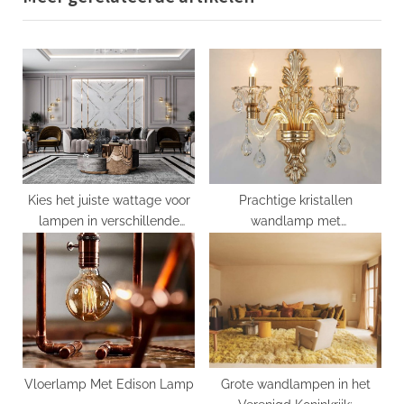
o
t
u
P
s
o
P
s
o
t
s
:
t
:
Kies het juiste wattage voor
Prachtige kristallen
lampen in verschillende
wandlamp met
ruimtes
kaarsvormige lichten
Vloerlamp Met Edison Lamp
Grote wandlampen in het