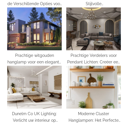
de Verschillende Opties voor
Stijlvolle
Verlichtingsaccessoires
Verlichtingsoplossing!
Prachtige witgouden
Prachtige Verdelers voor
hanglamp voor een elegante
Pendant Lichten: Creëer een
sfeer
Magische Sfeer in elke
Ruimte
Dunelm Co UK Lighting:
Moderne Cluster
Verlicht uw interieur op
Hanglampen: Het Perfecte
stijlvolle wijze!
Verlichtingselement voor