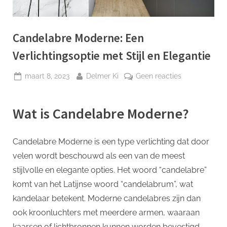
p
Candelabre Moderne: Een
Verlichtingsoptie met Stijl en Elegantie
Geplaatst
Door
op
maart 8, 2023
Delmer Ki
Geen reacties
op
Candelabre
Moderne:
Wat is Candelabre Moderne?
Een
Verlichtingsop
met
Candelabre Moderne is een type verlichting dat door
Stijl
velen wordt beschouwd als een van de meest
en
Elegantie
stijlvolle en elegante opties. Het woord “candelabre”
komt van het Latijnse woord “candelabrum”, wat
kandelaar betekent. Moderne candelabres zijn dan
ook kroonluchters met meerdere armen, waaraan
kaarsen of lichtbronnen kunnen worden bevestigd.