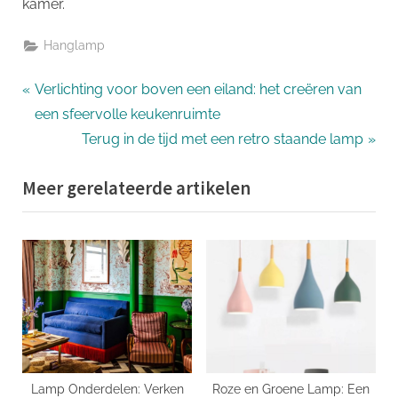
kamer.
Hanglamp
Bericht
P
Verlichting voor boven een eiland: het creëren van
r
een sfeervolle keukenruimte
navigatie
e
N
Terug in de tijd met een retro staande lamp
v
e
Meer gerelateerde artikelen
i
x
o
t
u
P
s
o
P
s
o
t
s
:
t
:
Lamp Onderdelen: Verken
Roze en Groene Lamp: Een