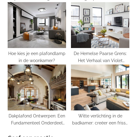
belangrijk element van
interieurdesign
Hoe kies je een plafondlamp
De Hemelse Paarse Grens:
in de woonkamer?
Het Verhaal van Violet
Ceiling
Dakplafond Ontwerpen: Een
Witte verlichting in de
Fundamenteel Onderdeel
badkamer: creëer een frisse
van Interieur Design
en heldere sfeer