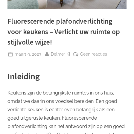
p
Fluorescerende plafondverlichting
voor keukens – Verlicht uw ruimte op
stijlvolle wijze!
Geplaatst
Door
op
maart 9, 2023
Delmer Ki
Geen reacties
op
Fluoresceren
plafondverlic
Inleiding
voor
keukens
–
Keukens zijn de belangrijkste ruimtes in ons huis,
Verlicht
omdat we daarin ons voedsel bereiden. Een goed
uw
ruimte
verlichte keuken is echter even belangrijk als een
op
goed uitgeruste keuken. Fluorescerende
stijlvolle
plafondverlichting kan het antwoord zijn op een goed
wijze!