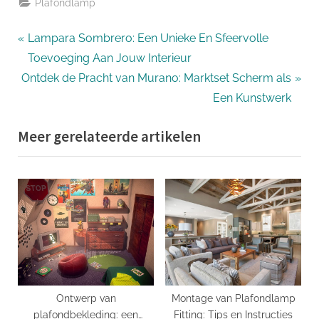
Plafondlamp
Bericht
P
Lampara Sombrero: Een Unieke En Sfeervolle
r
Toevoeging Aan Jouw Interieur
navigatie
N
e
Ontdek de Pracht van Murano: Marktset Scherm als
e
v
Een Kunstwerk
x
i
Meer gerelateerde artikelen
t
o
P
u
o
s
s
P
t
o
:
s
t
:
Ontwerp van
Montage van Plafondlamp
plafondbekleding: een
Fitting: Tips en Instructies