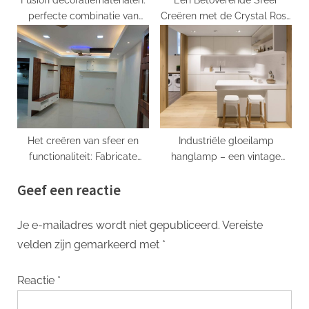
Fusion decoratiematerialen:
Een Betoverende Sfeer
perfecte combinatie van
Creëren met de Crystal Rose
functionaliteit en esthetiek
Touch Lamp
Het creëren van sfeer en
Industriële gloeilamp
functionaliteit: Fabricate
hanglamp – een vintage
Lighting
essentieel voor elke interieur
Geef een reactie
Je e-mailadres wordt niet gepubliceerd.
Vereiste
velden zijn gemarkeerd met
*
Reactie
*