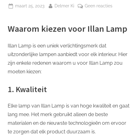
p
Geplaatst
Door
op
maart 25, 2023
Delmer Ki
Geen reacties
op
Illan
Lamp:
Waarom kiezen voor Illan Lamp
Verlichting
voor
elk
Illan Lamp is een uniek verlichtingsmerk dat
interieur
uitzonderlijke lampen aanbiedt voor elk interieur. Hier
zijn enkele redenen waarom u voor Illan Lamp zou
moeten kiezen:
1. Kwaliteit
Elke lamp van Illan Lamp is van hoge kwaliteit en gaat
lang mee. Het merk gebruikt alleen de beste
materialen en de nieuwste technologieën om ervoor
te zorgen dat elk product duurzaam is.