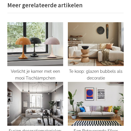
Meer gerelateerde artikelen
t
o
P
u
o
s
s
P
t
o
:
s
t
:
Verlicht je kamer met een
Te koop: glazen bubbels als
mooi Tischlämpchen
decoratie