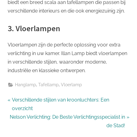
biedt een breed scala aan tafellampen die passen bij
verschillende interieurs en die ook energiezuinig zijn.
3. Vloerlampen
Vloerlampen zijn de perfecte oplossing voor extra
verlichting in uw kamer. Illan Lamp biedt vloerlampen
in verschillende stijlen, waaronder moderne,
industriële en klassieke ontwerpen.
,
,
Hanglamp
Tafellamp
Vloerlamp
Bericht
P
Verschillende stijlen van kroonluchters: Een
r
overzicht
navigatie
N
e
Nelson Verlichting: De Beste Verlichtingsspecialist in
e
v
de Stad!
x
i