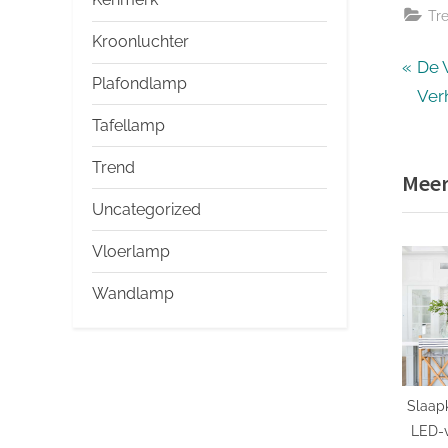
Tr
Kroonluchter
Ber
P
De 
Plafondlamp
r
Ver
nav
e
Tafellamp
v
Trend
Meer
i
Uncategorized
o
u
Vloerlamp
s
Wandlamp
P
o
s
t
Slaap
:
LED-v