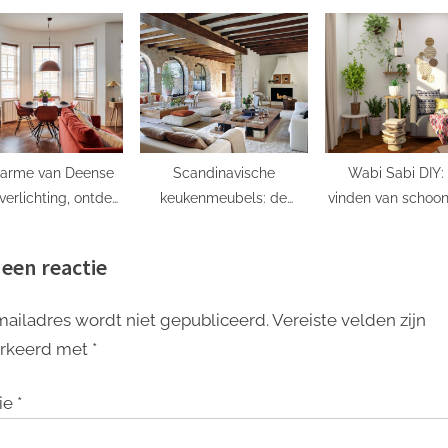
 perfecte sfeer
Functioneel
Stijlvol Interi
Ophangsysteem Voor
Jouw Interieur
harme van Deense
Scandinavische
Wabi Sabi DIY:
verlichting, ontdek
keukenmeubels: de
vinden van schoon
t in Nederland
perfecte combinatie van
imperfectie
functionaliteit en stijl
 een reactie
mailadres wordt niet gepubliceerd.
Vereiste velden zijn
rkeerd met
*
ie
*