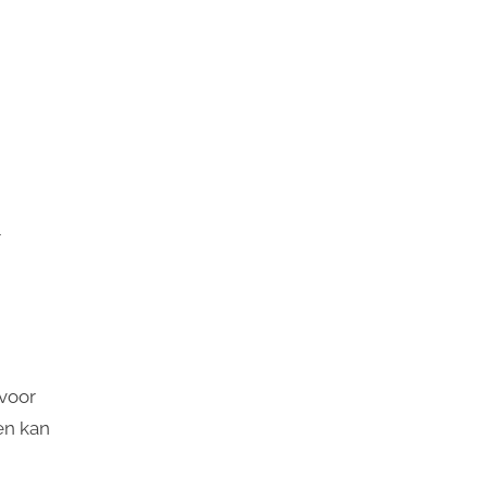
r
 voor
en kan