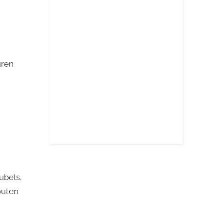
uren
ubels.
outen