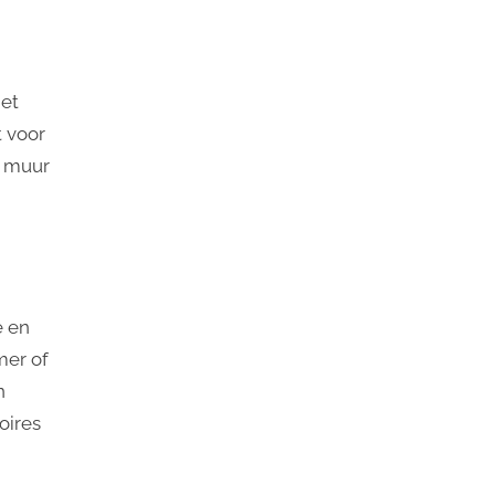
Het
 voor
e muur
e en
mer of
n
oires