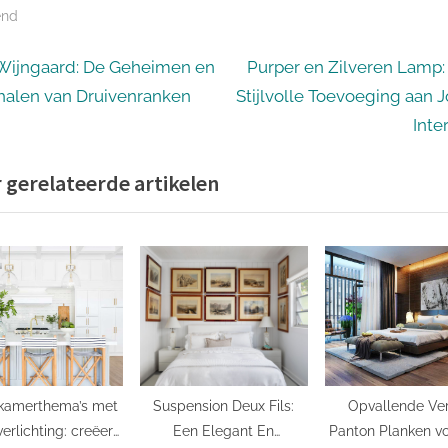
end
icht
N
Wijngaard: De Geheimen en
Purper en Zilveren Lamp:
e
halen van Druivenranken
Stijlvolle Toevoeging aan 
igatie
x
Inte
t
 gerelateerde artikelen
P
o
s
t
:
kamerthema’s met
Suspension Deux Fils:
Opvallende Ve
erlichting: creëer
Een Elegant En
Panton Planken v