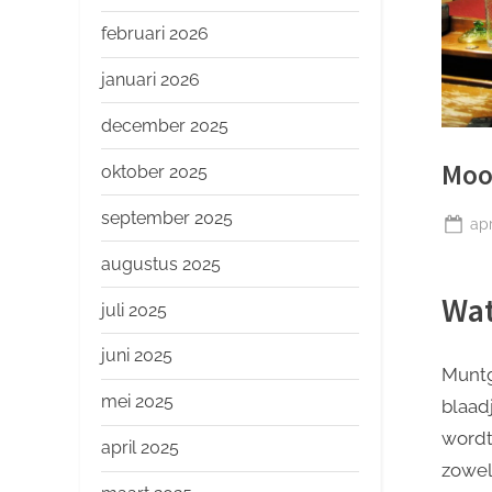
o
p
februari 2026
januari 2026
december 2025
Moo
oktober 2025
september 2025
Ge
apr
op
augustus 2025
Wat
juli 2025
juni 2025
Muntg
mei 2025
blaad
wordt
april 2025
zowel