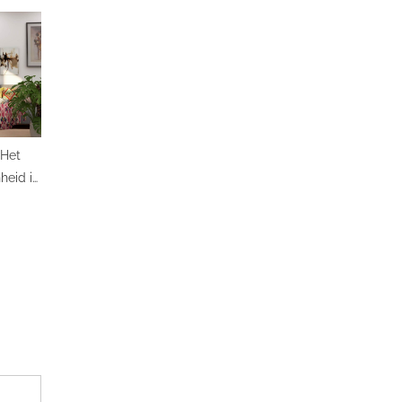
eur
 Het
heid in
s