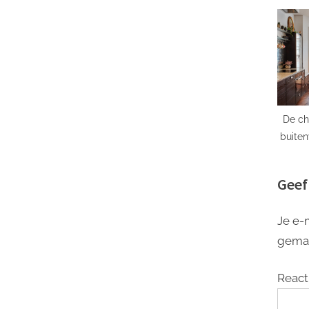
de
De c
buiten
he
Geef
Je e-
gema
React