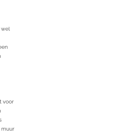
 wel
 een
n
t voor
n
s
e muur