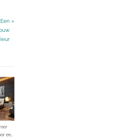
 Een
Jouw
rieur
rner
oor een