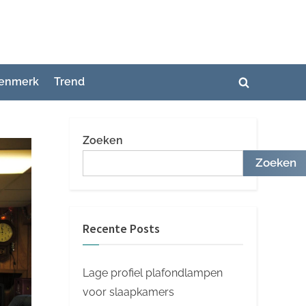
enmerk
Trend
Toggle
zoekformuli
Zoeken
Zoeken
Recente Posts
Lage profiel plafondlampen
voor slaapkamers