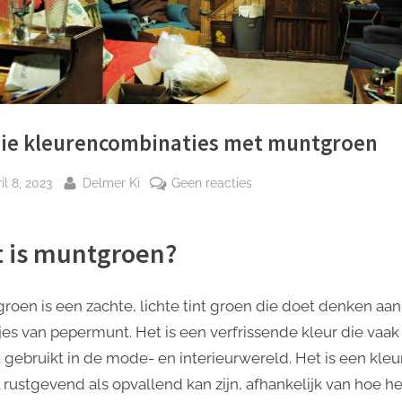
ie kleurencombinaties met muntgroen
plaatst
Door
op
il 8, 2023
Delmer Ki
Geen reacties
Mooie
kleurencombinaties
 is muntgroen?
met
muntgroen
roen is een zachte, lichte tint groen die doet denken aa
jes van pepermunt. Het is een verfrissende kleur die vaak
 gebruikt in de mode- en interieurwereld. Het is een kleu
 rustgevend als opvallend kan zijn, afhankelijk van hoe he