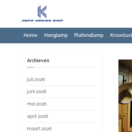
Ga
naar
K
Beste
de
artikelwebsite
n
inhoud
i
Home
Hanglamp
Plafondlamp
Kroonluc
f
e
Archieven
H
e
a
juli 2026
v
juni 2026
e
mei 2026
n
S
april 2026
h
maart 2026