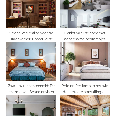
o
t
s
:
t
:
Strobe verlichting voor de
Geniet van uw boek met
slaapkamer: Creëer jouw
aangename bedlampjes
eigen discosfeer!
Zwart-witte schoonheid: De
Poldina Pro lamp in het wit:
charme van Scandinavisch
de perfecte aanvulling op
design
jouw interieur