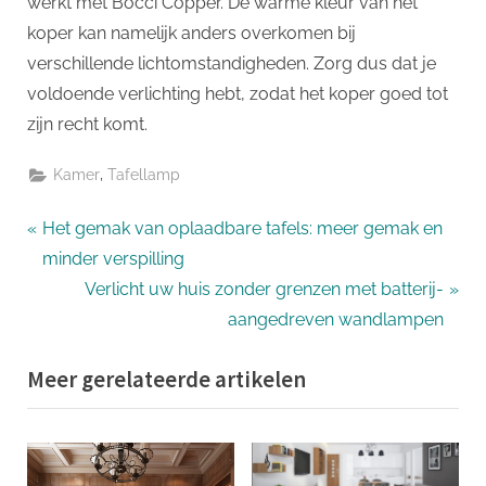
werkt met Bocci Copper. De warme kleur van het
koper kan namelijk anders overkomen bij
verschillende lichtomstandigheden. Zorg dus dat je
voldoende verlichting hebt, zodat het koper goed tot
zijn recht komt.
,
Kamer
Tafellamp
Bericht
P
Het gemak van oplaadbare tafels: meer gemak en
r
minder verspilling
navigatie
e
N
Verlicht uw huis zonder grenzen met batterij-
v
e
aangedreven wandlampen
i
x
Meer gerelateerde artikelen
o
t
u
P
s
o
P
s