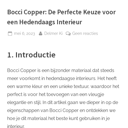
p
Bocci Copper: De Perfecte Keuze voor
een Hedendaags Interieur
Geplaatst
Door
op
mei 6, 2023
Delmer Ki
Geen reacties
op
Bocci
Copper:
1. Introductie
De
Perfecte
Keuze
Bocci Copper is een bijzonder materiaal dat steeds
voor
meer voorkomt in hedendaagse interieurs. Het heeft
een
Hedendaags
een warme kleur en een unieke textuur, waardoor het
Interieur
perfect is voor het toevoegen van een vleugje
elegantie en stijl. In dit artikel gaan we dieper in op de
eigenschappen van Bocci Copper en ontdekken we
hoe je dit materiaal het beste kunt gebruiken in je
interieur.