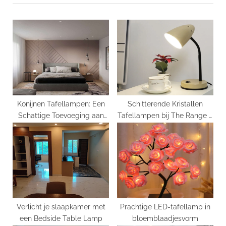
o
P
u
o
s
s
P
t
o
:
s
t
:
Konijnen Tafellampen: Een
Schitterende Kristallen
Schattige Toevoeging aan
Tafellampen bij The Range –
Jouw Interieur!
Een Blik op de Collectie
Verlicht je slaapkamer met
Prachtige LED-tafellamp in
een Bedside Table Lamp
bloemblaadjesvorm