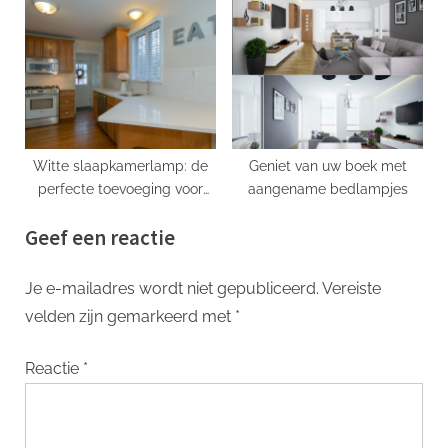
Witte slaapkamerlamp: de
Geniet van uw boek met
perfecte toevoeging voor
aangename bedlampjes
een rustige en stijlvolle
Geef een reactie
slaapkamer
Je e-mailadres wordt niet gepubliceerd.
Vereiste
velden zijn gemarkeerd met
*
Reactie
*