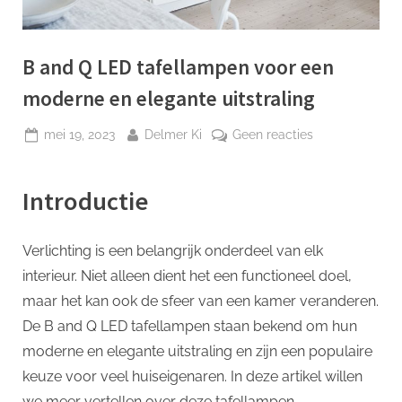
p
B and Q LED tafellampen voor een
moderne en elegante uitstraling
Geplaatst
Door
op
mei 19, 2023
Delmer Ki
Geen reacties
op
B
and
Introductie
Q
LED
tafellampen
Verlichting is een belangrijk onderdeel van elk
voor
interieur. Niet alleen dient het een functioneel doel,
een
moderne
maar het kan ook de sfeer van een kamer veranderen.
en
De B and Q LED tafellampen staan ​​bekend om hun
elegante
moderne en elegante uitstraling en zijn een populaire
uitstraling
keuze voor veel huiseigenaren. In deze artikel willen
we meer vertellen over deze tafellampen.