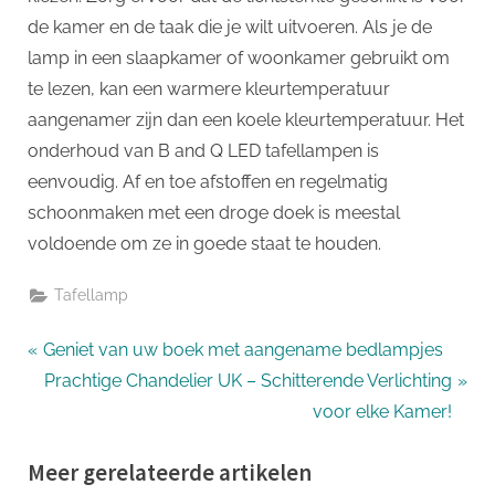
de kamer en de taak die je wilt uitvoeren. Als je de
lamp in een slaapkamer of woonkamer gebruikt om
te lezen, kan een warmere kleurtemperatuur
aangenamer zijn dan een koele kleurtemperatuur. Het
onderhoud van B and Q LED tafellampen is
eenvoudig. Af en toe afstoffen en regelmatig
schoonmaken met een droge doek is meestal
voldoende om ze in goede staat te houden.
Tafellamp
Bericht
P
Geniet van uw boek met aangename bedlampjes
r
N
Prachtige Chandelier UK – Schitterende Verlichting
navigatie
e
e
voor elke Kamer!
v
x
Meer gerelateerde artikelen
i
t