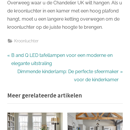
Overweeg waar u de Chandelier UK wilt hangen. Als u
de kroonluchter in een kamer met een hoog plafond
hangt, moet u een langere ketting overwegen om de
kroonluchter op de juiste hoogte te brengen.
Kroonluchter
Bericht
P
B and Q LED tafellampen voor een moderne en
r
elegante uitstraling
navigatie
e
N
Dimmende kinderlamp: De perfecte sfeermaker
v
e
voor de kinderkamer
i
x
Meer gerelateerde artikelen
o
t
u
P
s
o
P
s
o
t