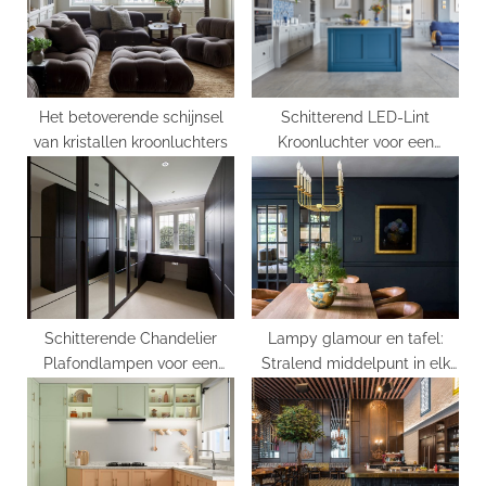
s
:
t
:
Het betoverende schijnsel
Schitterend LED-Lint
van kristallen kroonluchters
Kroonluchter voor een
Prachtige Verlichting
Schitterende Chandelier
Lampy glamour en tafel:
Plafondlampen voor een
Stralend middelpunt in elk
Verfijnde Stijl
interieur