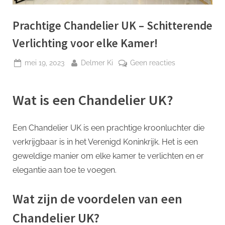
p
Prachtige Chandelier UK – Schitterende
Verlichting voor elke Kamer!
Geplaatst
Door
op
mei 19, 2023
Delmer Ki
Geen reacties
op
Prachtige
Chandelier
Wat is een Chandelier UK?
UK
–
Schitterende
Een Chandelier UK is een prachtige kroonluchter die
Verlichting
verkrijgbaar is in het Verenigd Koninkrijk. Het is een
voor
elke
geweldige manier om elke kamer te verlichten en er
Kamer!
elegantie aan toe te voegen.
Wat zijn de voordelen van een
Chandelier UK?