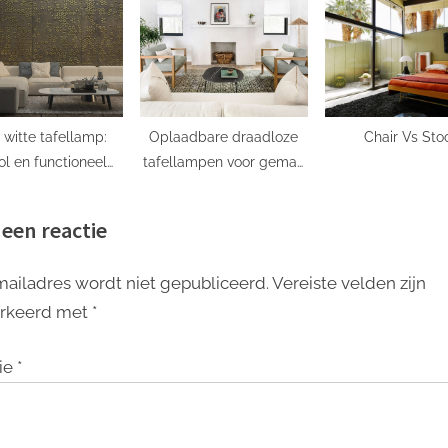
 witte tafellamp:
Oplaadbare draadloze
Chair Vs Sto
vol en functioneel
tafellampen voor gemak
n voor elke kamer
en stijlvolle verlichting
 een reactie
mailadres wordt niet gepubliceerd.
Vereiste velden zijn
rkeerd met
*
ie
*