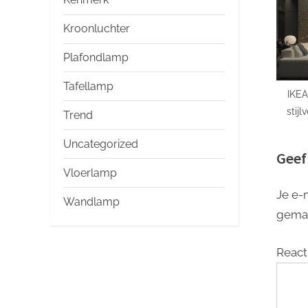
Kroonluchter
Plafondlamp
Tafellamp
IKEA
stijl
Trend
desig
Uncategorized
Geef
Vloerlamp
Je e-
Wandlamp
gema
React