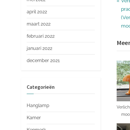
Ber
P
Ver
r
pra
april 2022
nav
e
(Ve
maart 2022
v
moo
i
februari 2022
Meer
o
januari 2022
u
s
december 2021
P
o
s
Categorieën
t
:
Hanglamp
Verlic
moo
Kamer
Kenmerk