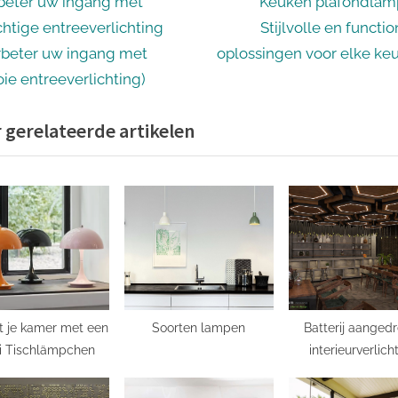
icht
N
beter uw ingang met
Keuken plafondlam
e
chtige entreeverlichting
Stijlvolle en functi
igatie
x
rbeter uw ingang met
oplossingen voor elke ke
t
ie entreeverlichting)
P
 gerelateerde artikelen
o
s
t
:
ht je kamer met een
Soorten lampen
Batterij aanged
i Tischlämpchen
interieurverlich
Betaalbare en h
oplossing voor el