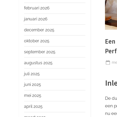
o
p
februari 2026
januari 2026
december 2025
Een 
oktober 2025
Perf
september 2025
Ge
mei
augustus 2025
op
juli 2025
Inl
juni 2025
mei 2025
De du
een p
april 2025
nu ee