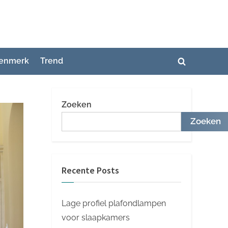
enmerk
Trend
Toggle
zoekformuli
Zoeken
Zoeken
Recente Posts
Lage profiel plafondlampen
voor slaapkamers