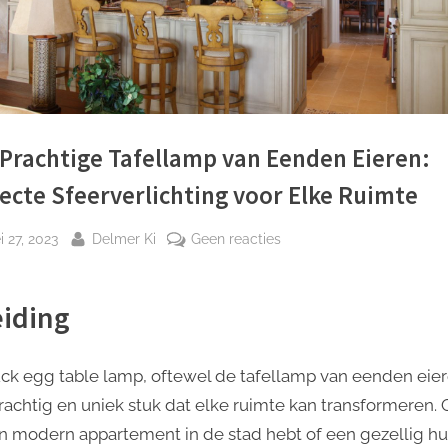
Prachtige Tafellamp van Eenden Eieren:
ecte Sfeerverlichting voor Elke Ruimte
plaatst
Door
op
 27, 2023
Delmer Ki
Geen reacties
Een
Prachtige
eiding
Tafellamp
van
Eenden
ck egg table lamp, oftewel de tafellamp van eenden eiere
Eieren:
rachtig en uniek stuk dat elke ruimte kan transformeren. O
Perfecte
n modern appartement in de stad hebt of een gezellig hu
Sfeerverlichting