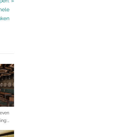
pen:
onele
uken
reven
ting:
andige
k huis