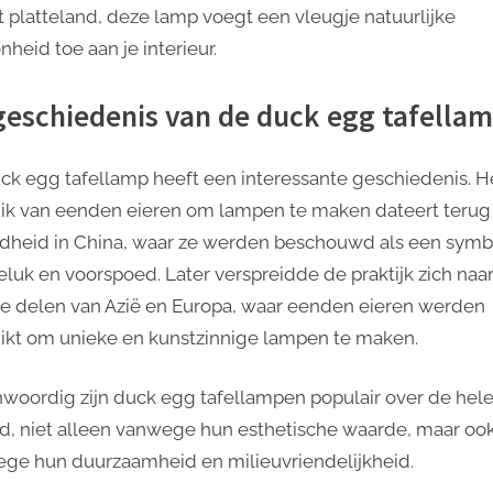
t platteland, deze lamp voegt een vleugje natuurlijke
voor
Elke
heid toe aan je interieur.
Ruimte
geschiedenis van de duck egg tafella
ck egg tafellamp heeft een interessante geschiedenis. H
ik van eenden eieren om lampen te maken dateert terug 
dheid in China, waar ze werden beschouwd als een symb
eluk en voorspoed. Later verspreidde de praktijk zich naa
e delen van Azië en Europa, waar eenden eieren werden
ikt om unieke en kunstzinnige lampen te maken.
woordig zijn duck egg tafellampen populair over de hel
d, niet alleen vanwege hun esthetische waarde, maar oo
ge hun duurzaamheid en milieuvriendelijkheid.