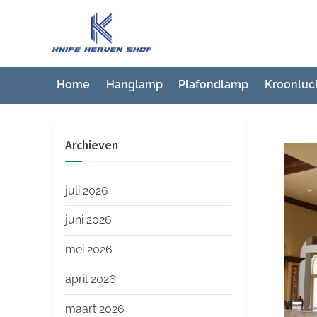
Ga
naar
K
Beste
de
artikelwebsite
n
inhoud
i
Home
Hanglamp
Plafondlamp
Kroonluc
f
e
Archieven
H
e
a
juli 2026
v
juni 2026
e
mei 2026
n
S
april 2026
h
maart 2026