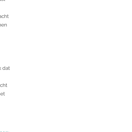
acht
nnen
k dat
cht
Het