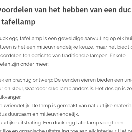
voordelen van het hebben van een duc
 tafellamp
uck egg tafellamp is een geweldige aanvulling op elk hui
alleen is het een milieuvriendelijke keuze, maar het biedt
voordelen ten opzichte van traditionele lampen. Enkele
elen zijn onder meer:
iek en prachtig ontwerp: De eenden eieren bieden een un
ur en kleur, waardoor elke lamp anders is. Het design is z
likvanger.
lieuvriendelijk: De lamp is gemaakt van natuurlijke materia
 dus duurzaam en milieuvriendelijk.
tuurlijke uitstraling: Een duck egg tafellamp voegt een
lijke en organische uitstraling toe aan elk interieur. Het p