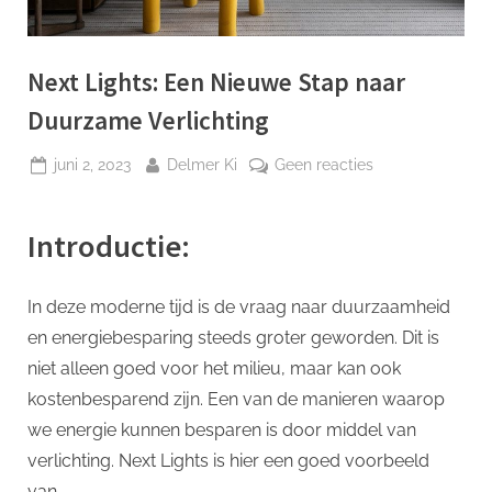
p
Next Lights: Een Nieuwe Stap naar
Duurzame Verlichting
Geplaatst
Door
op
juni 2, 2023
Delmer Ki
Geen reacties
op
Next
Lights:
Introductie:
Een
Nieuwe
Stap
In deze moderne tijd is de vraag naar duurzaamheid
naar
en energiebesparing steeds groter geworden. Dit is
Duurzame
Verlichting
niet alleen goed voor het milieu, maar kan ook
kostenbesparend zijn. Een van de manieren waarop
we energie kunnen besparen is door middel van
verlichting. Next Lights is hier een goed voorbeeld
van.