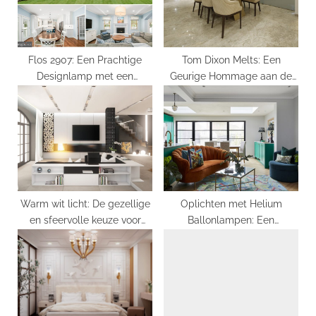
t
:
Flos 2907: Een Prachtige
Tom Dixon Melts: Een
Designlamp met een
Geurige Hommage aan de
Ongekende Lichtbeleving
Veranderende Vormen van
Licht
Warm wit licht: De gezellige
Oplichten met Helium
en sfeervolle keuze voor
Ballonlampen: Een
jouw interieur
Adembenemend Spektakel