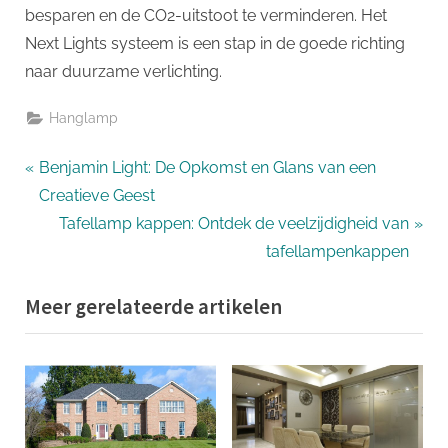
besparen en de CO2-uitstoot te verminderen. Het
Next Lights systeem is een stap in de goede richting
naar duurzame verlichting.
Hanglamp
Bericht
P
Benjamin Light: De Opkomst en Glans van een
r
Creatieve Geest
navigatie
e
N
Tafellamp kappen: Ontdek de veelzijdigheid van
v
e
tafellampenkappen
i
x
Meer gerelateerde artikelen
o
t
u
P
s
o
P
s
o
t
s
: