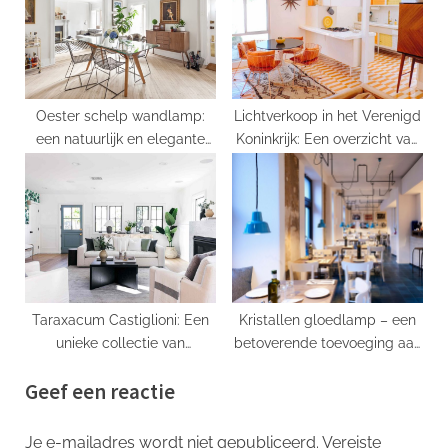
Oester schelp wandlamp:
Lichtverkoop in het Verenigd
een natuurlijk en elegante
Koninkrijk: Een overzicht van
toevoeging aan uw
de beste opties
huisdecor
Taraxacum Castiglioni: Een
Kristallen gloedlamp – een
unieke collectie van
betoverende toevoeging aan
designobjecten
jouw huis
Geef een reactie
Je e-mailadres wordt niet gepubliceerd.
Vereiste