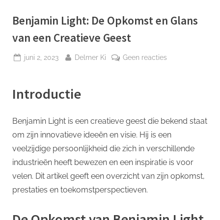
p
Benjamin Light: De Opkomst en Glans
van een Creatieve Geest
Geplaatst
Door
op
juni 2, 2023
Delmer Ki
Geen reacties
op
Benjamin
Light:
Introductie
De
Opkomst
en
Benjamin Light is een creatieve geest die bekend staat
Glans
om zijn innovatieve ideeën en visie. Hij is een
van
een
veelzijdige persoonlijkheid die zich in verschillende
Creatieve
industrieën heeft bewezen en een inspiratie is voor
Geest
velen. Dit artikel geeft een overzicht van zijn opkomst,
prestaties en toekomstperspectieven.
De Opkomst van Benjamin Light