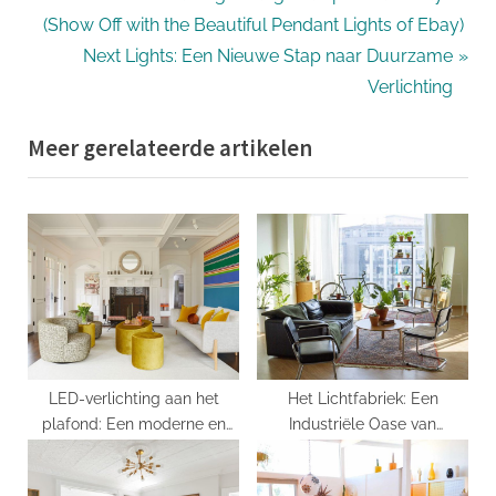
Bericht
r
(Show Off with the Beautiful Pendant Lights of Ebay)
navigatie
e
N
Next Lights: Een Nieuwe Stap naar Duurzame
v
e
Verlichting
i
x
Meer gerelateerde artikelen
o
t
u
P
s
o
P
s
o
t
s
:
t
:
LED-verlichting aan het
Het Lichtfabriek: Een
plafond: Een moderne en
Industriële Oase van
duurzame keuze!
Creativiteit en Verlichting