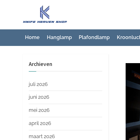
Ga
naar
K
Beste
de
artikelwebsite
n
inhoud
i
Home
Hanglamp
Plafondlamp
Kroonluc
f
e
Archieven
H
e
a
juli 2026
v
juni 2026
e
mei 2026
n
S
april 2026
h
maart 2026