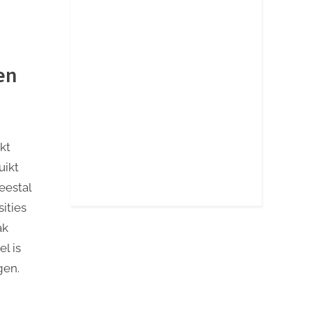
en
kt
uikt
eestal
ities
ak
l is
gen.