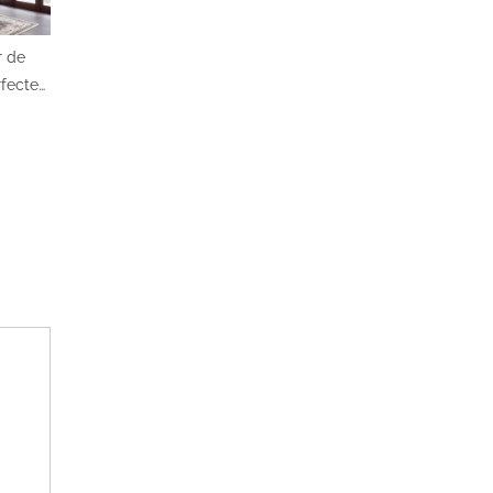
 de
fecte
!