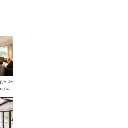
pje: de
ing aan
mer