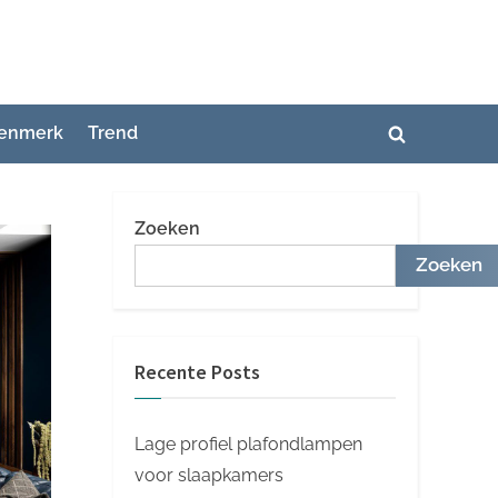
enmerk
Trend
Toggle
zoekformuli
Zoeken
Zoeken
Recente Posts
Lage profiel plafondlampen
voor slaapkamers