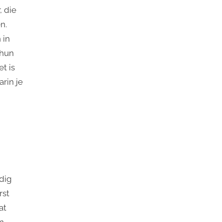
, die
n.
 in
 hun
t is
rin je
udig
rst
at
en