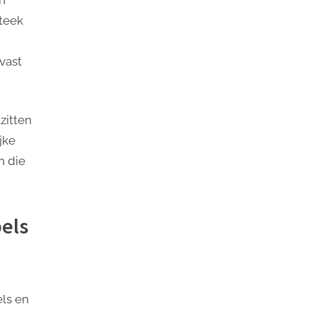
Steek
 vast
zitten
jke
n die
bels
els en