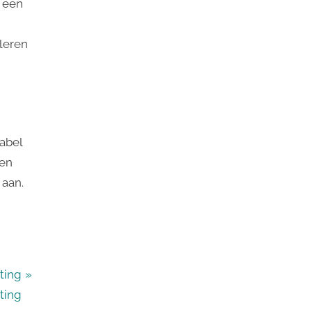
n een
leren
abel
een
 aan.
ting
ting