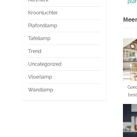
e
pla
v
Kroonluchter
Meer
i
Plafondlamp
o
u
Tafellamp
s
Trend
P
o
Uncategorized
s
Vloerlamp
t
Goed
:
Wandlamp
bes
rui