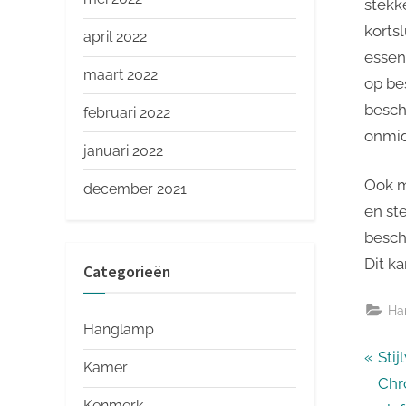
stekk
korts
april 2022
essen
maart 2022
op be
besch
februari 2022
onmid
januari 2022
Ook m
december 2021
en st
besch
Dit ka
Categorieën
Ha
Hanglamp
Ber
P
Stij
Kamer
r
Chr
nav
Kenmerk