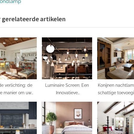
x
fondlamp
t
 gerelateerde artikelen
P
o
s
t
:
e verlichting: de
Luminaire Screen: Een
Konijnen nachtlam
te manier om uw
Innovatieve
schattige toevoeg
mte te verlichten
Verlichtingsoplossing
elke slaapka
voor Moderne Interieurs