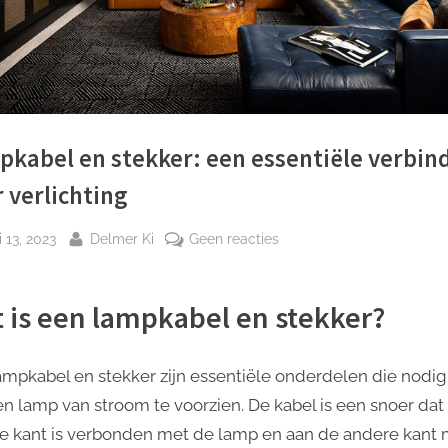
kabel en stekker: een essentiële verbin
 verlichting
plaatst
Door
op
i 13, 2023
Delmer Ki
Geen reacties
Lampkabel
en
 is een lampkabel en stekker?
stekker:
een
essentiële
ampkabel en stekker zijn essentiële onderdelen die nodig 
verbinding
n lamp van stroom te voorzien. De kabel is een snoer dat
voor
e kant is verbonden met de lamp en aan de andere kant 
verlichting