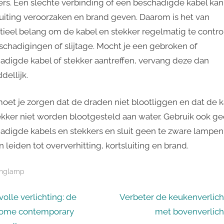
ers. Een slechte verbinding of een beschadigde kabel ka
luiting veroorzaken en brand geven. Daarom is het van
tieel belang om de kabel en stekker regelmatig te contro
schadigingen of slijtage. Mocht je een gebroken of
adigde kabel of stekker aantreffen, vervang deze dan
dellijk.
oet je zorgen dat de draden niet blootliggen en dat de k
ekker niet worden blootgesteld aan water. Gebruik ook g
adigde kabels en stekkers en sluit geen te zware lampen
n leiden tot oververhitting, kortsluiting en brand.
nglamp
icht
N
lvolle verlichting: de
Verbeter de keukenverlich
e
ome contemporary
met bovenverlich
igatie