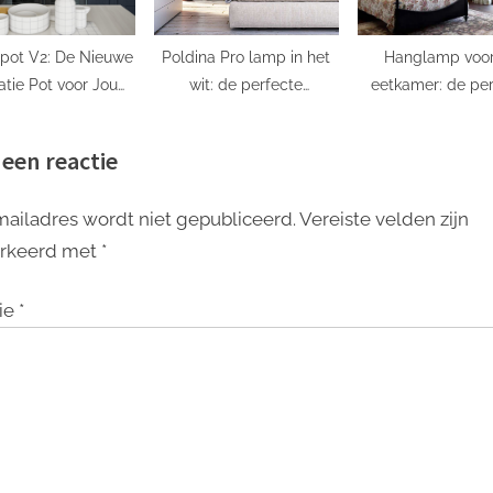
pot V2: De Nieuwe
Poldina Pro lamp in het
Hanglamp voor
atie Pot voor Jouw
wit: de perfecte
eetkamer: de per
men en Planten!
aanvulling op jouw
sfeermaker
interieur
 een reactie
mailadres wordt niet gepubliceerd.
Vereiste velden zijn
rkeerd met
*
ie
*