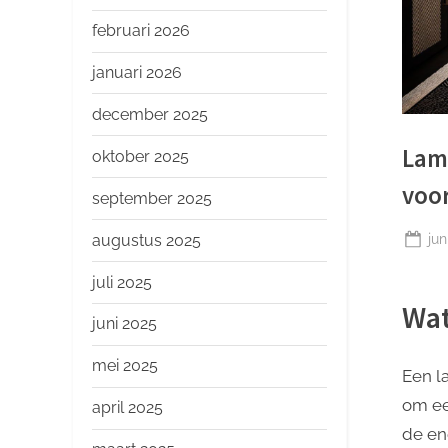
o
p
februari 2026
januari 2026
december 2025
Lamp
oktober 2025
voor
september 2025
Ge
jun
augustus 2025
op
juli 2025
Wat
juni 2025
mei 2025
Een l
om ee
april 2025
de en