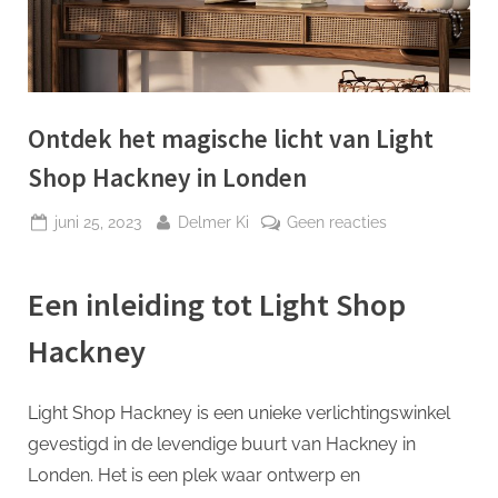
p
Ontdek het magische licht van Light
Shop Hackney in Londen
Geplaatst
Door
op
juni 25, 2023
Delmer Ki
Geen reacties
op
Ontdek
het
Een inleiding tot Light Shop
magische
licht
Hackney
van
Light
Shop
Light Shop Hackney is een unieke verlichtingswinkel
Hackney
gevestigd in de levendige buurt van Hackney in
in
Londen. Het is een plek waar ontwerp en
Londen