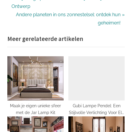
r
Ontwerp
navigatie
e
N
Andere planeten in ons zonnestelsel: ontdek hun
v
e
geheimen!
i
x
Meer gerelateerde artikelen
o
t
u
P
s
o
P
s
o
t
s
:
t
:
Maak je eigen unieke sfeer
Gubi Lampe Pendel: Een
met de Jar Lamp Kit
Stijlvolle Verlichting Voor Elk
Interieur