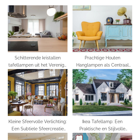
o
s
s
P
t
o
:
s
t
:
Schitterende kristallen
Prachtige Houten
tafellampen uit het Verenigd
Hanglampen als Centraal
Koninkrijk
Stuk in Jouw Interieur
Kleine Sfeervolle Verlichting:
Ikea Tafellamp: Een
Een Subtiele Sfeercreatie
Praktische en Stijlvolle
voor Elk Interieur
Verlichtingsoptie voor Elk