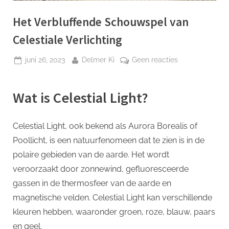
p
Het Verbluffende Schouwspel van
Celestiale Verlichting
Geplaatst
Door
op
juni 26, 2023
Delmer Ki
Geen reacties
op
Het
Verbluffende
Wat is Celestial Light?
Schouwspel
van
Celestiale
Celestial Light, ook bekend als Aurora Borealis of
Verlichting
Poollicht, is een natuurfenomeen dat te zien is in de
polaire gebieden van de aarde. Het wordt
veroorzaakt door zonnewind, gefluoresceerde
gassen in de thermosfeer van de aarde en
magnetische velden. Celestial Light kan verschillende
kleuren hebben, waaronder groen, roze, blauw, paars
en geel.