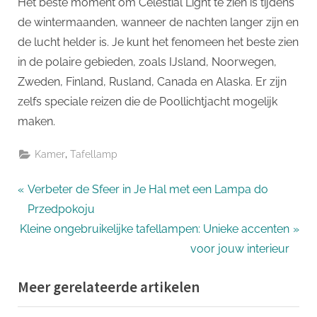
Het beste moment om Celestial Light te zien is tijdens
de wintermaanden, wanneer de nachten langer zijn en
de lucht helder is. Je kunt het fenomeen het beste zien
in de polaire gebieden, zoals IJsland, Noorwegen,
Zweden, Finland, Rusland, Canada en Alaska. Er zijn
zelfs speciale reizen die de Poollichtjacht mogelijk
maken.
,
Kamer
Tafellamp
Bericht
P
Verbeter de Sfeer in Je Hal met een Lampa do
r
Przedpokoju
navigatie
N
e
Kleine ongebruikelijke tafellampen: Unieke accenten
e
v
voor jouw interieur
x
i
Meer gerelateerde artikelen
t
o
P
u