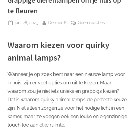
Grappige dierenlampen om je huis op
p
te fleuren
Geplaatst
Door
op
juni 28, 2023
Delmer Ki
Geen reacties
op
Grappige
dierenlampen
Waarom kiezen voor quirky
om
je
animal lamps?
huis
op
te
Wanneer je op zoek bent naar een nieuwe lamp voor
fleuren
in huis, zijn er veel opties om uit te kiezen. Maar
waarom zou je niet iets unieks en grappigs kiezen?
Dat is waarom quirky animal lamps de perfecte keuze
zijn. Niet alleen zorgen ze voor het nodige licht in een
kamer, maar ze voegen ook een leuke en eigenzinnige
touch toe aan elke ruimte.