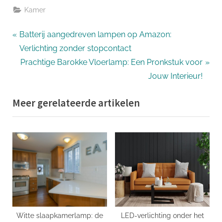
Kamer
Bericht
P
Batterij aangedreven lampen op Amazon:
r
Verlichting zonder stopcontact
navigatie
e
N
Prachtige Barokke Vloerlamp: Een Pronkstuk voor
v
e
Jouw Interieur!
i
x
Meer gerelateerde artikelen
o
t
u
P
s
o
P
s
o
t
s
:
t
:
Witte slaapkamerlamp: de
LED-verlichting onder het