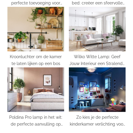
perfecte toevoeging voor
bed: creëer een sfeervolle
een rustige en stijlvolle
slaapkamer
slaapkamer
Kroonluchter om de kamer
Wilko Witte Lamp: Geef
te laten lijken op een bos
Jouw Interieur een Stralende
Boost
Poldina Pro lamp in het wit:
Zo kies je de perfecte
de perfecte aanvulling op
kinderkamer verlichting voor
jouw interieur
in huis