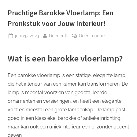
p
Prachtige Barokke Vloerlamp: Een
Pronkstuk voor Jouw Interieur!
Geplaatst
Door
op
juni 29, 2023
Delmer Ki
Geen reacties
op
Prachtige
Barokke
Wat is een barokke vloerlamp?
Vloerlamp:
Een
Pronkstuk
Een barokke vloerlamp is een statige, elegante lamp
voor
die het interieur van een kamer kan transformeren. De
Jouw
Interieur!
lamp is meestal voorzien van gedetailleerde
ornamenten en versieringen, en heeft een elegante
voet en meestal een grote lampenkap. De lamp past
goed in een klassieke, barokke of antieke inrichting,
maar kan ook een uniek interieur een bijzonder accent
geven.