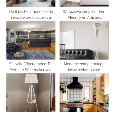
t
:
De 6 beste lampen die de
Witrażowe lampen – Een
nieuwste trend zullen zijn
Kleurrijk en Artistiek
Decoratief Element
Stijlvolle Vloerlampen: De
Moderne onregelmatige
Perfecte Sfeermaker voor
lavavloerlamp voor
Elk Interieur
gepersonaliseerde stijl
woonkamer