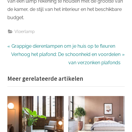
van een lamp rekening te houden met de grootte van
de kamer, de stijl van het interieur en het beschikbare
budget.
Vloerlamp
Bericht
P
Grappige dierenlampen om je huis op te fleuren
N
r
Verhoog het plafond: De schoonheid en voordelen
navigatie
e
e
van verzonken plafonds
x
v
Meer gerelateerde artikelen
t
i
P
o
o
u
s
s
t
P
:
o
s