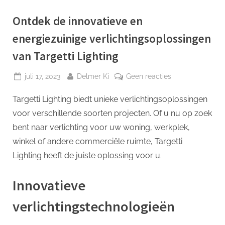
p
Ontdek de innovatieve en
energiezuinige verlichtingsoplossingen
van Targetti Lighting
Geplaatst
Door
op
juli 17, 2023
Delmer Ki
Geen reacties
op
Ontdek
Targetti Lighting biedt unieke verlichtingsoplossingen
de
innovatieve
voor verschillende soorten projecten. Of u nu op zoek
en
bent naar verlichting voor uw woning, werkplek,
energiezuinige
winkel of andere commerciële ruimte, Targetti
verlichtingsoplo
Lighting heeft de juiste oplossing voor u.
van
Targetti
Lighting
Innovatieve
verlichtingstechnologieën