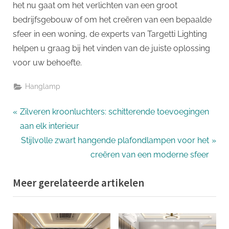
het nu gaat om het verlichten van een groot
bedrijfsgebouw of om het creëren van een bepaalde
sfeer in een woning, de experts van Targetti Lighting
helpen u graag bij het vinden van de juiste oplossing
voor uw behoefte.
Hanglamp
Bericht
P
Zilveren kroonluchters: schitterende toevoegingen
r
aan elk interieur
navigatie
e
N
Stijlvolle zwart hangende plafondlampen voor het
v
e
creëren van een moderne sfeer
i
x
Meer gerelateerde artikelen
o
t
u
P
s
o
P
s