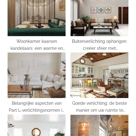
o
t
s
:
t
:
Woonkamer kaarsen
Buitenverlichting ophangen:
kandelaars: een warme en
creëer sfeer met
gezellige sfeer creëren
hanglampen
Belangrijke aspecten van
Goede verlichting: de beste
Part L-verlichtingsnormen in
manier om uw ruimte te
Nederland
verlichten