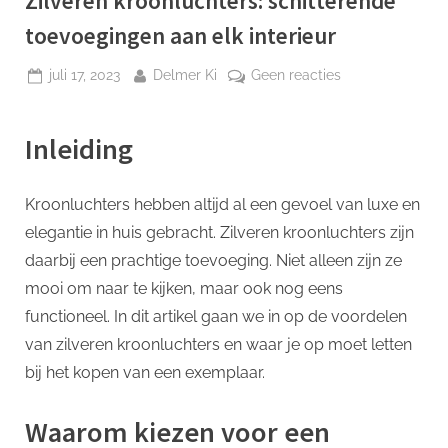
Zilveren kroonluchters: schitterende
p
toevoegingen aan elk interieur
Geplaatst
Door
op
juli 17, 2023
Delmer Ki
Geen reacties
op
Zilveren
kroonluchters:
Inleiding
schitterende
toevoegingen
aan
Kroonluchters hebben altijd al een gevoel van luxe en
elk
elegantie in huis gebracht. Zilveren kroonluchters zijn
interieur
daarbij een prachtige toevoeging. Niet alleen zijn ze
mooi om naar te kijken, maar ook nog eens
functioneel. In dit artikel gaan we in op de voordelen
van zilveren kroonluchters en waar je op moet letten
bij het kopen van een exemplaar.
Waarom kiezen voor een