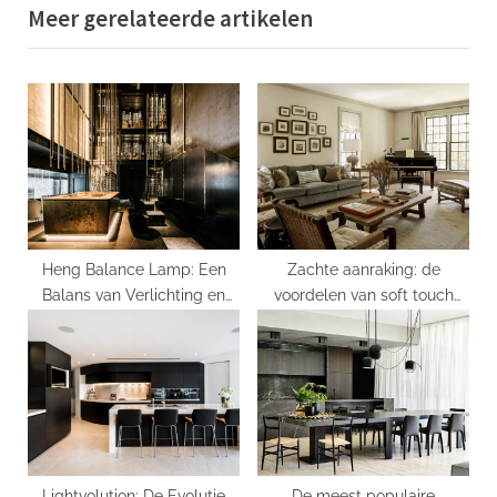
Meer gerelateerde artikelen
o
t
u
P
s
o
P
s
o
t
s
:
t
:
Heng Balance Lamp: Een
Zachte aanraking: de
Balans van Verlichting en
voordelen van soft touch
Design
lampen
Lightvolution: De Evolutie
De meest populaire