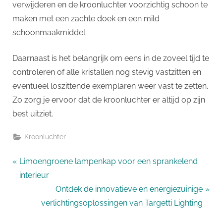
verwijderen en de kroonluchter voorzichtig schoon te
maken met een zachte doek en een mild
schoonmaakmiddel.
Daarnaast is het belangrijk om eens in de zoveel tijd te
controleren of alle kristallen nog stevig vastzitten en
eventueel loszittende exemplaren weer vast te zetten.
Zo zorg je ervoor dat de kroonluchter er altijd op zijn
best uitziet.
Kroonluchter
Bericht
P
Limoengroene lampenkap voor een sprankelend
r
interieur
navigatie
e
N
Ontdek de innovatieve en energiezuinige
v
e
verlichtingsoplossingen van Targetti Lighting
i
x