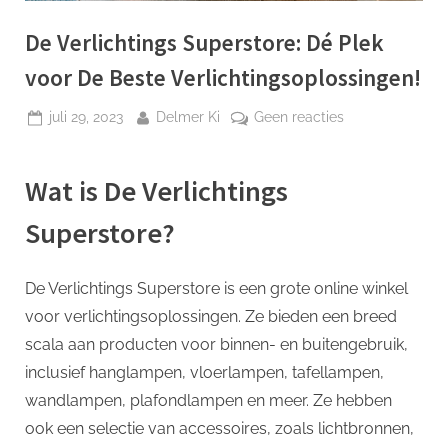
p
De Verlichtings Superstore: Dé Plek
voor De Beste Verlichtingsoplossingen!
Geplaatst
Door
op
juli 29, 2023
Delmer Ki
Geen reacties
op
De
Verlichtings
Wat is De Verlichtings
Superstore:
Dé
Superstore?
Plek
voor
De
De Verlichtings Superstore is een grote online winkel
Beste
voor verlichtingsoplossingen. Ze bieden een breed
Verlichtingsopl
scala aan producten voor binnen- en buitengebruik,
inclusief hanglampen, vloerlampen, tafellampen,
wandlampen, plafondlampen en meer. Ze hebben
ook een selectie van accessoires, zoals lichtbronnen,