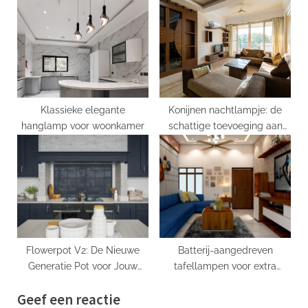
geheimen!
combinatie tussen elegantie
en functionaliteit
Klassieke elegante
Konijnen nachtlampje: de
hanglamp voor woonkamer
schattige toevoeging aan
elke slaapkamer
Flowerpot V2: De Nieuwe
Batterij-aangedreven
Generatie Pot voor Jouw
tafellampen voor extra
Bloemen en Planten!
gemak
Geef een reactie