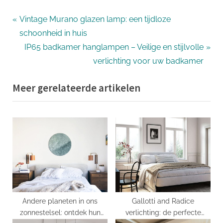
Bericht
P
Vintage Murano glazen lamp: een tijdloze
r
schoonheid in huis
navigatie
e
N
IP65 badkamer hanglampen – Veilige en stijlvolle
v
e
verlichting voor uw badkamer
i
x
Meer gerelateerde artikelen
o
t
u
P
s
o
P
s
o
t
s
:
t
:
Andere planeten in ons
Gallotti and Radice
zonnestelsel: ontdek hun
verlichting: de perfecte