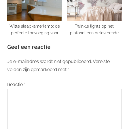
Witte slaapkamerlamp: de
Twinkle lights op het
perfecte toevoeging voor
plafond: een betoverende
een rustige en stijlvolle
sfeer in huis
Geef een reactie
slaapkamer
Je e-mailadres wordt niet gepubliceerd.
Vereiste
velden zijn gemarkeerd met
*
Reactie
*