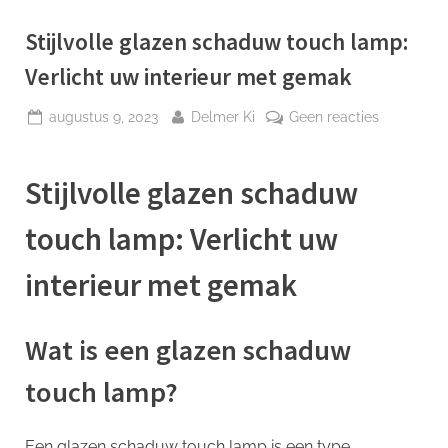
p
Stijlvolle glazen schaduw touch lamp:
Verlicht uw interieur met gemak
Geplaatst
Door
op
augustus 9, 2023
Delmer Ki
Geen reacties
op
Stijlvolle
glazen
Stijlvolle glazen schaduw
schaduw
touch
touch lamp: Verlicht uw
lamp:
Verlicht
interieur met gemak
uw
interieur
met
Wat is een glazen schaduw
gemak
touch lamp?
Een glazen schaduw touch lamp is een type