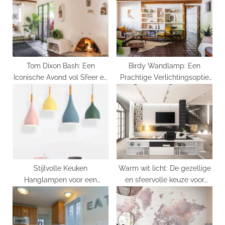
t
o
:
s
t
:
Tom Dixon Bash: Een
Birdy Wandlamp: Een
Iconische Avond vol Sfeer en
Prachtige Verlichtingsoptie
Design
voor Elke Kamer
Stijlvolle Keuken
Warm wit licht: De gezellige
Hanglampen voor een
en sfeervolle keuze voor
Modern en Praktisch Interieur
jouw interieur