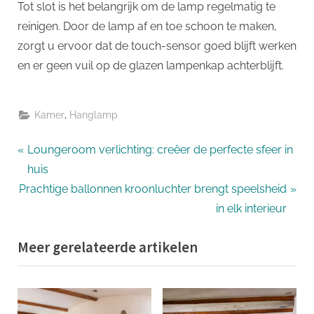
Tot slot is het belangrijk om de lamp regelmatig te
reinigen. Door de lamp af en toe schoon te maken,
zorgt u ervoor dat de touch-sensor goed blijft werken
en er geen vuil op de glazen lampenkap achterblijft.
,
Kamer
Hanglamp
Bericht
P
Loungeroom verlichting: creëer de perfecte sfeer in
r
huis
navigatie
N
e
Prachtige ballonnen kroonluchter brengt speelsheid
e
v
in elk interieur
x
i
Meer gerelateerde artikelen
t
o
P
u
o
s
s
P