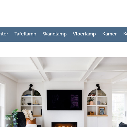
hter
Tafellamp
Wandlamp
Vloerlamp
Kamer
K