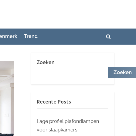
enmerk
Trend
Toggle
zoekformuli
Zoeken
Zoeken
Recente Posts
Lage profiel plafondlampen
voor slaapkamers