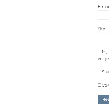
E-mai
Site
Mij
volge
Stu
Stu