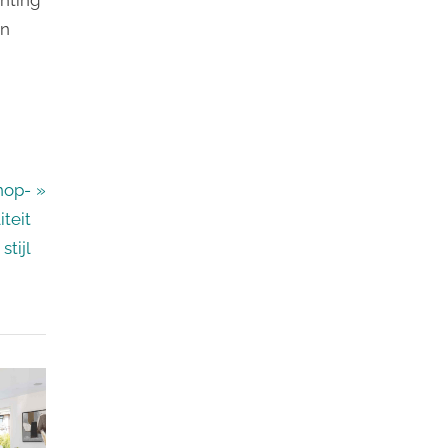
en
nop-
iteit
stijl