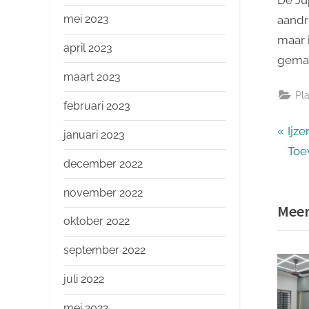
mei 2023
aandr
maar 
april 2023
gemak
maart 2023
Pl
februari 2023
Ber
P
Ijz
januari 2023
r
Toe
nav
december 2022
e
v
november 2022
Meer
i
oktober 2022
o
u
september 2022
s
juli 2022
P
mei 2022