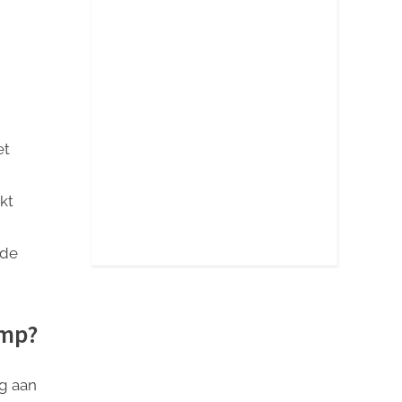
et
kt
 de
amp?
g aan