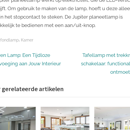
ijft. Om gebruik te maken van de lamp, hoeft u deze alle
in het stopcontact te steken. De Jupiter planeetlamp is
kelijk te bedienen met een aan/uit-knop.
,
afondlamp
Kamer
icht
N
eren Lamp: Een Tijdloze
Tafellamp met trekk
e
voeging aan Jouw Interieur
schakelaar: functional
igatie
x
ontmoet 
t
 gerelateerde artikelen
P
o
s
t
: