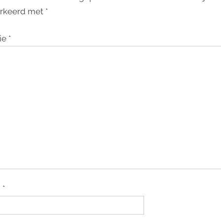
rkeerd met
*
ie
*
m
*