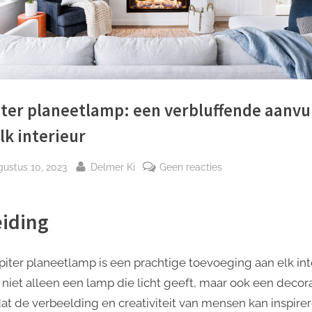
ter planeetlamp: een verbluffende aanvu
lk interieur
plaatst
Door
op
gustus 10, 2023
Delmer Ki
Geen reacties
Jupiter
planeetlamp:
eiding
een
verbluffende
aanvulling
piter planeetlamp is een prachtige toevoeging aan elk inte
op
s niet alleen een lamp die licht geeft, maar ook een decora
elk
dat de verbeelding en creativiteit van mensen kan inspirer
interieur