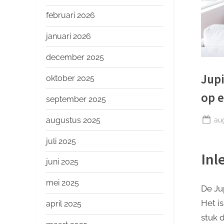
o
p
februari 2026
januari 2026
december 2025
Jupi
oktober 2025
op e
september 2025
Ge
augustus 2025
au
op
juli 2025
Inl
juni 2025
mei 2025
De Ju
Het i
april 2025
stuk 