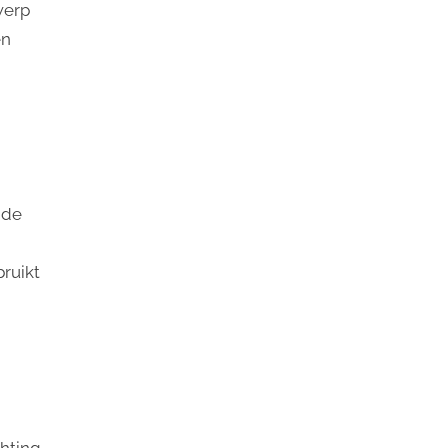
werp
en
nde
ruikt
chting