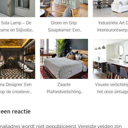
e Sola Lamp – De
Groen en Grijs
Industriële Art
ame en Stijlvolle
Slaapkamer: Een
Interieurontwerp
rlichtingsoptie
Verfrissende Mix van
Ode aan Vintage 
Natuur en Rust
ina Designer: Een
Zwarte
Visuele verlichtin
 op de creatieve
Plafondverlichting
het onze zintuig
d van lichtontwerp
Ideeën: Verlichting met
emoties beïnvl
Stijl en Klasse
 een reactie
mailadres wordt niet gepubliceerd.
Vereiste velden zijn