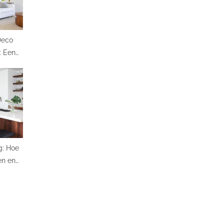
 Deco
: Een
Flair
g: Hoe
en en
oedt