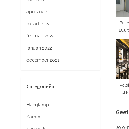
o
s
april 2022
t
Boll
maart 2022
:
Duurz
februari 2022
Ve
januari 2022
december 2021
Pold
Categorieën
blik
werel
Hanglamp
Geef
Kamer
Je e-
Kenmerk