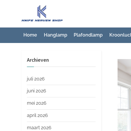
Ga
naar
K
Beste
de
artikelwebsite
n
inhoud
i
Home
Hanglamp
Plafondlamp
Kroonluc
f
e
Archieven
H
e
a
juli 2026
v
juni 2026
e
mei 2026
n
S
april 2026
h
maart 2026