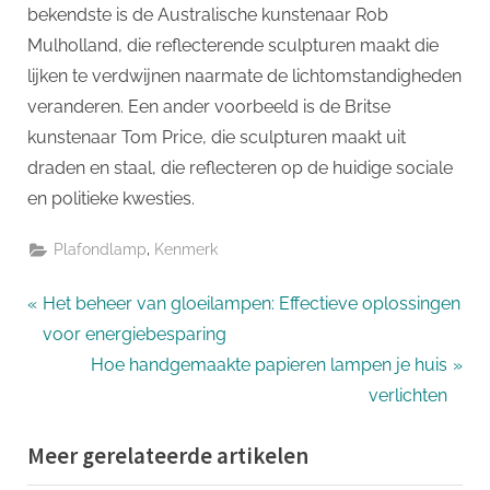
bekendste is de Australische kunstenaar Rob
Mulholland, die reflecterende sculpturen maakt die
lijken te verdwijnen naarmate de lichtomstandigheden
veranderen. Een ander voorbeeld is de Britse
kunstenaar Tom Price, die sculpturen maakt uit
draden en staal, die reflecteren op de huidige sociale
en politieke kwesties.
,
Plafondlamp
Kenmerk
Bericht
P
Het beheer van gloeilampen: Effectieve oplossingen
r
voor energiebesparing
navigatie
e
N
Hoe handgemaakte papieren lampen je huis
v
e
verlichten
i
x
Meer gerelateerde artikelen
o
t
u
P