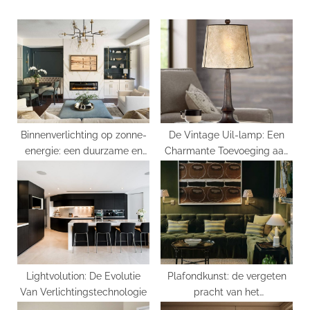
s
o
P
s
o
t
s
:
t
:
Binnenverlichting op zonne-
De Vintage Uil-lamp: Een
energie: een duurzame en
Charmante Toevoeging aan
economische keuze
Elk Interieur
Lightvolution: De Evolutie
Plafondkunst: de vergeten
Van Verlichtingstechnologie
pracht van het
cilingschilderen