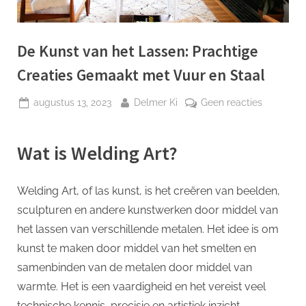
p
De Kunst van het Lassen: Prachtige
Creaties Gemaakt met Vuur en Staal
Geplaatst
Door
op
augustus 13, 2023
Delmer Ki
Geen reacties
op
De
Kunst
Wat is Welding Art?
van
het
Lassen:
Welding Art, of las kunst, is het creëren van beelden,
Prachtige
sculpturen en andere kunstwerken door middel van
Creaties
Gemaakt
het lassen van verschillende metalen. Het idee is om
met
kunst te maken door middel van het smelten en
Vuur
samenbinden van de metalen door middel van
en
warmte. Het is een vaardigheid en het vereist veel
Staal
technische kennis, precisie en artistiek inzicht.