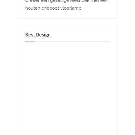
Creëer een gezellige leeshoek met een
houten driepoot vloerlamp
Best Design