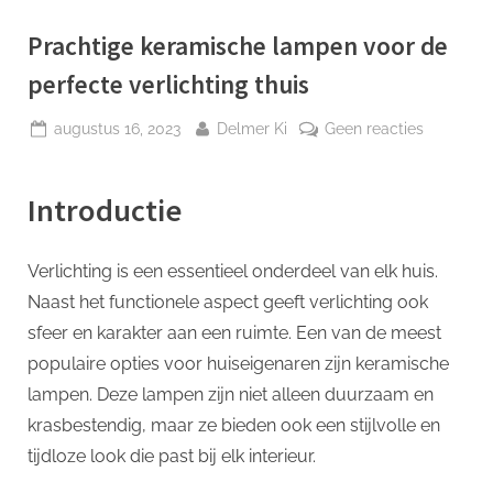
p
Prachtige keramische lampen voor de
perfecte verlichting thuis
Geplaatst
Door
op
augustus 16, 2023
Delmer Ki
Geen reacties
op
Prachtige
keramisc
Introductie
lampen
voor
de
Verlichting is een essentieel onderdeel van elk huis.
perfecte
Naast het functionele aspect geeft verlichting ook
verlichtin
thuis
sfeer en karakter aan een ruimte. Een van de meest
populaire opties voor huiseigenaren zijn keramische
lampen. Deze lampen zijn niet alleen duurzaam en
krasbestendig, maar ze bieden ook een stijlvolle en
tijdloze look die past bij elk interieur.