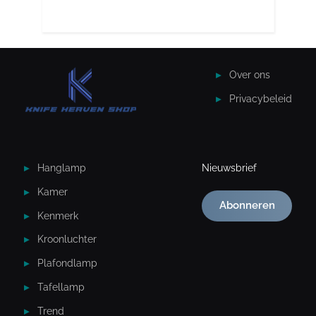
Over ons
Privacybeleid
Hanglamp
Nieuwsbrief
Kamer
Abonneren
Kenmerk
Kroonluchter
Plafondlamp
Tafellamp
Trend