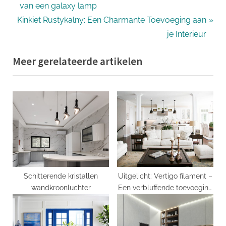
r
van een galaxy lamp
navigatie
N
e
Kinkiet Rustykalny: Een Charmante Toevoeging aan
e
v
je Interieur
x
i
Meer gerelateerde artikelen
t
o
P
u
o
s
s
P
t
o
:
s
t
:
Schitterende kristallen
Uitgelicht: Vertigo filament –
wandkroonluchter
Een verbluffende toevoeging
voor uw interieurverlichting