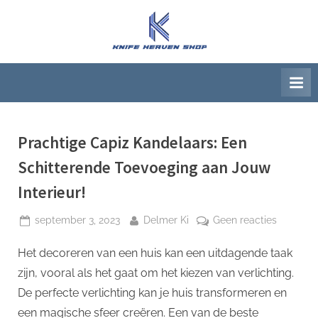
Ga
naar
K
Beste
de
artikelwebsite
n
inhoud
i
f
e
H
Prachtige Capiz Kandelaars: Een
e
Schitterende Toevoeging aan Jouw
a
Interieur!
v
e
Geplaatst
Door
op
september 3, 2023
Delmer Ki
Geen reacties
op
Prachtig
n
Het decoreren van een huis kan een uitdagende taak
Capiz
S
Kandelaa
zijn, vooral als het gaat om het kiezen van verlichting.
h
Een
De perfecte verlichting kan je huis transformeren en
o
Schitter
een magische sfeer creëren. Een van de beste
Toevoeg