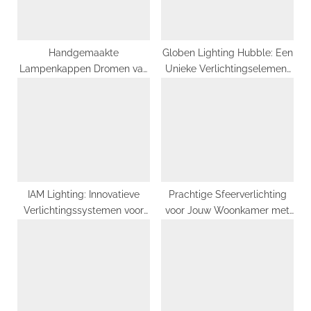
s
:
t
:
Handgemaakte
Globen Lighting Hubble: Een
Lampenkappen Dromen van
Unieke Verlichtingselement
Sfeervolle Verlichting in
dat Je Sterren Doet Zien
Jouw Huis
IAM Lighting: Innovatieve
Prachtige Sfeerverlichting
Verlichtingssystemen voor
voor Jouw Woonkamer met
de Moderne Wereld
Ballard Designs
Kroonluchters