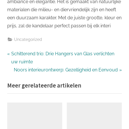
ambiance en elegantie. Het is gemaakt van natuurlijke
materialen die milieu- en diervriendelijk zijn en heeft
een duurzaam karakter. Met de juiste grootte, kleur en
prijs, zal de kandelaar perfect passen bij elk interi
Uncategorized
Bericht
P
Schitterend trio: Drie Hangers van Glas verlichten
r
uw ruimte
navigatie
e
N
Noors interieurontwerp: Gezelligheid en Eenvoud
v
e
Meer gerelateerde artikelen
i
x
o
t
u
P
s
o
P
s
o
t