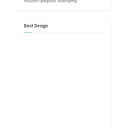
houten driepoot vloerlamp
Best Design