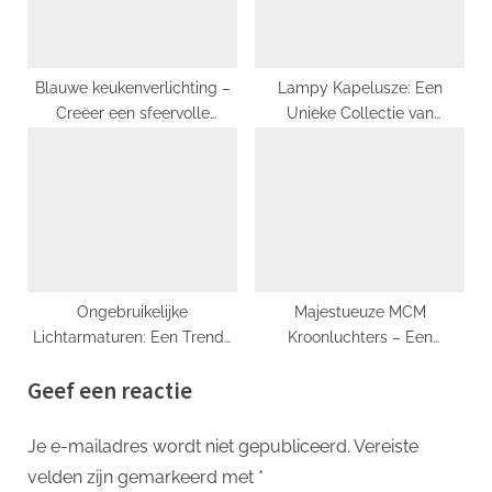
Blauwe keukenverlichting –
Lampy Kapelusze: Een
Creëer een sfeervolle
Unieke Collectie van
omgeving in uw keuken!
Verlichting en Decoratie
Accessoires
Ongebruikelijke
Majestueuze MCM
Lichtarmaturen: Een Trendy
Kroonluchters – Een
Toets Toevoegen aan Jouw
Meesterwerk van Moderne
Geef een reactie
Interieur
Verlichting
Je e-mailadres wordt niet gepubliceerd.
Vereiste
velden zijn gemarkeerd met
*