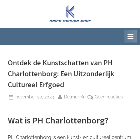
Ga
naar
K
Beste
de
artikelwebsite
n
inhoud
i
f
e
H
Ontdek de Kunstschatten van PH
e
Charlottenborg: Een Uitzonderlijk
a
Cultureel Erfgoed
v
e
Geplaatst
Door
op
november 20, 2023
Delmer Ki
Geen reacties
op
Ontdek
n
de
S
Wat is PH Charlottenborg?
Kunstsc
h
van
o
PH
PH Charlottenborg is een kunst- en cultureel centrum
Charlott