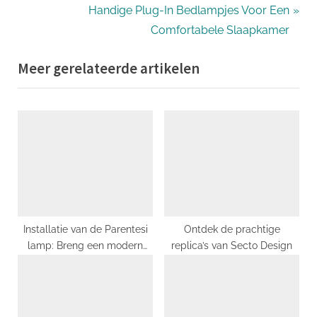
navigatie
e
N
Handige Plug-In Bedlampjes Voor Een
v
e
Comfortabele Slaapkamer
i
x
Meer gerelateerde artikelen
o
t
u
P
s
o
P
s
o
t
s
:
t
:
Installatie van de Parentesi
Ontdek de prachtige
lamp: Breng een modern
replica’s van Secto Design
tintje aan uw interieur