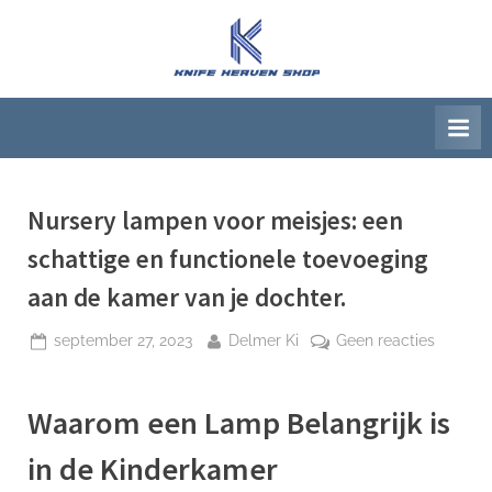
Ga
naar
K
Beste
de
artikelwebsite
n
inhoud
i
f
e
H
Nursery lampen voor meisjes: een
e
schattige en functionele toevoeging
a
aan de kamer van je dochter.
v
e
Geplaatst
Door
op
september 27, 2023
Delmer Ki
Geen reacties
op
Nursery
n
lampen
S
Waarom een Lamp Belangrijk is
voor
h
meisjes:
in de Kinderkamer
o
een
schatti