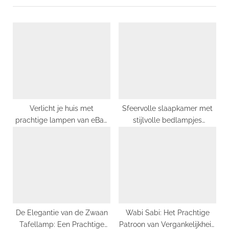
P
u
o
s
s
P
t
o
:
s
t
:
Verlicht je huis met
Sfeervolle slaapkamer met
prachtige lampen van eBay
stijlvolle bedlampjes
UK
(Gezellige slaapkamer met
elegante bedside lights)
De Elegantie van de Zwaan
Wabi Sabi: Het Prachtige
Tafellamp: Een Prachtige
Patroon van Vergankelijkheid