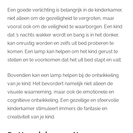
p
en
Een goede verlichting is belangrijk in de kinderkamer,
function
niet alleen om de gezelligheid te vergroten, maar
toevoeg
vooral ook om de veiligheid te waarborgen. Een kind
aan
de
dat ’s nachts wakker wordt en bang is in het donker,
kamer
kan onrustig worden en zelfs uit bed proberen te
van
komen. Een lamp kan helpen om het kind gerust te
je
stellen en te voorkomen dat het uit bed stapt en valt.
dochter.
Bovendien kan een lamp helpen bij de ontwikkeling
van je kind. Het bevordert namelijk niet alleen de
visuele waarneming, maar ook de emotionele en
cognitieve ontwikkeling. Een gezellige en sfeervolle
kinderkamer stimuleert immers de fantasie en
creativiteit van je kind.