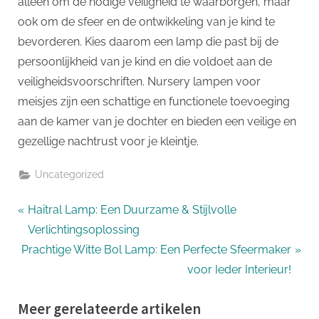
alleen om de nodige veiligheid te waarborgen, maar
ook om de sfeer en de ontwikkeling van je kind te
bevorderen. Kies daarom een lamp die past bij de
persoonlijkheid van je kind en die voldoet aan de
veiligheidsvoorschriften. Nursery lampen voor
meisjes zijn een schattige en functionele toevoeging
aan de kamer van je dochter en bieden een veilige en
gezellige nachtrust voor je kleintje.
Uncategorized
Bericht
P
Haitral Lamp: Een Duurzame & Stijlvolle
r
Verlichtingsoplossing
navigatie
N
e
Prachtige Witte Bol Lamp: Een Perfecte Sfeermaker
e
v
voor Ieder Interieur!
x
i
Meer gerelateerde artikelen
t
o