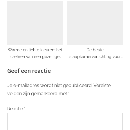
Aanvulling voor uw Interieur
en Eenvoud
Warme en lichte kleuren: het
De beste
creëren van een gezellige
slaapkamerverlichting voor
sfeer
een ontspannen sfeer
Geef een reactie
Je e-mailadres wordt niet gepubliceerd.
Vereiste
velden zijn gemarkeerd met
*
Reactie
*