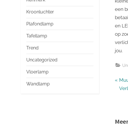
klein
een b
Kroonluchter
betaa
Plafondlamp
en LED
op zo
Tafellamp
verlic
Trend
jou.
Uncategorized
Un
Vloerlamp
Ber
P
Muu
Wandlamp
r
Verl
nav
e
v
i
Meer
o