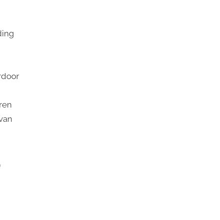
ding
rdoor
uren
van
p