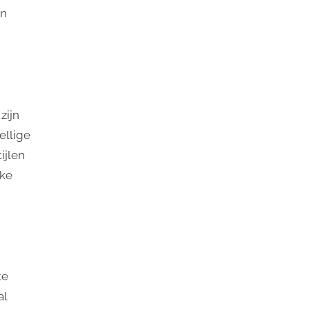
un
zijn
ellige
ijlen
eke
te
al