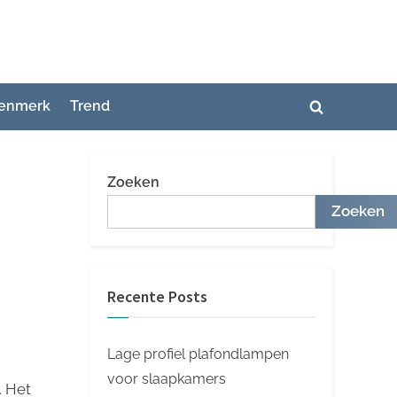
enmerk
Trend
Toggle
zoekformuli
Zoeken
Zoeken
Recente Posts
Lage profiel plafondlampen
voor slaapkamers
. Het