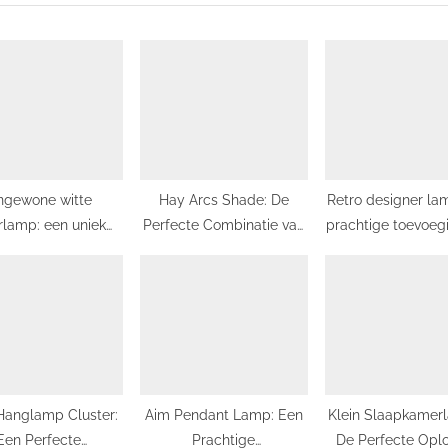
s
t
:
ngewone witte
Hay Arcs Shade: De
Retro designer la
rlamp: een uniek
Perfecte Combinatie van
prachtige toevoeg
chtpunt in huis
Stijl en Bescherming
jouw interieu
 Hanglamp Cluster:
Aim Pendant Lamp: Een
Klein Slaapkamer
Een Perfecte
Prachtige
De Perfecte Opl