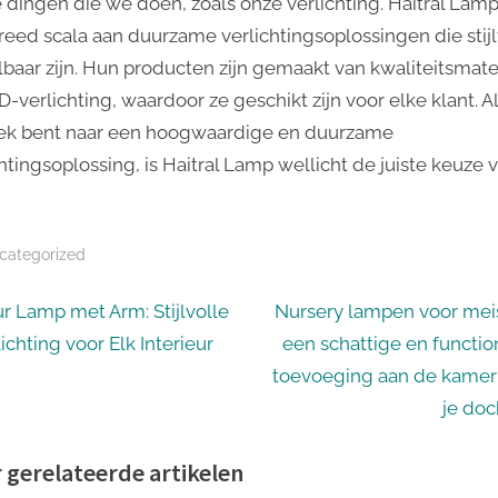
e dingen die we doen, zoals onze verlichting. Haitral Lamp
reed scala aan duurzame verlichtingsoplossingen die stijl
lbaar zijn. Hun producten zijn gemaakt van kwaliteitsmate
-verlichting, waardoor ze geschikt zijn voor elke klant. Al
ek bent naar een hoogwaardige en duurzame
htingsoplossing, is Haitral Lamp wellicht de juiste keuze 
categorized
icht
N
r Lamp met Arm: Stijlvolle
Nursery lampen voor meis
e
ichting voor Elk Interieur
een schattige en functio
igatie
x
toevoeging aan de kamer
t
je doc
P
 gerelateerde artikelen
o