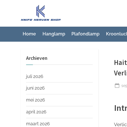
Ga
naar
K
Beste
de
artikelwebsite
n
inhoud
i
Home
Hanglamp
Plafondlamp
Kroonluc
f
e
Archieven
H
Hait
e
Verl
a
juli 2026
v
Ge
se
juni 2026
op
e
mei 2026
n
Int
S
april 2026
h
maart 2026
Verli