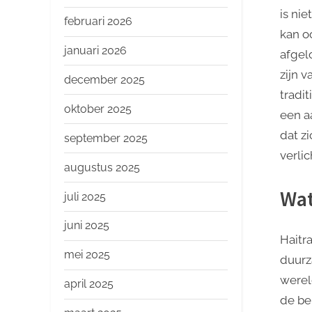
o
is ni
p
februari 2026
kan o
januari 2026
afgel
zijn v
december 2025
tradi
oktober 2025
een a
dat zi
september 2025
verli
augustus 2025
Wat
juli 2025
juni 2025
Haitr
mei 2025
duurz
werel
april 2025
de be