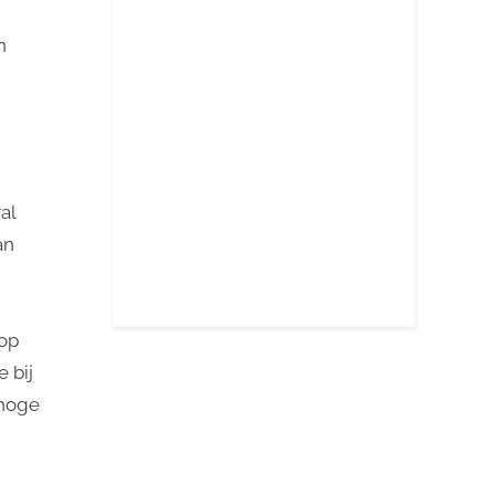
n
al
an
 op
 bij
 hoge