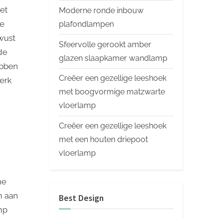
het
Moderne ronde inbouw
sing
de
plafondlampen
wust
Sfeervolle gerookt amber
de
glazen slaapkamer wandlamp
ebben
Creëer een gezellige leeshoek
merk
met boogvormige matzwarte
vloerlamp
Creëer een gezellige leeshoek
met een houten driepoot
vloerlamp
ne
m aan
Best Design
mp