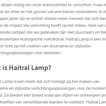
Stijlvolle
et alleen nodig om onze woonruimtes te verlichten, maar 
Verlichtingsoplos
ok de sfeer en het gevoel van een kamer veranderen. In 
open jaren zijn er echter steeds meer mensen die zich be
an de impact die verlichting heeft op het milieu. Veel van 
tionele lampen die we gebruiken zijn niet duurzaam en h
anzienlijke ecologische voetafdruk. Haitral Lamp is een 
ch richt op het creëren van duurzame en stijlvolle
chtingsoplossingen voor iedereen.
 is Haitral Lamp?
al Lamp is een merk dat zich toelegt op het maken van
ame en stijlvolle verlichtingsoplossingen voor de moder
d. Ze bieden een breed scala aan stijlen en ontwerpen o
hoeften van verschillende klanten te voldoen. Haitral La