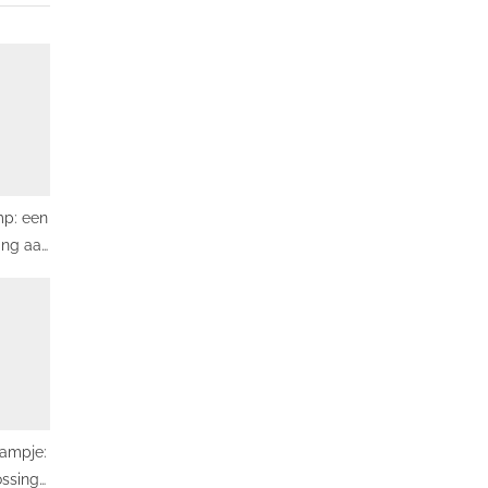
mp: een
ing aan
r
lampje:
ossing