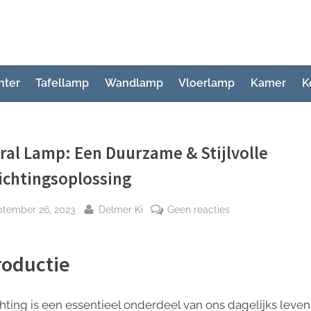
hter
Tafellamp
Wandlamp
Vloerlamp
Kamer
K
ral Lamp: Een Duurzame & Stijlvolle
ichtingsoplossing
plaatst
Door
op
ptember 26, 2023
Delmer Ki
Geen reacties
Haitral
Lamp:
roductie
Een
Duurzame
&
chting is een essentieel onderdeel van ons dagelijks leven