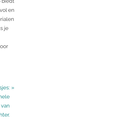
 biedt
vol en
rialen
s je
voor
jes:
nele
 van
hter.