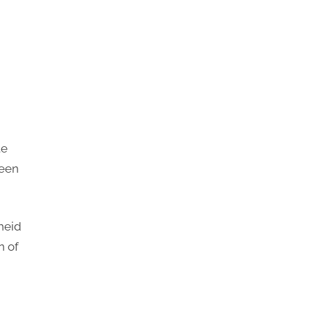
te
 een
heid
n of