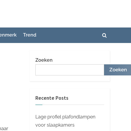
enmerk
Trend
Toggle
zoekformuli
Zoeken
Zoeken
Recente Posts
Lage profiel plafondlampen
voor slaapkamers
naar