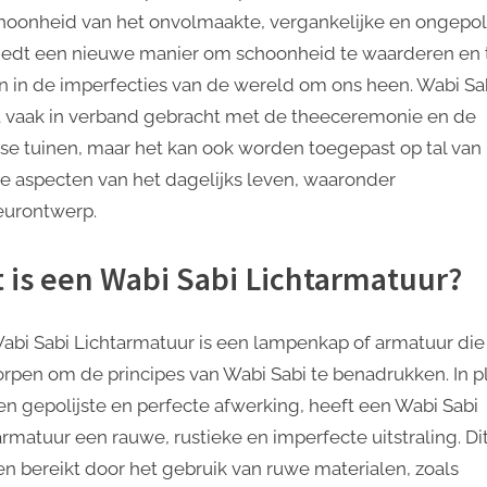
van
hoonheid van het onvolmaakte, vergankelijke en ongepoli
Imperfectie
iedt een nieuwe manier om schoonheid te waarderen en 
n in de imperfecties van de wereld om ons heen. Wabi Sa
 vaak in verband gebracht met de theeceremonie en de
se tuinen, maar het kan ook worden toegepast op tal van
e aspecten van het dagelijks leven, waaronder
ieurontwerp.
 is een Wabi Sabi Lichtarmatuur?
abi Sabi Lichtarmatuur is een lampenkap of armatuur die 
rpen om de principes van Wabi Sabi te benadrukken. In p
en gepolijste en perfecte afwerking, heeft een Wabi Sabi
armatuur een rauwe, rustieke en imperfecte uitstraling. Di
n bereikt door het gebruik van ruwe materialen, zoals