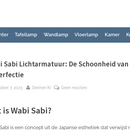
hter
Tafellamp
Wandlamp
Vloerlamp
Kamer
K
i Sabi Lichtarmatuur: De Schoonheid van
erfectie
plaatst
Door
op
ober 7, 2023
Delmer Ki
Geen reacties
Wabi
Sabi
 is Wabi Sabi?
Lichtarmatuur:
De
Schoonheid
Sabi is een concept uit de Japanse esthetiek dat verwijst 