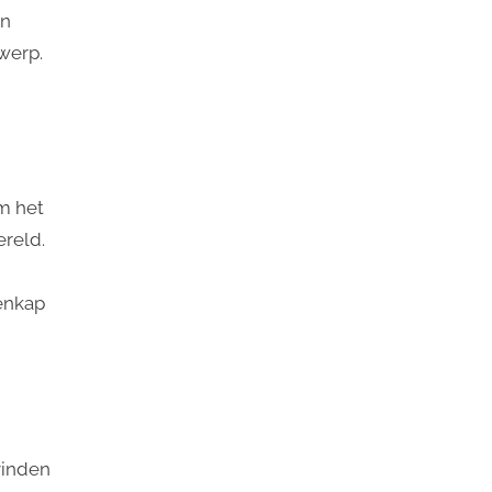
en
werp.
m het
ereld.
enkap
vinden