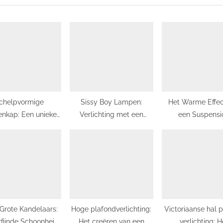
s
t
:
chelpvormige
Sissy Boy Lampen:
Het Warme Effec
nkap: Een unieke
Verlichting met een
een Suspensi
voeging aan uw
eigenzinnige twist!
Chaleureus
interieur
 Grote Kandelaars:
Hoge plafondverlichting:
Victoriaanse hal 
rfijnde Schoonheid
Het creëren van een
verlichting: H