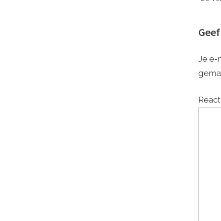
van
Geef
Je e-
gema
React