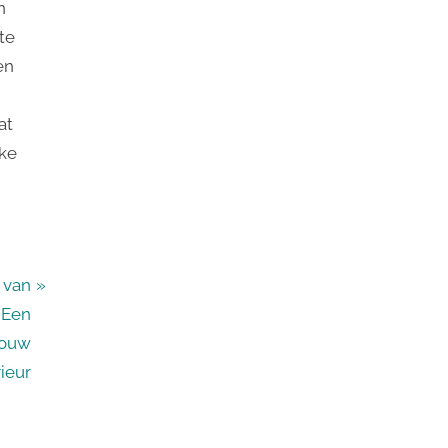
n
te
en
at
eke
 van
 Een
Jouw
rieur