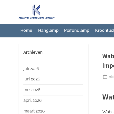
Ga
naar
K
Beste
de
artikelwebsite
n
inhoud
i
Home
Hanglamp
Plafondlamp
Kroonluc
f
e
Archieven
H
Wab
e
Imp
a
juli 2026
v
Ge
okt
juni 2026
op
e
mei 2026
n
Wat
S
april 2026
h
maart 2026
Wabi 