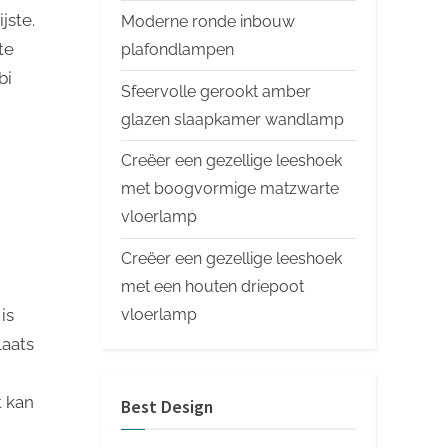
jste.
Moderne ronde inbouw
te
plafondlampen
bi
Sfeervolle gerookt amber
glazen slaapkamer wandlamp
Creëer een gezellige leeshoek
met boogvormige matzwarte
vloerlamp
Creëer een gezellige leeshoek
met een houten driepoot
is
vloerlamp
laats
t kan
Best Design