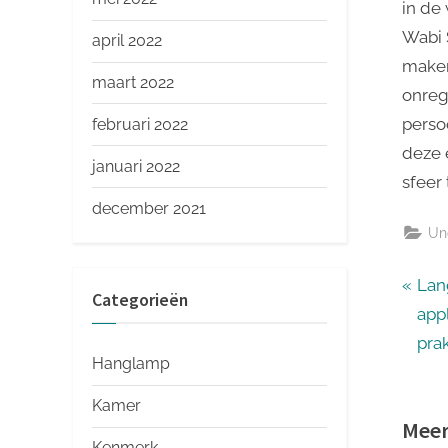
in de
Wabi 
april 2022
maken
maart 2022
onreg
persoo
februari 2022
deze 
januari 2022
sfeer 
december 2021
Un
Ber
P
Lan
Categorieën
r
app
nav
e
prak
Hanglamp
v
i
Kamer
Meer
o
Kenmerk