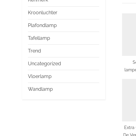
u
s
Kroonluchter
P
Plafondlamp
o
Tafellamp
s
t
Trend
:
S
Uncategorized
lampe
Vloerlamp
toe
Wandlamp
Extra
De Ve