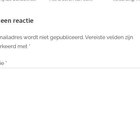
 Overweldigende
grootschalig effect met
toevoegen van el
Elegantie
verlichtingstechnologie
aan uw interi
 een reactie
mailadres wordt niet gepubliceerd.
Vereiste velden zijn
rkeerd met
*
ie
*