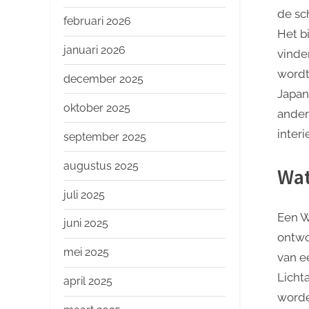
o
de sc
p
februari 2026
Het b
januari 2026
vinde
wordt
december 2025
Japan
oktober 2025
ander
inter
september 2025
augustus 2025
Wat
juli 2025
Een W
juni 2025
ontwo
mei 2025
van e
Licht
april 2025
worde