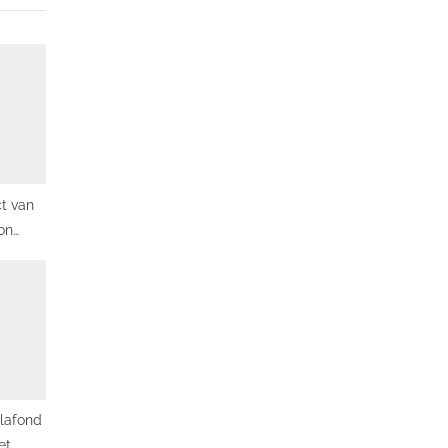
t van
on
e
plafond
et