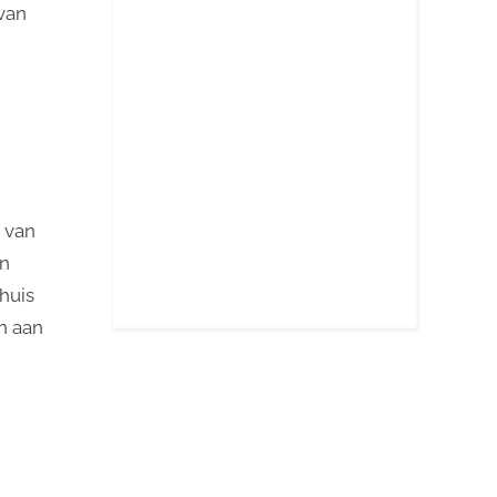
 van
 van
en
huis
n aan
n