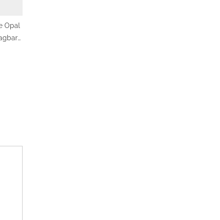
e Opal
aagbare
eloze
jkheden!