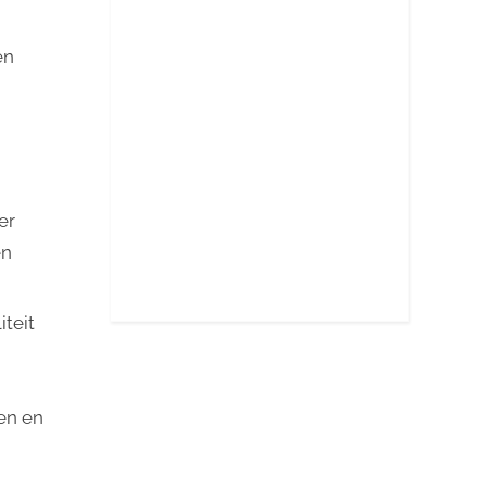
en
er
en
iteit
en en