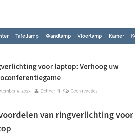
hter
Tafellamp
Wandlamp
Vloerlamp
Kamer
K
verlichting voor laptop: Verhoog uw
eoconferentiegame
plaatst
Door
op
ptember 5, 2023
Delmer Ki
Geen reacties
Ringverlichting
voor
voordelen van ringverlichting voor
laptop:
Verhoog
top
uw