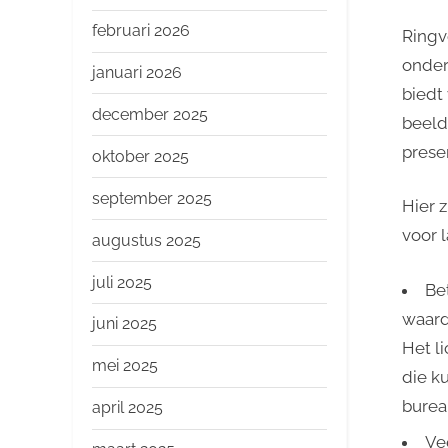
o
p
februari 2026
Ringv
onder
januari 2026
biedt
december 2025
beeld
prese
oktober 2025
september 2025
Hier 
voor l
augustus 2025
juli 2025
Bet
waard
juni 2025
Het l
mei 2025
die k
burea
april 2025
Vee