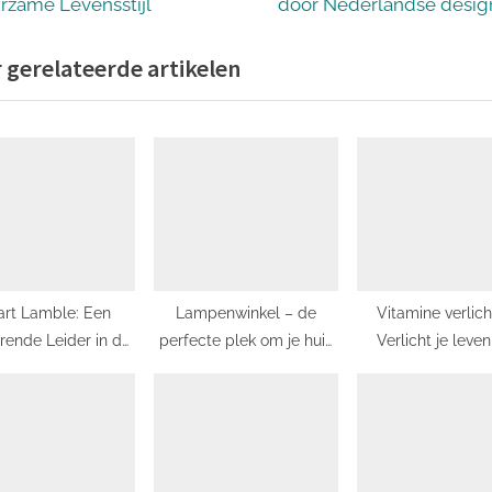
x
rzame Levensstijl
door Nederlandse desig
t
 gerelateerde artikelen
P
o
s
t
:
art Lamble: Een
Lampenwinkel – de
Vitamine verlich
erende Leider in de
perfecte plek om je huis
Verlicht je leve
hnologie-wereld
te verlichten
natuurlijk lic