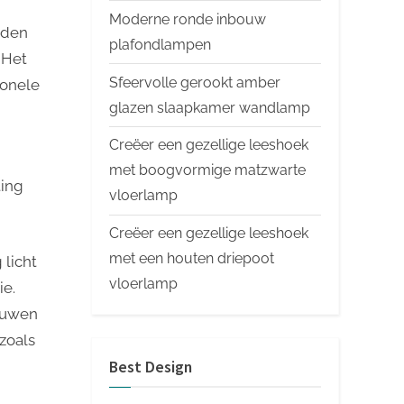
game
Moderne ronde inbouw
orden
plafondlampen
 Het
Sfeervolle gerookt amber
ionele
glazen slaapkamer wandlamp
Creëer een gezellige leeshoek
met boogvormige matzwarte
ting
vloerlamp
Creëer een gezellige leeshoek
met een houten driepoot
 licht
vloerlamp
ie.
aduwen
zoals
Best Design