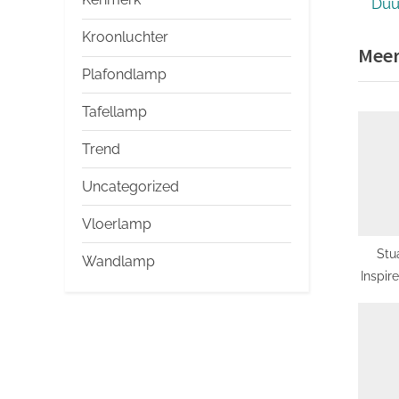
e
Duu
v
Kroonluchter
Meer
i
Plafondlamp
o
u
Tafellamp
s
Trend
P
o
Uncategorized
s
Vloerlamp
t
Stu
:
Wandlamp
Inspir
Tec