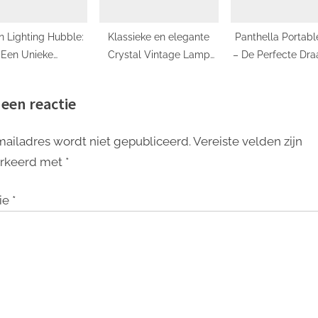
n Lighting Hubble:
Klassieke en elegante
Panthella Portabl
Een Unieke
Crystal Vintage Lamp
– De Perfecte Dr
chtingselement dat
voor een Betoverende
Lamp voor Eind
terren Doet Zien
Sfeer
Verlichtingsmogeli
 een reactie
mailadres wordt niet gepubliceerd.
Vereiste velden zijn
rkeerd met
*
ie
*