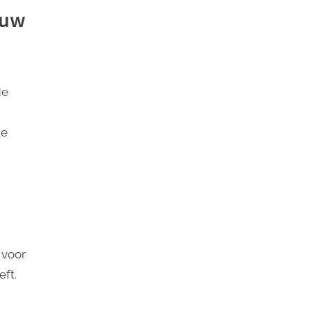
 uw
de
te
 voor
eft.