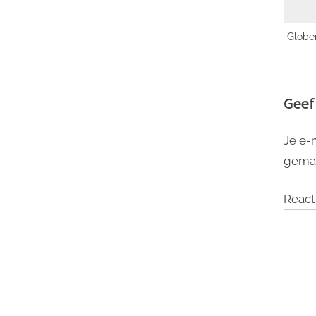
Globe
Verli
Je S
Geef
Je e-
gema
React