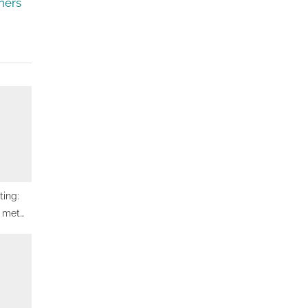
ners
ting:
n met
ht