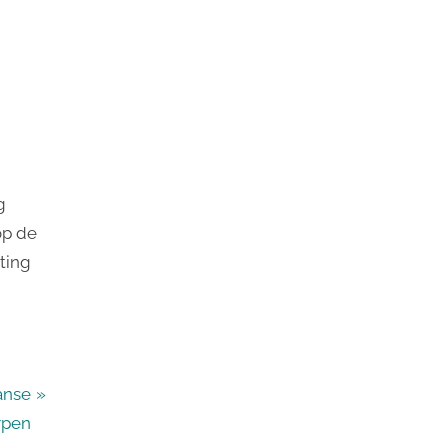
g
op de
ting
anse
rpen