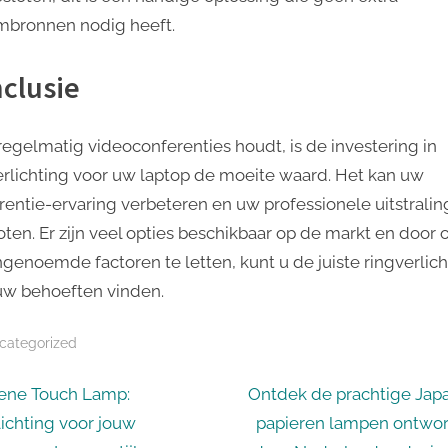
mbronnen nodig heeft.
clusie
 regelmatig videoconferenties houdt, is de investering in
erlichting voor uw laptop de moeite waard. Het kan uw
rentie-ervaring verbeteren en uw professionele uitstralin
oten. Er zijn veel opties beschikbaar op de markt en door 
genoemde factoren te letten, kunt u de juiste ringverlich
uw behoeften vinden.
categorized
icht
N
ene Touch Lamp:
Ontdek de prachtige Jap
e
lichting voor jouw
papieren lampen ontwo
igatie