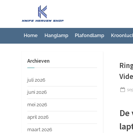
Ga
naar
K
Beste
de
artikelwebsite
n
inhoud
i
Home
Hanglamp
Plafondlamp
Kroonluc
f
e
Archieven
H
Ring
e
Vid
a
juli 2026
v
Ge
se
juni 2026
op
e
mei 2026
n
De 
S
april 2026
lap
h
maart 2026