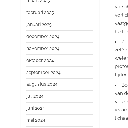
maart 2025
versc
februari 2025
verli
vastg
januari 2025
helli
december 2024
Ze
november 2024
zelfv
weten 
oktober 2024
profe
september 2024
tijde
augustus 2024
Be
van d
juli 2024
video
juni 2024
waard
licha
mei 2024