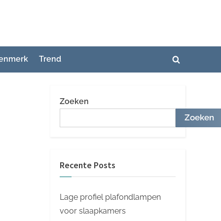
enmerk
Trend
Toggle
zoekformuli
Zoeken
Zoeken
Recente Posts
Lage profiel plafondlampen
voor slaapkamers