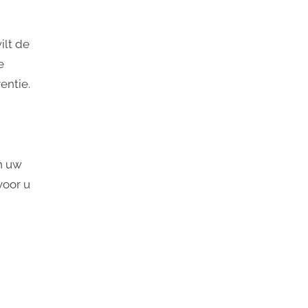
ilt de
e
entie.
an uw
voor u