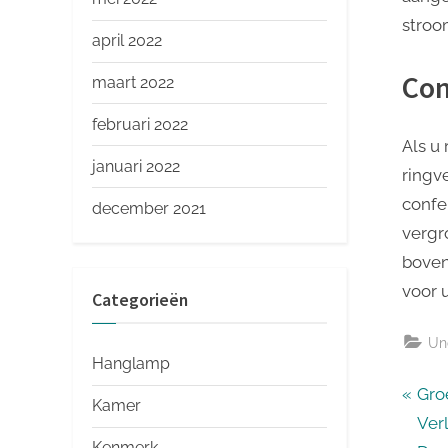
stroo
april 2022
Con
maart 2022
februari 2022
Als u
januari 2022
ringv
confe
december 2021
vergr
boven
voor 
Categorieën
Un
Hanglamp
Ber
P
Gro
Kamer
r
Ver
nav
Kenmerk