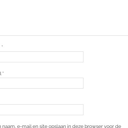
m
*
l
*
n naam, e-mail en site opslaan in deze browser voor de