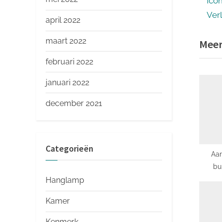
r
Ico
nav
e
Ver
april 2022
v
maart 2022
Meer
i
o
februari 2022
u
januari 2022
s
P
december 2021
o
s
t
Categorieën
Aa
:
bu
comfor
Hanglamp
Kamer
Kenmerk