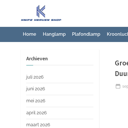
Ga
naar
K
Beste
de
artikelwebsite
n
inhoud
i
Home
Hanglamp
Plafondlamp
Kroonluc
f
e
Archieven
H
Gro
e
Duu
a
juli 2026
v
Ge
se
juni 2026
op
e
mei 2026
n
S
april 2026
h
maart 2026