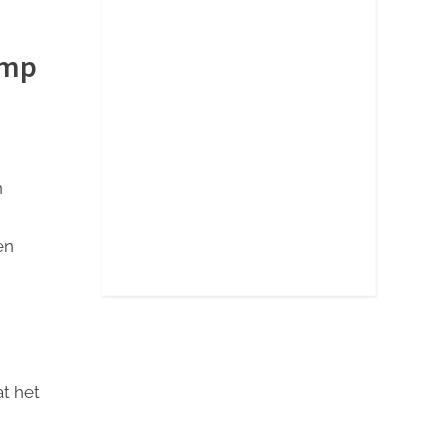
amp
n
en
t het