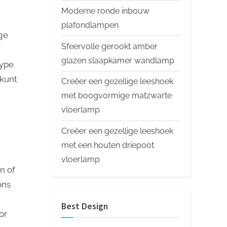
Moderne ronde inbouw
plafondlampen
ige
Sfeervolle gerookt amber
glazen slaapkamer wandlamp
type
 kunt
Creëer een gezellige leeshoek
met boogvormige matzwarte
vloerlamp
Creëer een gezellige leeshoek
met een houten driepoot
vloerlamp
n of
ons
Best Design
or