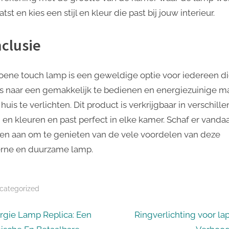
tst en kies een stijl en kleur die past bij jouw interieur.
clusie
oene touch lamp is een geweldige optie voor iedereen d
is naar een gemakkelijk te bedienen en energiezuinige m
huis te verlichten. Dit product is verkrijgbaar in verschill
en en kleuren en past perfect in elke kamer. Schaf er vanda
en aan om te genieten van de vele voordelen van deze
ne en duurzame lamp.
categorized
icht
N
rgie Lamp Replica: Een
Ringverlichting voor la