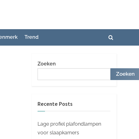
enmerk
Trend
Toggle
zoekformuli
Zoeken
Zoeken
Recente Posts
Lage profiel plafondlampen
voor slaapkamers