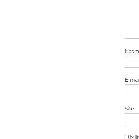
Naa
E-mai
Site
Mij