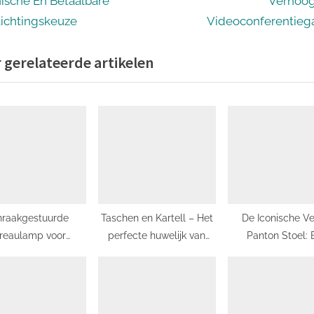
e
nische En Betaalbare
Verhoo
igatie
x
lichtingskeuze
Videoconferentie
t
 gerelateerde artikelen
P
o
s
t
:
nraakgestuurde
Taschen en Kartell – Het
De Iconische Ve
reaulamp voor
perfecte huwelijk van
Panton Stoel: 
tabele verlichting
design en functionaliteit
Tijdloos Meesterw
Design