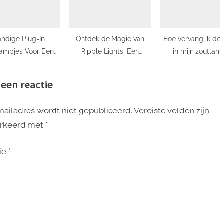
ndige Plug-In
Ontdek de Magie van
Hoe vervang ik d
ampjes Voor Een
Ripple Lights: Een
in mijn zoutla
Comfortabele
Nieuwe Dimensie van
Slaapkamer
Verlichting
 een reactie
mailadres wordt niet gepubliceerd.
Vereiste velden zijn
rkeerd met
*
ie
*