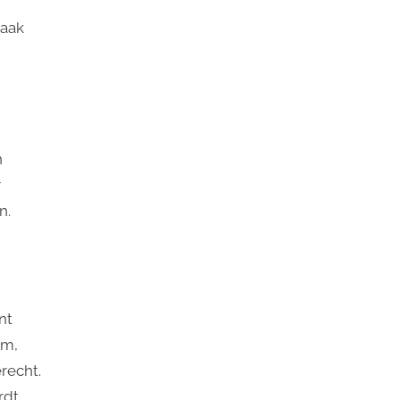
maak
n
r
n.
nt
om,
recht.
rdt