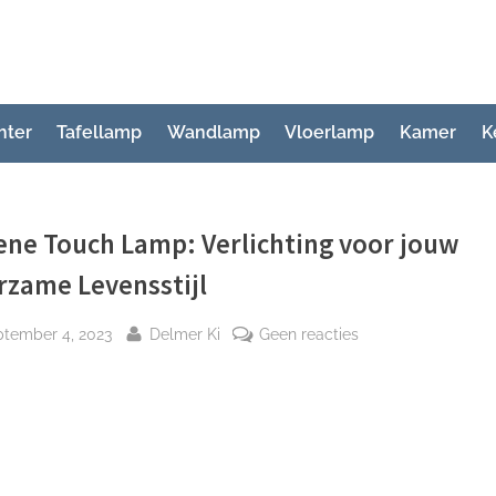
hter
Tafellamp
Wandlamp
Vloerlamp
Kamer
K
ene Touch Lamp: Verlichting voor jouw
rzame Levensstijl
plaatst
Door
op
ptember 4, 2023
Delmer Ki
Geen reacties
Groene
Touch
Lamp:
Verlichting
voor