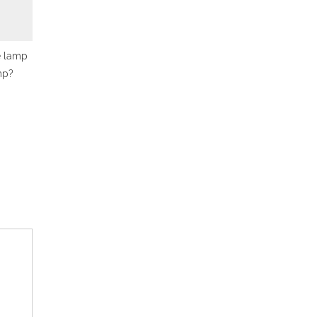
e lamp
mp?