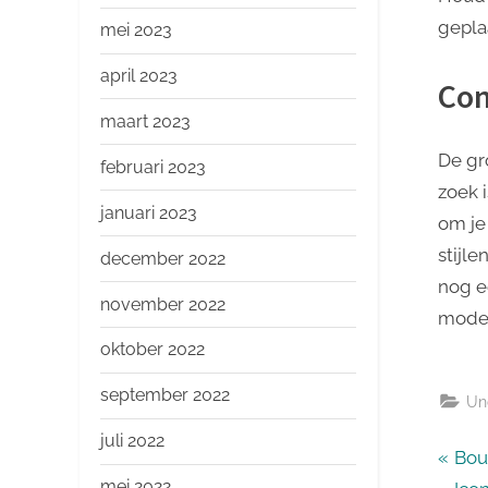
geplaa
mei 2023
april 2023
Con
maart 2023
De gr
februari 2023
zoek 
januari 2023
om je 
stijl
december 2022
nog e
november 2022
moder
oktober 2022
september 2022
Un
juli 2022
Ber
P
Bou
mei 2022