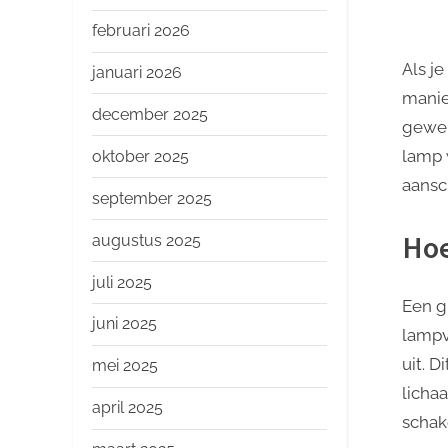
o
p
februari 2026
Als j
januari 2026
manie
december 2025
gewel
lamp 
oktober 2025
aansc
september 2025
Hoe
augustus 2025
juli 2025
Een g
juni 2025
lampv
uit. 
mei 2025
licha
april 2025
schak