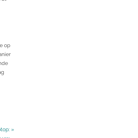
ie op
anier
ende
ag
ptop: