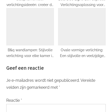
verlichtingsideeën: creëer de
Verlichtingsoplossing voor
juiste sfeer!
Elk Interieur
B&q wandlampen: Stijlvolle
Ovale vormige verlichting:
verlichting voor elke kamer in
Een stijlvolle en veelzijdige
huis
keuze voor elke ruimte
Geef een reactie
Je e-mailadres wordt niet gepubliceerd.
Vereiste
velden zijn gemarkeerd met
*
Reactie
*