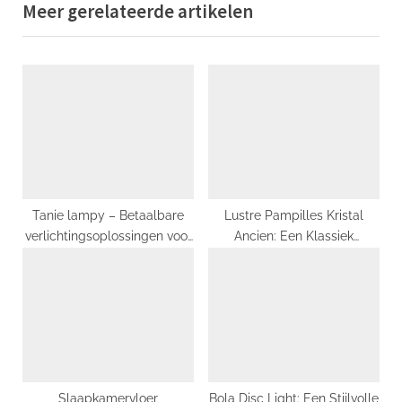
Meer gerelateerde artikelen
o
t
u
P
s
o
P
s
o
t
s
:
t
:
Tanie lampy – Betaalbare
Lustre Pampilles Kristal
verlichtingsoplossingen voor
Ancien: Een Klassiek
elk huis
Meesterwerk van Franse
Elegantie
Slaapkamervloer
Bola Disc Light: Een Stijlvolle