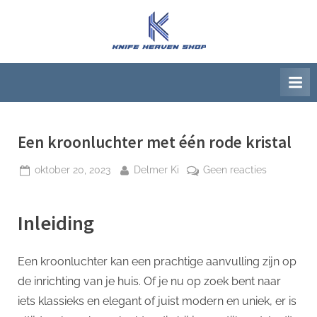
Ga
naar
K
Beste
de
artikelwebsite
n
inhoud
i
f
e
H
Een kroonluchter met één rode kristal
e
Geplaatst
Door
op
oktober 20, 2023
Delmer Ki
Geen reacties
a
op
Een
v
kroonlucht
Inleiding
e
met
één
n
rode
S
Een kroonluchter kan een prachtige aanvulling zijn op
kristal
h
de inrichting van je huis. Of je nu op zoek bent naar
o
iets klassieks en elegant of juist modern en uniek, er is