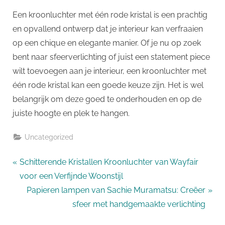
Een kroonluchter met één rode kristal is een prachtig
en opvallend ontwerp dat je interieur kan verfraaien
op een chique en elegante manier. Of je nu op zoek
bent naar sfeerverlichting of juist een statement piece
wilt toevoegen aan je interieur, een kroonluchter met
één rode kristal kan een goede keuze zijn. Het is wel
belangrijk om deze goed te onderhouden en op de
juiste hoogte en plek te hangen.
Uncategorized
Bericht
P
Schitterende Kristallen Kroonluchter van Wayfair
r
voor een Verfijnde Woonstijl
navigatie
e
N
Papieren lampen van Sachie Muramatsu: Creëer
v
e
sfeer met handgemaakte verlichting
i
x