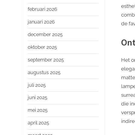
o
esthe
p
februari 2026
combi
januari 2026
de fa
december 2025
On
oktober 2025
september 2025
Het o
elega
augustus 2025
matte
juli 2025
lampe
surre
juni 2025
die i
mei 2025
versp
indire
april 2025