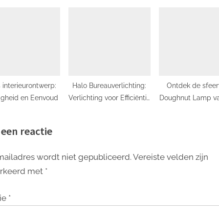
van de natuur
verlichting
 interieurontwerp:
Halo Bureauverlichting:
Ontdek de sfeer
igheid en Eenvoud
Verlichting voor Efficiëntie
Doughnut Lamp va
en Stijl
 een reactie
mailadres wordt niet gepubliceerd.
Vereiste velden zijn
rkeerd met
*
ie
*