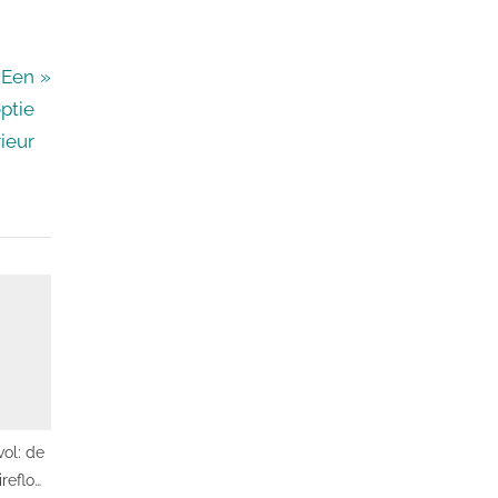
 Een
ptie
ieur
vol: de
reflow