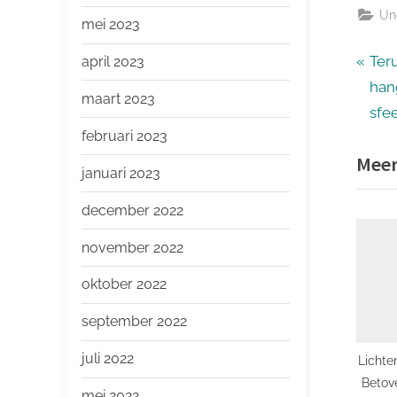
Un
mei 2023
Ber
P
Teru
april 2023
r
han
maart 2023
nav
e
sfe
februari 2023
v
Meer
i
januari 2023
o
december 2022
u
s
november 2022
P
oktober 2022
o
s
september 2022
t
juli 2022
Lichte
:
Betov
mei 2022