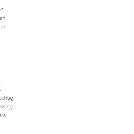
en
van
een
,
achtig
ossing
ers