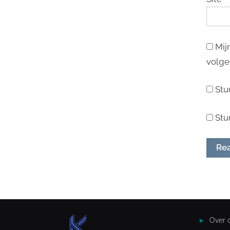
Mij
volge
Stu
Stu
Over 