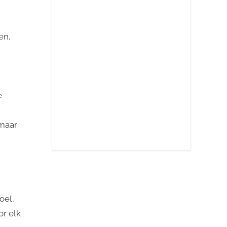
en,
e
 maar
oel,
or elk