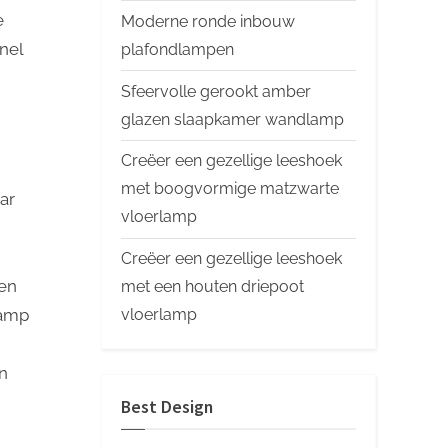
e
Moderne ronde inbouw
nel
plafondlampen
Sfeervolle gerookt amber
glazen slaapkamer wandlamp
Creëer een gezellige leeshoek
met boogvormige matzwarte
ar
vloerlamp
Creëer een gezellige leeshoek
en
met een houten driepoot
lamp
vloerlamp
en
Best Design