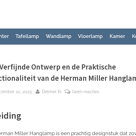
hter
Tafellamp
Wandlamp
Vloerlamp
Kamer
K
Verfijnde Ontwerp en de Praktische
tionaliteit van de Herman Miller Hangla
plaatst
Door
op
cember 10, 2023
Delmer Ki
Geen reacties
Het
Verfijnde
eiding
Ontwerp
en
de
rman Miller Hanglamp is een prachtig designstuk dat zo