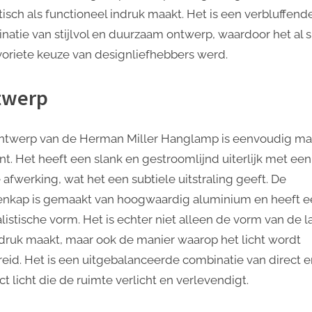
Praktische
tisch als functioneel indruk maakt. Het is een verbluffend
Functionaliteit
natie van stijlvol en duurzaam ontwerp, waardoor het al s
van
voriete keuze van designliefhebbers werd.
de
Herman
Miller
twerp
Hanglamp
ntwerp van de Herman Miller Hanglamp is eenvoudig ma
nt. Het heeft een slank en gestroomlijnd uiterlijk met een
 afwerking, wat het een subtiele uitstraling geeft. De
nkap is gemaakt van hoogwaardig aluminium en heeft e
alistische vorm. Het is echter niet alleen de vorm van de 
ndruk maakt, maar ook de manier waarop het licht wordt
reid. Het is een uitgebalanceerde combinatie van direct 
ct licht die de ruimte verlicht en verlevendigt.