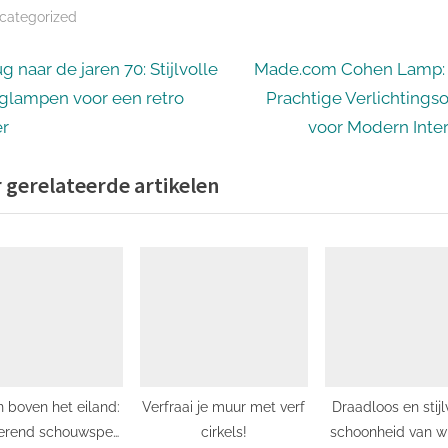
categorized
icht
N
g naar de jaren 70: Stijlvolle
Made.com Cohen Lamp:
e
glampen voor een retro
Prachtige Verlichtingso
igatie
x
er
voor Modern Inter
t
 gerelateerde artikelen
P
o
s
t
:
n boven het eiland:
Verfraai je muur met verf
Draadloos en stijl
erend schouwspel
cirkels!
schoonheid van wi