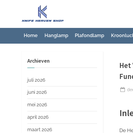
Ga
naar
K
Beste
de
artikelwebsite
n
inhoud
i
Home
Hanglamp
Plafondlamp
Kroonluc
f
e
Archieven
H
Het 
e
Func
a
juli 2026
v
Ge
de
juni 2026
op
e
mei 2026
n
Inl
S
april 2026
h
maart 2026
De He