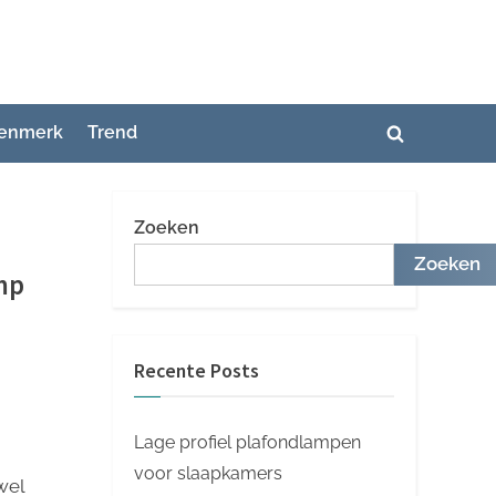
enmerk
Trend
Toggle
zoekformuli
Zoeken
Zoeken
mp
Recente Posts
Lage profiel plafondlampen
voor slaapkamers
wel