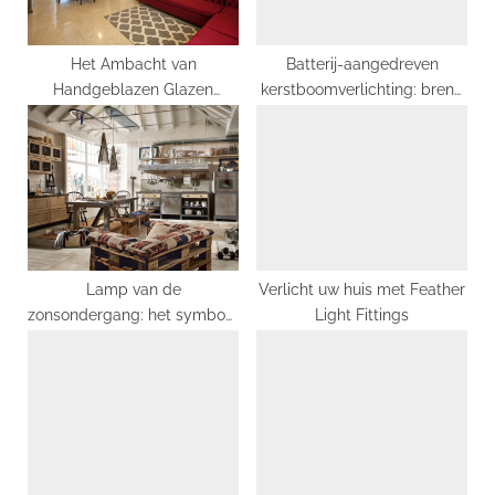
t
:
Het Ambacht van
Batterij-aangedreven
Handgeblazen Glazen
kerstboomverlichting: breng
Lampen: Kunstzinnig en
sfeer in huis!
Uniek
Lamp van de
Verlicht uw huis met Feather
zonsondergang: het symbool
Light Fittings
van de eeuwige glans