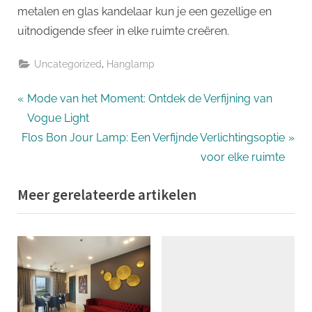
metalen en glas kandelaar kun je een gezellige en
uitnodigende sfeer in elke ruimte creëren.
,
Uncategorized
Hanglamp
Bericht
P
Mode van het Moment: Ontdek de Verfijning van
r
Vogue Light
navigatie
N
e
Flos Bon Jour Lamp: Een Verfijnde Verlichtingsoptie
e
v
voor elke ruimte
x
i
Meer gerelateerde artikelen
t
o
P
u
o
s
s
P
t
o
:
s