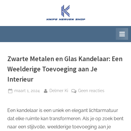
Ga
naar
K
Beste
de
artikelwebsite
n
inhoud
i
f
e
H
Zwarte Metalen en Glas Kandelaar: Een
e
Weelderige Toevoeging aan Je
a
Interieur
v
e
Geplaatst
Door
op
maart 1, 2024
Delmer Ki
Geen reacties
op
Zwarte
n
Metalen
S
Een kandelaar is een uniek en elegant lichtarmatuur
en
h
Glas
dat elke ruimte kan transformeren. Als je op zoek bent
o
Kandelaar:
naar een stijlvolle, weelderige toevoeging aan je
Een