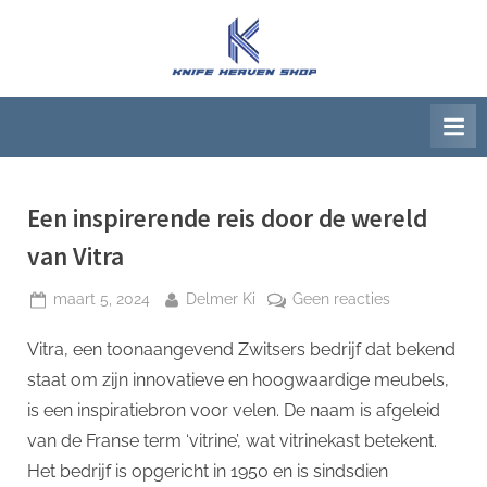
Ga
naar
K
Beste
de
artikelwebsite
n
inhoud
i
f
e
H
Een inspirerende reis door de wereld
e
van Vitra
a
Geplaatst
Door
op
maart 5, 2024
Delmer Ki
Geen reacties
v
op
Een
e
Vitra, een toonaangevend Zwitsers bedrijf dat bekend
inspirerende
n
reis
staat om zijn innovatieve en hoogwaardige meubels,
S
door
is een inspiratiebron voor velen. De naam is afgeleid
h
de
van de Franse term ‘vitrine’, wat vitrinekast betekent.
wereld
o
Het bedrijf is opgericht in 1950 en is sindsdien
van