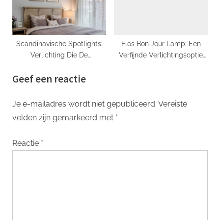
Scandinavische Spotlights:
Flos Bon Jour Lamp: Een
Verlichting Die De
Verfijnde Verlichtingsoptie
Schoonheid Van De Noordse
voor elke ruimte
Geef een reactie
Stijl Benadrukt
Je e-mailadres wordt niet gepubliceerd.
Vereiste
velden zijn gemarkeerd met
*
Reactie
*