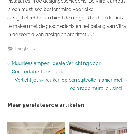
installaties in de designgeschiedenis. De Vitra Campus
is een must-see bestemming voor elke
designliefhebber en biedt de mogelijkheid om kennis
te maken met de geschiedenis en het belang van Vitra
in de wereld van design en architectuur.
Hanglamp
Bericht
P
Muurleeslampen: Ideale Verlichting voor
r
Comfortabel Leesplezier
navigatie
e
N
Verlicht jouw keuken op een stijlvolle manier met
v
e
eclairage mural cuisine!
i
x
Meer gerelateerde artikelen
o
t
u
P
s
o
P
s