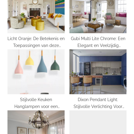
o
t
s
:
t
:
Licht Oranje: De Betekenis en
Gubi Multi Lite Chrome: Een
Toepassingen van deze
Elegant en Veelzijdig
Opvallende Kleur
Verlichtingsstuk voor
Interieurontwerp
Stijlvolle Keuken
Dixon Pendant Light:
Hanglampen voor een
Stijlvolle Verlichting Voor
Modern en Praktisch Interieur
Elke Ruimte