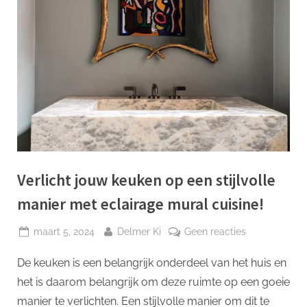
p
Verlicht jouw keuken op een stijlvolle
manier met eclairage mural cuisine!
Geplaatst
Door
op
maart 5, 2024
Delmer Ki
Geen reacties
op
Verlicht
De keuken is een belangrijk onderdeel van het huis en
jouw
keuken
het is daarom belangrijk om deze ruimte op een goeie
op
manier te verlichten. Een stijlvolle manier om dit te