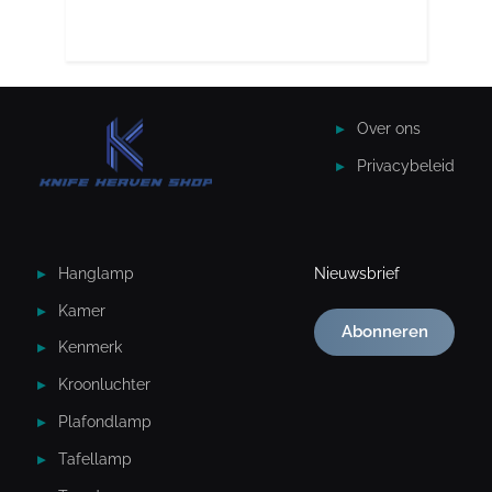
Over ons
Privacybeleid
Hanglamp
Nieuwsbrief
Kamer
Abonneren
Kenmerk
Kroonluchter
Plafondlamp
Tafellamp