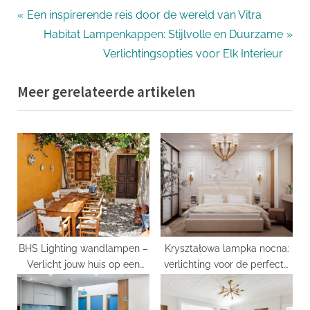
Bericht
P
Een inspirerende reis door de wereld van Vitra
r
N
Habitat Lampenkappen: Stijlvolle en Duurzame
navigatie
e
e
Verlichtingsopties voor Elk Interieur
v
x
Meer gerelateerde artikelen
i
t
o
P
u
o
s
s
P
t
o
:
s
t
:
BHS Lighting wandlampen –
Kryształowa lampka nocna:
Verlicht jouw huis op een
verlichting voor de perfecte
unieke manier!
nachtrust