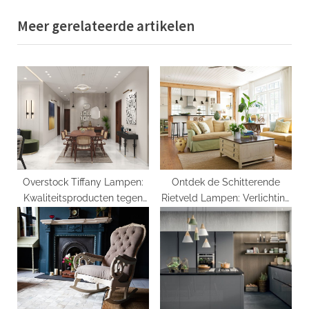
v
x
Meer gerelateerde artikelen
i
t
o
P
u
o
s
s
P
t
o
:
s
t
:
Overstock Tiffany Lampen:
Ontdek de Schitterende
Kwaliteitsproducten tegen
Rietveld Lampen: Verlichting
betaalbare prijzen
met Nederlandse Stijl