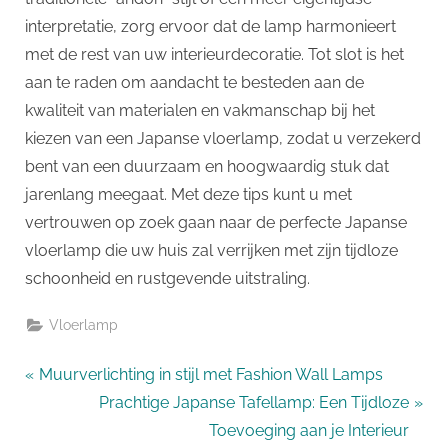
interpretatie, zorg ervoor dat de lamp harmonieert
met de rest van uw interieurdecoratie. Tot slot is het
aan te raden om aandacht te besteden aan de
kwaliteit van materialen en vakmanschap bij het
kiezen van een Japanse vloerlamp, zodat u verzekerd
bent van een duurzaam en hoogwaardig stuk dat
jarenlang meegaat. Met deze tips kunt u met
vertrouwen op zoek gaan naar de perfecte Japanse
vloerlamp die uw huis zal verrijken met zijn tijdloze
schoonheid en rustgevende uitstraling.
Vloerlamp
Bericht
P
Muurverlichting in stijl met Fashion Wall Lamps
r
N
Prachtige Japanse Tafellamp: Een Tijdloze
navigatie
e
e
Toevoeging aan je Interieur