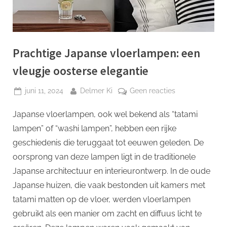
p
Prachtige Japanse vloerlampen: een
vleugje oosterse elegantie
Geplaatst
Door
op
juni 11, 2024
Delmer Ki
Geen reacties
op
Prachtige
Japanse vloerlampen, ook wel bekend als “tatami
Japanse
vloerlampen:
lampen” of “washi lampen”, hebben een rijke
een
geschiedenis die teruggaat tot eeuwen geleden. De
vleugje
oorsprong van deze lampen ligt in de traditionele
oosterse
Japanse architectuur en interieurontwerp. In de oude
elegantie
Japanse huizen, die vaak bestonden uit kamers met
tatami matten op de vloer, werden vloerlampen
gebruikt als een manier om zacht en diffuus licht te