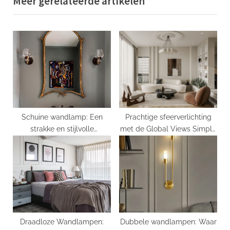
Meer gerelateerde artikelen
i
x
o
t
u
P
s
o
P
s
o
t
s
:
t
:
Schuine wandlamp: Een
Prachtige sfeerverlichting
strakke en stijlvolle
met de Global Views Simple
toevoeging aan je interieur
Grande Wall Hurricane
Candle Holder
Draadloze Wandlampen:
Dubbele wandlampen: Waar