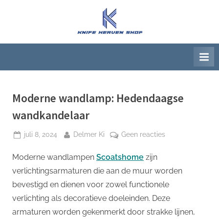
Ga
naar
K
Beste
de
artikelwebsite
n
inhoud
i
f
e
H
Moderne wandlamp: Hedendaagse
e
wandkandelaar
a
Geplaatst
Door
op
juli 8, 2024
Delmer Ki
Geen reacties
v
op
Moderne
e
Moderne wandlampen
Scoatshome
zijn
wandlamp:
n
Hedendaagse
verlichtingsarmaturen die aan de muur worden
S
wandkandelaar
bevestigd en dienen voor zowel functionele
h
verlichting als decoratieve doeleinden. Deze
o
armaturen worden gekenmerkt door strakke lijnen,