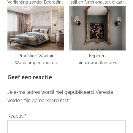
Verlichting zonder Bedrading
stijl en functionaliteit elkaar
met Sconce Light.
ontmoeten
Prachtige Wayfair
Koperen
Wandlampen voor de
binnenwandlampen:
Perfecte Sfeer in Jouw Huis
Verlichting met een vleugje
Geef een reactie
klasse.
Je e-mailadres wordt niet gepubliceerd.
Vereiste
velden zijn gemarkeerd met
*
Reactie
*