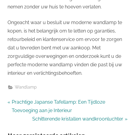
nemen zonder uw huis te hoeven verlaten.
Ongeacht waar u besluit uw moderne wandlamp te
kopen, is het belangrijk om te letten op garanties,
retourbeleid en klantenservice om ervoor te zorgen
dat u tevreden bent met uw aankoop. Met
zorgvuldige overwegingen en onderzoek kunt u de
perfecte moderne wandlamp vinden die past bij uw
interieur en verlichtingsbehoeften.
Wandlamp
Bericht
P
Prachtige Japanse Tafellamp: Een Tijdloze
r
Toevoeging aan je Interieur
navigatie
e
N
Schitterende kristallen wandkroonluchter
v
e