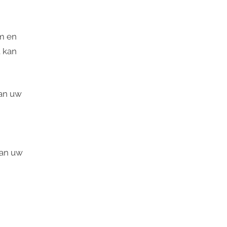
rm en
t kan
aan uw
van uw