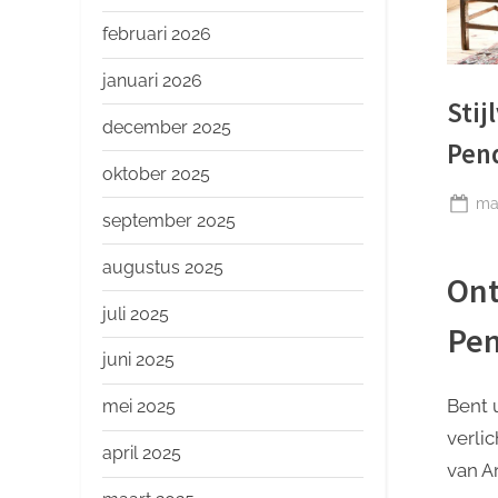
o
p
februari 2026
januari 2026
Stij
december 2025
Pend
oktober 2025
Ge
maa
september 2025
op
augustus 2025
Ont
juli 2025
Pen
juni 2025
Bent u
mei 2025
verli
april 2025
van A