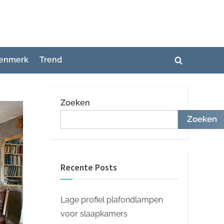
enmerk
Trend
Toggle
zoekformuli
Zoeken
Zoeken
Recente Posts
Lage profiel plafondlampen
voor slaapkamers