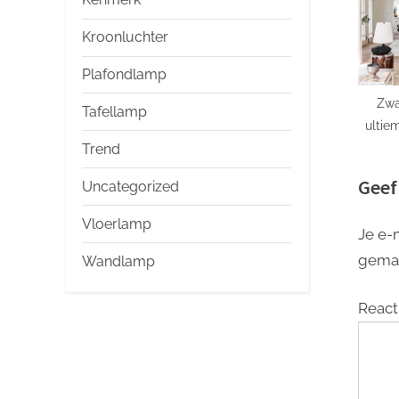
Kroonluchter
Plafondlamp
Zwa
Tafellamp
ultie
eleg
Trend
Geef
Uncategorized
Vloerlamp
Je e-
gema
Wandlamp
React