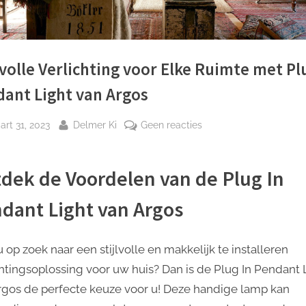
lvolle Verlichting voor Elke Ruimte met Pl
ant Light van Argos
plaatst
Door
op
rt 31, 2023
Delmer Ki
Geen reacties
Stijlvolle
Verlichting
dek de Voordelen van de Plug In
voor
Elke
dant Light van Argos
Ruimte
met
Plug
 op zoek naar een stijlvolle en makkelijk te installeren
In
chtingsoplossing voor uw huis? Dan is de Plug In Pendant 
Pendant
rgos de perfecte keuze voor u! Deze handige lamp kan
Light