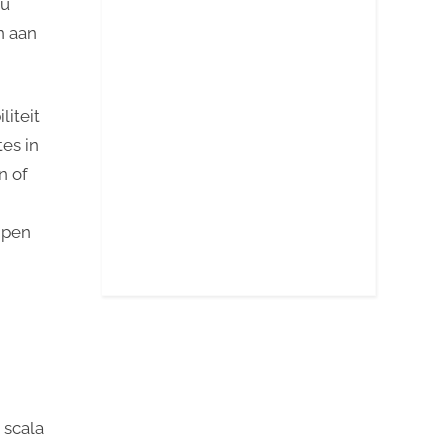
 u
n aan
liteit
tes in
n of
mpen
 scala