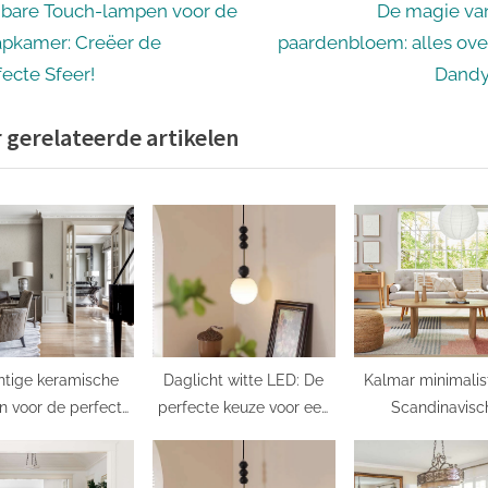
icht
N
bare Touch-lampen voor de
De magie va
e
apkamer: Creëer de
paardenbloem: alles ove
igatie
x
fecte Sfeer!
Dandy
t
 gerelateerde artikelen
P
o
s
t
:
htige keramische
Daglicht witte LED: De
Kalmar minimalis
 voor de perfecte
perfecte keuze voor een
Scandinavisc
rlichting thuis
natuurlijk ogende
hanglamp:
verlichting
Eenvoudigheid in 