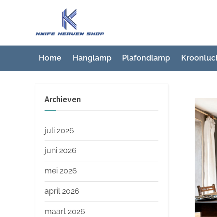
Ga
naar
K
Beste
de
artikelwebsite
n
inhoud
i
Home
Hanglamp
Plafondlamp
Kroonluc
f
e
Archieven
H
e
a
juli 2026
v
juni 2026
e
mei 2026
n
S
april 2026
h
maart 2026