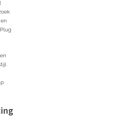
t
 zoek
 en
 Plug
gen
ijl
mp
ting