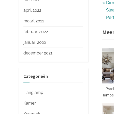
Ber
P
Dim
r
Sla
april 2022
nav
e
Per
maart 2022
v
Meer
februari 2022
i
o
januari 2022
u
december 2021
s
P
o
Categorieën
s
t
Prac
:
Hanglamp
lampen
ve
Kamer
Kenmerk