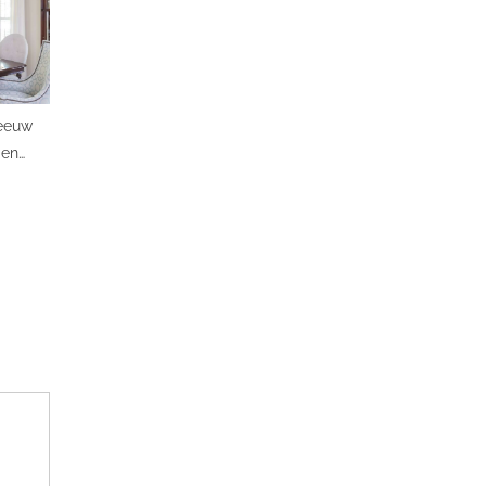
eeuw
Een
ing aan