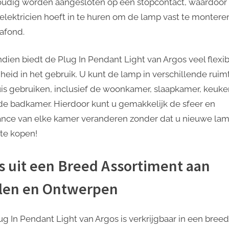
udig worden aangesloten op een stopcontact, waardoor
van
elektricien hoeft in te huren om de lamp vast te montere
Argos
lafond.
dien biedt de Plug In Pendant Light van Argos veel flexibi
jheid in het gebruik. U kunt de lamp in verschillende ruim
is gebruiken, inclusief de woonkamer, slaapkamer, keuke
 de badkamer. Hierdoor kunt u gemakkelijk de sfeer en
nce van elke kamer veranderen zonder dat u nieuwe la
 te kopen!
s uit een Breed Assortiment aan
jlen en Ontwerpen
ug In Pendant Light van Argos is verkrijgbaar in een breed