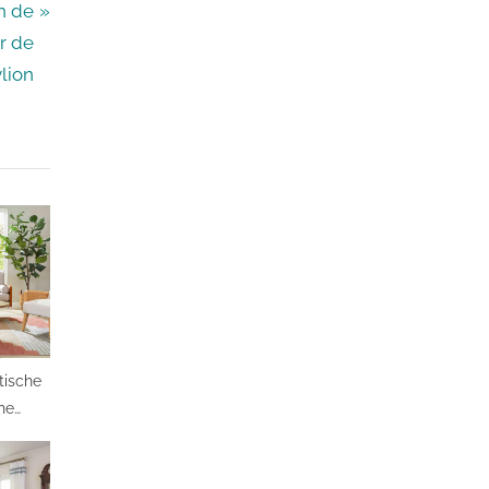
n de
r de
lion
tische
he
Stijl