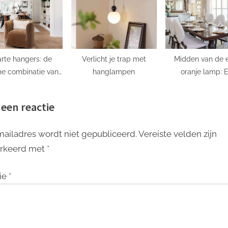
rte hangers: de
Verlicht je trap met
Midden van de 
me combinatie van
hanglampen
oranje lamp: 
antie en mysterie
kleurrijke toevoeg
uw interieur
 een reactie
mailadres wordt niet gepubliceerd.
Vereiste velden zijn
rkeerd met
*
ie
*