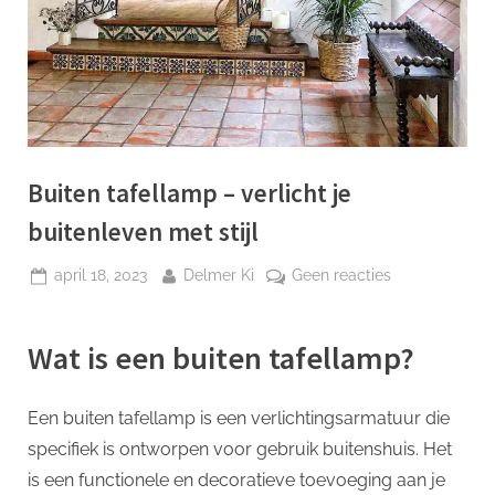
p
Buiten tafellamp – verlicht je
buitenleven met stijl
Geplaatst
Door
op
april 18, 2023
Delmer Ki
Geen reacties
op
Buiten
tafellamp
Wat is een buiten tafellamp?
–
verlicht
je
Een buiten tafellamp is een verlichtingsarmatuur die
buitenleven
specifiek is ontworpen voor gebruik buitenshuis. Het
met
stijl
is een functionele en decoratieve toevoeging aan je