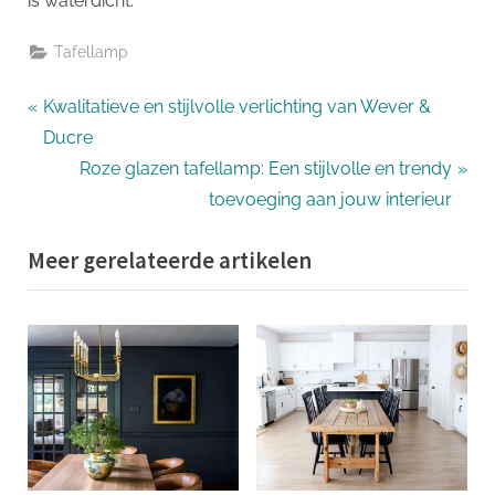
is waterdicht.
Tafellamp
Bericht
P
Kwalitatieve en stijlvolle verlichting van Wever &
r
Ducre
navigatie
e
N
Roze glazen tafellamp: Een stijlvolle en trendy
v
e
toevoeging aan jouw interieur
i
x
Meer gerelateerde artikelen
o
t
u
P
s
o
P
s
o
t
s
:
t
: