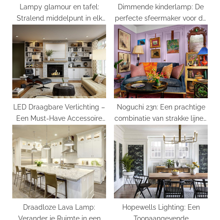
Lampy glamour en tafel:
Dimmende kinderlamp: De
Stralend middelpunt in elk
perfecte sfeermaker voor de
interieur
kinderkamer
LED Draagbare Verlichting –
Noguchi 23n: Een prachtige
Een Must-Have Accessoire
combinatie van strakke lijnen
voor Avonturiers en Reizigers
en organische vormen
Draadloze Lava Lamp:
Hopewells Lighting: Een
Verander je Ruimte in een
Toonaangevende