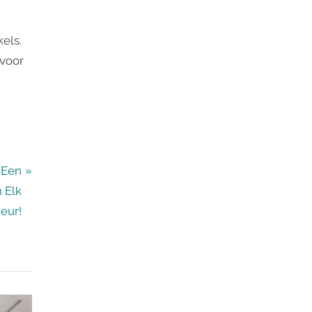
els.
 voor
 Een
 Elk
ieur!