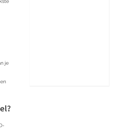
kste
n je
ten
el?
D-