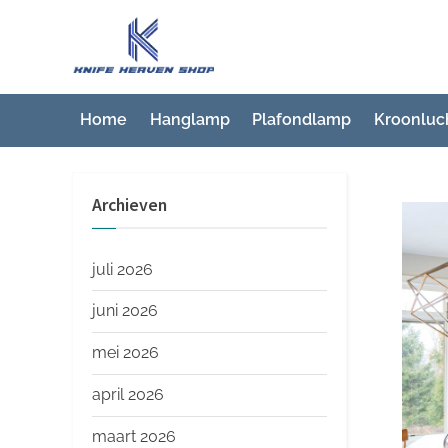
Ga
naar
K
Beste
de
artikelwebsite
n
inhoud
i
Home
Hanglamp
Plafondlamp
Kroonluc
f
e
Archieven
H
e
a
juli 2026
v
juni 2026
e
mei 2026
n
S
april 2026
h
maart 2026