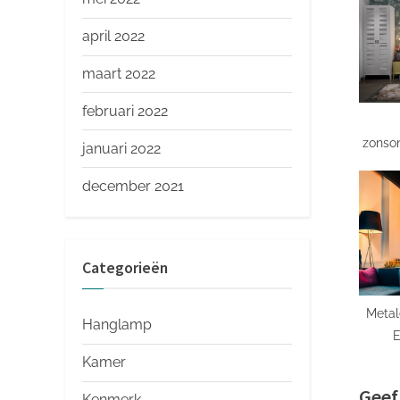
P
april 2022
o
maart 2022
s
t
februari 2022
:
zonso
januari 2022
perfec
december 2021
Categorieën
Meta
Hanglamp
E
Toe
Kamer
Geef
Kenmerk