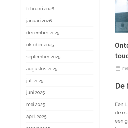
o
p
februari 2026
januari 2026
december 2025
Ont
oktober 2025
touc
september 2025
Ge
mei
augustus 2025
op
juli 2025
De 
juni 2025
Een L
mei 2025
de ma
april 2025
een g