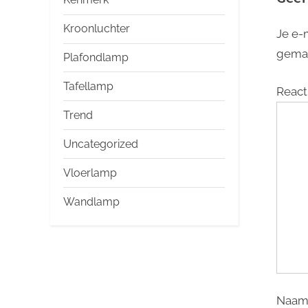
Kroonluchter
Je e-
gema
Plafondlamp
Tafellamp
React
Trend
Uncategorized
Vloerlamp
Wandlamp
Naa