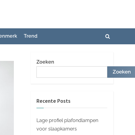
enmerk
Trend
Toggle
zoekformuli
Zoeken
Zoeken
Recente Posts
Lage profiel plafondlampen
voor slaapkamers