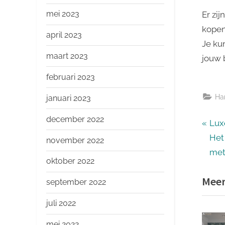
mei 2023
Er zi
kopen
april 2023
Je ku
maart 2023
jouw 
februari 2023
Ha
januari 2023
december 2022
Ber
P
Lux
r
Het
november 2022
nav
e
met 
oktober 2022
v
Meer
i
september 2022
o
juli 2022
u
s
mei 2022