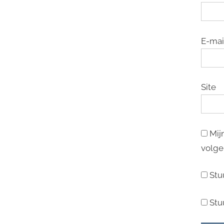
E-mai
Site
Mij
volge
Stu
Stu