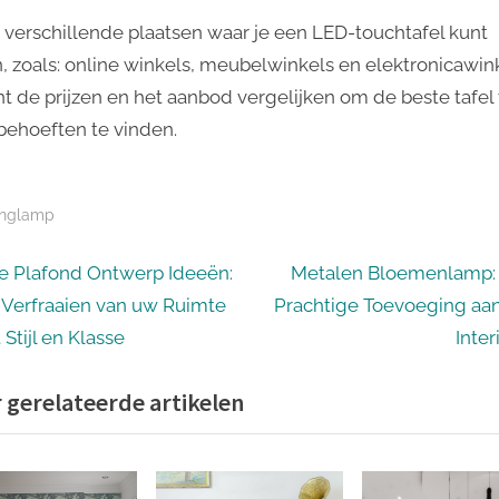
jn verschillende plaatsen waar je een LED-touchtafel kunt
, zoals: online winkels, meubelwinkels en elektronicawink
nt de prijzen en het aanbod vergelijken om de beste tafel
behoeften te vinden.
nglamp
icht
N
e Plafond Ontwerp Ideeën:
Metalen Bloemenlamp:
e
 Verfraaien van uw Ruimte
Prachtige Toevoeging aan
igatie
x
Stijl en Klasse
Inter
t
 gerelateerde artikelen
P
o
s
t