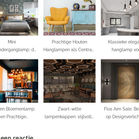
:
Mini
Prachtige Houten
Klassieke eleg
nderganglamp: de
Hanglampen als Centraal
hanglamp vo
te sfeermaker voor
Stuk in Jouw Interieur
woonkamer
elk huis
len Bloemenlamp:
Zwart-witte
Flos Aim Sale: B
en Prachtige
lampenkappen: stijlvolle
op Designverlich
voeging aan Elk
verlichting voor elk
Interieur!
interieur
 een reactie