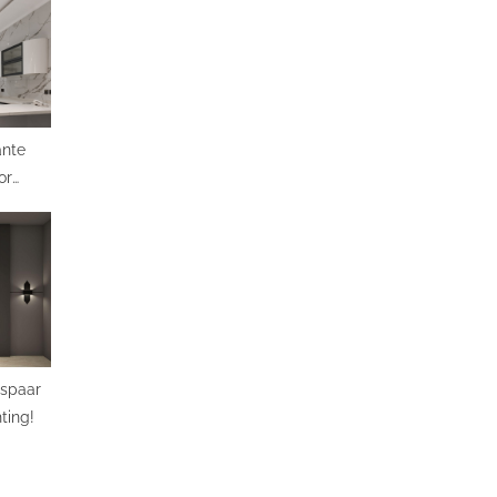
ante
or
espaar
ting!