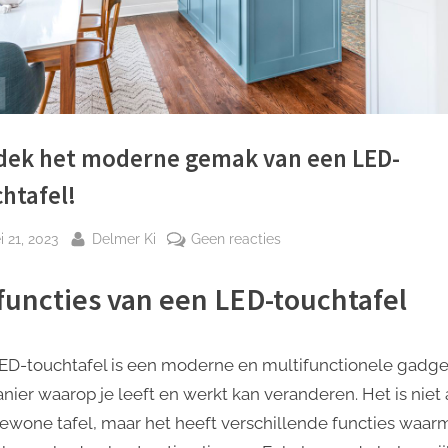
dek het moderne gemak van een LED-
htafel!
plaatst
Door
op
 21, 2023
Delmer Ki
Geen reacties
Ontdek
het
functies van een LED-touchtafel
moderne
gemak
van
ED-touchtafel is een moderne en multifunctionele gadge
een
nier waarop je leeft en werkt kan veranderen. Het is niet 
LED-
ewone tafel, maar het heeft verschillende functies waar
touchtafel!