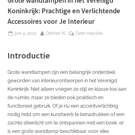
Grote wandlampen in het Verenigd
p
Koninkrijk: Prachtige en Verlichtende
Accessoires voor Je Interieur
Geplaatst
Door
op
juni 4, 2023
Delmer Ki
Geen reacties
op
Grote
wandlampen
Introductie
in
het
Verenigd
Grote wandlampen zijn een belangrijk onderdeel
Koninkrijk:
geworden van interieurontwerpen in het Verenigd
Prachtige
en
Koninkrijk. Niet alleen voegen ze stijl en klasse toe aan
Verlichtende
de ruimte, maar ze bieden ook praktisch en
Accessoires
functioneel gebruik. Of je nu een accentverlichting
voor
nodig hebt om een kunstwerk te benadrukken of een
Je
zachte sfeerlicht om te ontspannen met een boek, er
Interieur
is een grote wandlamp beschikbaar voor elke