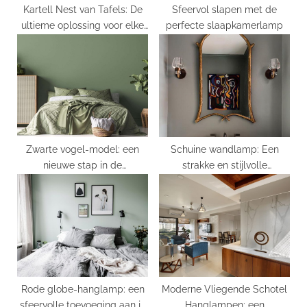
Kartell Nest van Tafels: De
Sfeervol slapen met de
ultieme oplossing voor elke
perfecte slaapkamerlamp
interieur liefhebber
Zwarte vogel-model: een
Schuine wandlamp: Een
nieuwe stap in de
strakke en stijlvolle
technologie van autonome
toevoeging aan je interieur
drones
Rode globe-hanglamp: een
Moderne Vliegende Schotel
sfeervolle toevoeging aan je
Hanglampen: een