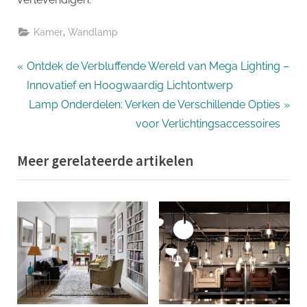
,
Kamer
Wandlamp
Bericht
P
Ontdek de Verbluffende Wereld van Mega Lighting –
r
Innovatief en Hoogwaardig Lichtontwerp
navigatie
e
N
Lamp Onderdelen: Verken de Verschillende Opties
v
e
voor Verlichtingsaccessoires
i
x
Meer gerelateerde artikelen
o
t
u
P
s
o
P
s
o
t
s
:
t
: