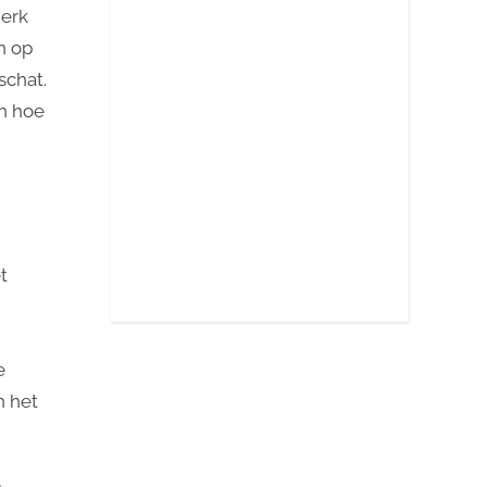
merk
n op
schat.
n hoe
t
e
n het