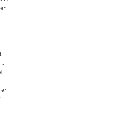
nen
t
 u
et
 er
f