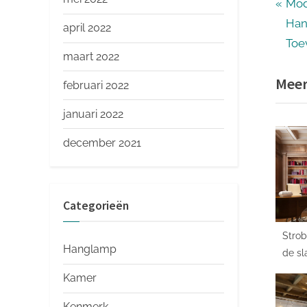
Ber
P
Mod
r
Han
april 2022
nav
e
Toe
maart 2022
v
Meer
i
februari 2022
o
januari 2022
u
s
december 2021
P
o
s
Categorieën
t
Strob
:
Hanglamp
de sl
jouw 
Kamer
Kenmerk