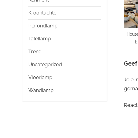
Kroonluchter
Plafondlamp
Hout
Tafellamp
E
to
Trend
Geef
Uncategorized
Vloerlamp
Je e-
gema
Wandlamp
React