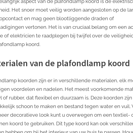
elangrijk aspect van de plafondlamp koord is de elektris
gheid. Het snoer moet veilig worden aangesloten op de l
topcontact en mag geen blootliggende draden of
adigingen vertonen. Het is van cruciaal belang om een ​​a
e of elektricien te raadplegen bij twijfel over de veilighei
afondlamp koord.
erialen van de plafondlamp koord
ndlamp koorden zijn er in verschillende materialen, elk m
igen voordelen en nadelen. Het meest voorkomende mat
yl of rubber, dat flexibel en duurzaam is. Deze koorden zij
kelijk schoon te maken en bestand tegen water en vuil. 
eer decoratieve look kunt u overwegen om een ​​textiel- 
nen koord te gebruiken. Dit type koord kan ook verschill
en hebben om bij het interieur van uw huis te passen. Hou