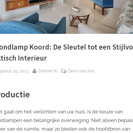
ondlamp Koord: De Sleutel tot een Stijlvo
tisch Interieur
plaatst
Door
op
gustus 29, 2023
Delmer Ki
Geen reacties
Plafondlamp
Koord:
roductie
De
Sleutel
tot
et gaat om het verlichten van uw huis, is de keuze van
een
ndlampen een belangrijke overweging. Niet alleen bepal
Stijlvol
eer van de ruimte, maar ze bieden ook de hoofdbron van
en